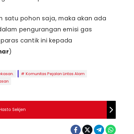
m satu pohon saja, maka akan ada
 dalam pengurangan emisi gas
paras cantik ini kepada
har
)
ekasan.
Komunitas Pejalan Lintas Alam
asan
Hasto Sekjen