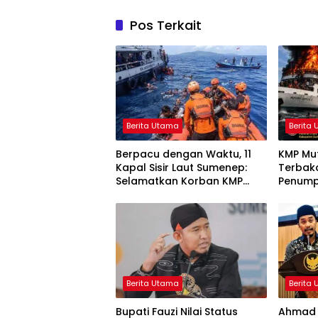
Pos Terkait
Berita Utama
Berita
Berpacu dengan Waktu, 11
KMP Mut
Kapal Sisir Laut Sumenep:
Terbak
Selamatkan Korban KMP
Penump
Mutiara Sentosa 2
Melomp
Berita Utama
Berita
Bupati Fauzi Nilai Status
Ahmad 