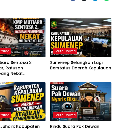
 Utama
Berita Utama
iara Sentosa 2
Sumenep Selangkah Lagi
ar, Ratusan
Berstatus Daerah Kepulauan
ang Nekat
at ke Laut
 Utama
Berita Utama
Juhairi: Kabupaten
Rindu Suara Pak Dewan