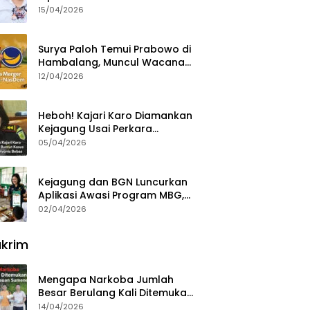
15/04/2026
Surya Paloh Temui Prabowo di
Hambalang, Muncul Wacana
Penggabungan NasDem dan
12/04/2026
Gerindra
Heboh! Kajari Karo Diamankan
Kejagung Usai Perkara
Videografer Divonis Bebas
05/04/2026
Kejagung dan BGN Luncurkan
Aplikasi Awasi Program MBG,
Begini Cara Lapornya
02/04/2026
krim
Mengapa Narkoba Jumlah
Besar Berulang Kali Ditemukan
di Wilayah Kepulauan
14/04/2026