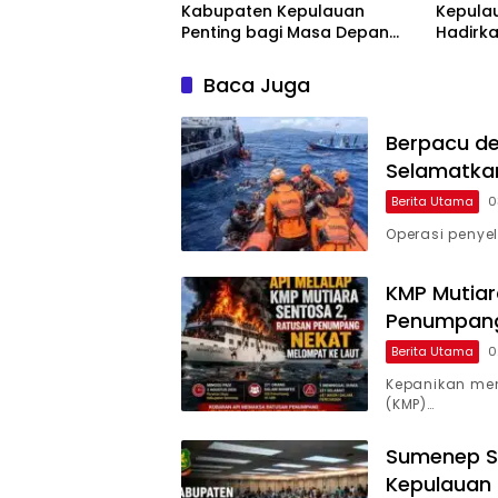
Kabupaten Kepulauan
Kepula
Penting bagi Masa Depan
Hadirka
Sumenep
Pemban
Sekada
Baca Juga
Berpacu de
Selamatkan
Berita Utama
0
Operasi penye
KMP Mutiar
Penumpang
Berita Utama
0
Kepanikan me
(KMP)…
Sumenep Se
Kepulauan