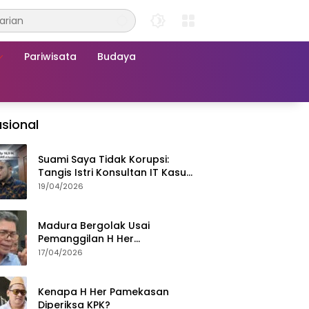
Pariwisata
Budaya
sional
Suami Saya Tidak Korupsi:
Tangis Istri Konsultan IT Kasus
Nadiem Dituntut 22,5 Tahun
19/04/2026
Madura Bergolak Usai
Pemanggilan H Her
Pamekasan, Faizal Assegaf
17/04/2026
Ajak Aktivis 98 Bongkar
Permainan KPK
Kenapa H Her Pamekasan
Diperiksa KPK?