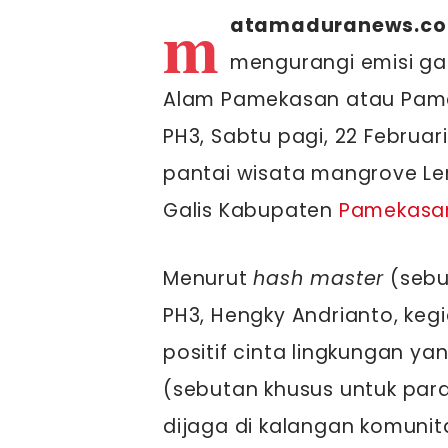
m
atamaduranews.c
mengurangi emisi gas
Alam Pamekasan atau Pame
PH3, Sabtu pagi, 22 Febru
pantai wisata mangrove 
Galis Kabupaten
Pamekasa
Menurut
hash master
(sebu
PH3, Hengky Andrianto, kegi
positif cinta lingkungan y
(sebutan khusus untuk para
dijaga di kalangan komunita