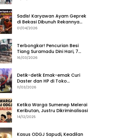
Sumenep?
Sadis! Karyawan Ayam Geprek
di Bekasi Dibunuh Rekannya
karena Tolak Diajak Merampok
01/04/2026
Majikan
Terbongkar! Pencurian Besi
Tiang Suramadu Dini Hari, 7
ABK Ditangkap Polisi
16/03/2026
Detik-detik Emak-emak Curi
Daster dan HP di Toko
Sumenep, Aksi Terekam CCTV
11/03/2026
Ketika Warga Sumenep Melerai
Keributan, Justru Dikriminalisasi
14/12/2025
Kasus ODGJ Sapudi, Keadilan