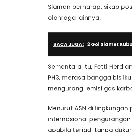
Slaman berharap, sikap posit
olahraga lainnya.
BACA JUGA :
2 Gol Slamet Kubu
Sementara itu, Fetti Herdia
PH3, merasa bangga bis iku
mengurangi emisi gas kar
Menurut ASN di lingkungan
internasional pengurangan e
apabila terjadi tanpa duku