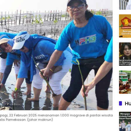
Hu
pagi, 22 Februari 2025 menanaman 1.000 magrove di pantai wisata
is Pamekasan. (johar maknun)