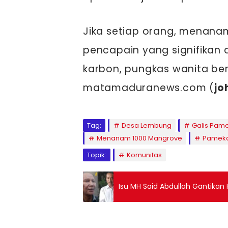
Jika setiap orang, menana
pencapain yang signifikan
karbon, pungkas wanita ber
matamaduranews.com (
jo
Tag:
Desa Lembung
Galis Pam
Menanam 1000 Mangrove
Pamek
Topik:
Komunitas
Isu MH Said Abdullah Gantikan 