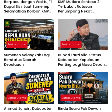
Berpacu dengan Waktu, 11
KMP Mutiara Sentosa 2
Kapal Sisir Laut Sumenep:
Terbakar, Ratusan
Selamatkan Korban KMP
Penumpang Nekat
Mutiara Sentosa 2
Melompat ke Laut
Berita Utama
Berita Utama
Sumenep Selangkah Lagi
Bupati Fauzi Nilai Status
Berstatus Daerah
Kabupaten Kepulauan
Kepulauan
Penting bagi Masa Depan
Sumenep
Berita Utama
Berita Utama
Ahmad Juhairi: Kabupaten
Rindu Suara Pak Dewan