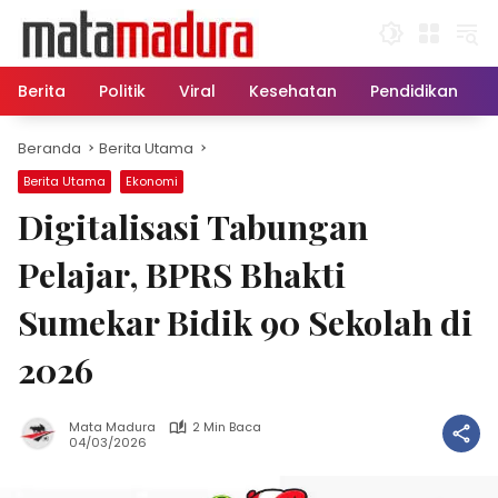
Langsung
ke
konten
Berita
Politik
Viral
Kesehatan
Pendidikan
Beranda
Berita Utama
Berita Utama
Ekonomi
Digitalisasi Tabungan
Pelajar, BPRS Bhakti
Sumekar Bidik 90 Sekolah di
2026
Mata Madura
2 Min Baca
04/03/2026