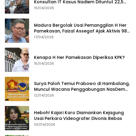
Konsultan IT Kasus Nadiem Dituntut 22,5
Tahun
19/04/2026
Madura Bergolak Usai Pemanggilan H Her
Pamekasan, Faizal Assegaf Ajak Aktivis 98
Bongkar Permainan KPK
17/04/2026
Kenapa H Her Pamekasan Diperiksa KPK?
15/04/2026
Surya Paloh Temui Prabowo di Hambalang,
Muncul Wacana Penggabungan NasDem
dan Gerindra
12/04/2026
Heboh! Kajari Karo Diamankan Kejagung
Usai Perkara Videografer Divonis Bebas
05/04/2026