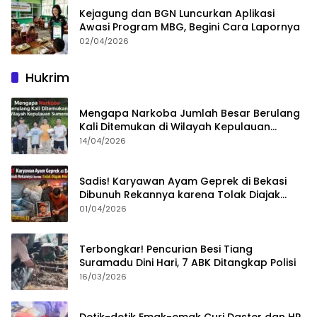
Kejagung dan BGN Luncurkan Aplikasi
Awasi Program MBG, Begini Cara Lapornya
02/04/2026
Hukrim
Mengapa Narkoba Jumlah Besar Berulang
Kali Ditemukan di Wilayah Kepulauan
Sumenep?
14/04/2026
Sadis! Karyawan Ayam Geprek di Bekasi
Dibunuh Rekannya karena Tolak Diajak
Merampok Majikan
01/04/2026
Terbongkar! Pencurian Besi Tiang
Suramadu Dini Hari, 7 ABK Ditangkap Polisi
16/03/2026