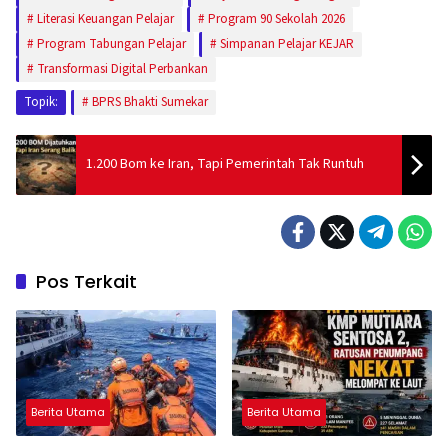
Literasi Keuangan Pelajar
Program 90 Sekolah 2026
Program Tabungan Pelajar
Simpanan Pelajar KEJAR
Transformasi Digital Perbankan
Topik:
BPRS Bhakti Sumekar
1.200 Bom ke Iran, Tapi Pemerintah Tak Runtuh
Pos Terkait
Berita Utama
Berita Utama