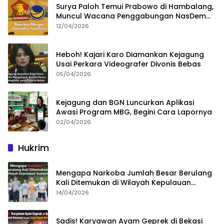
Surya Paloh Temui Prabowo di Hambalang,
Muncul Wacana Penggabungan NasDem
dan Gerindra
12/04/2026
Heboh! Kajari Karo Diamankan Kejagung
Usai Perkara Videografer Divonis Bebas
05/04/2026
Kejagung dan BGN Luncurkan Aplikasi
Awasi Program MBG, Begini Cara Lapornya
02/04/2026
Hukrim
Mengapa Narkoba Jumlah Besar Berulang
Kali Ditemukan di Wilayah Kepulauan
Sumenep?
14/04/2026
Sadis! Karyawan Ayam Geprek di Bekasi