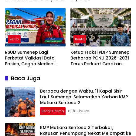
Modern Daerah
Berita
Berita
RSUD Sumenep Lagi
Ketua Fraksi PDIP Sumenep
Perketat Validasi Data
Berharap PCNU 2026–2031
Pasien, Cegah Medical
Terus Perkuat Gerakan
Error Lewat Sistem Digital
Pendidikan dan Dakwah
Baca Juga
Berpacu dengan Waktu, 11 Kapal Sisir
Laut Sumenep: Selamatkan Korban KMP
Mutiara Sentosa 2
Berita Utama
03/08/2026
KMP Mutiara Sentosa 2 Terbakar,
Ratusan Penumpang Nekat Melompat ke