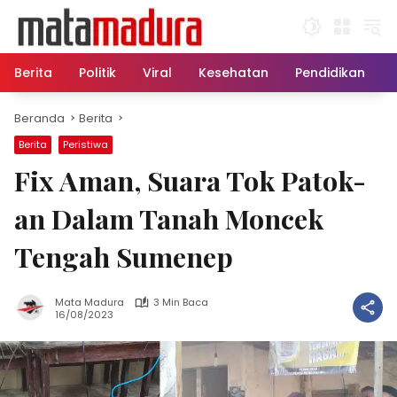
Langsung
ke
konten
Berita
Politik
Viral
Kesehatan
Pendidikan
Beranda
Berita
Berita
Peristiwa
Fix Aman, Suara Tok Patok-
an Dalam Tanah Moncek
Tengah Sumenep
Mata Madura
3 Min Baca
16/08/2023