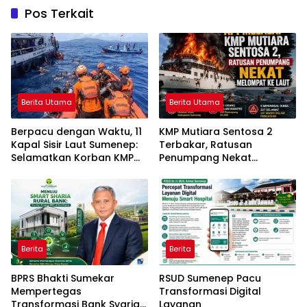
Pos Terkait
Berita Utama
Berita Utama
Berpacu dengan Waktu, 11
KMP Mutiara Sentosa 2
Kapal Sisir Laut Sumenep:
Terbakar, Ratusan
Selamatkan Korban KMP
Penumpang Nekat
Mutiara Sentosa 2
Melompat ke Laut
Berita
Berita
BPRS Bhakti Sumekar
RSUD Sumenep Pacu
Mempertegas
Transformasi Digital
Transformasi Bank Syariah
Layanan