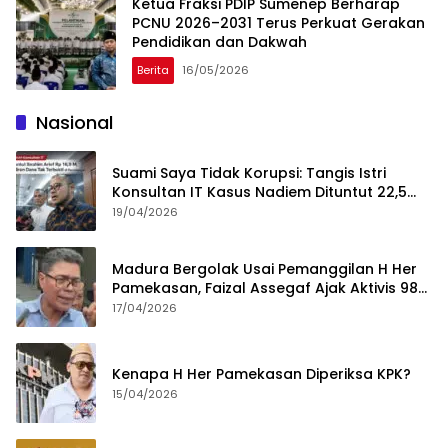
Ketua Fraksi PDIP Sumenep Berharap
PCNU 2026–2031 Terus Perkuat Gerakan
Pendidikan dan Dakwah
Berita
16/05/2026
Nasional
Suami Saya Tidak Korupsi: Tangis Istri
Konsultan IT Kasus Nadiem Dituntut 22,5
Tahun
19/04/2026
Madura Bergolak Usai Pemanggilan H Her
Pamekasan, Faizal Assegaf Ajak Aktivis 98
Bongkar Permainan KPK
17/04/2026
Kenapa H Her Pamekasan Diperiksa KPK?
15/04/2026