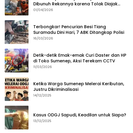
Dibunuh Rekannya karena Tolak Diajak
Merampok Majikan
01/04/2026
Terbongkar! Pencurian Besi Tiang
Suramadu Dini Hari, 7 ABK Ditangkap Polisi
16/03/2026
Detik-detik Emak-emak Curi Daster dan HP
di Toko Sumenep, Aksi Terekam CCTV
11/03/2026
Ketika Warga Sumenep Melerai Keributan,
Justru Dikriminalisasi
14/12/2025
Kasus ODGJ Sapudi, Keadilan untuk Siapa?
13/12/2025