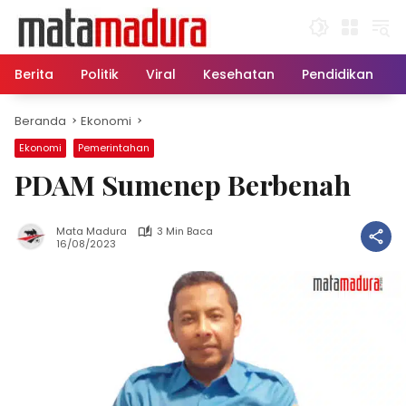
Langsung
ke
konten
Berita
Politik
Viral
Kesehatan
Pendidikan
Beranda
Ekonomi
Ekonomi
Pemerintahan
PDAM Sumenep Berbenah
Mata Madura
3 Min Baca
16/08/2023