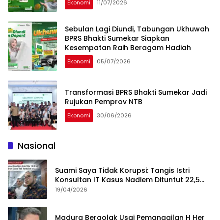
Ekonomi
11/07/2026
Sebulan Lagi Diundi, Tabungan Ukhuwah
BPRS Bhakti Sumekar Siapkan
Kesempatan Raih Beragam Hadiah
Ekonomi
05/07/2026
Transformasi BPRS Bhakti Sumekar Jadi
Rujukan Pemprov NTB
Ekonomi
30/06/2026
Nasional
Suami Saya Tidak Korupsi: Tangis Istri
Konsultan IT Kasus Nadiem Dituntut 22,5
Tahun
19/04/2026
Madura Bergolak Usai Pemanggilan H Her