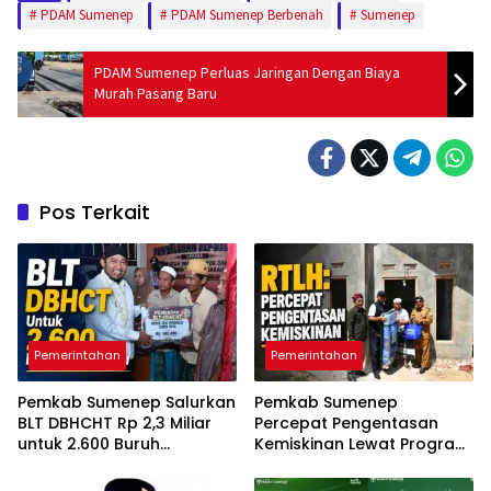
PDAM Sumenep
PDAM Sumenep Berbenah
Sumenep
PDAM Sumenep Perluas Jaringan Dengan Biaya
Murah Pasang Baru
Pos Terkait
Pemerintahan
Pemerintahan
Pemkab Sumenep Salurkan
Pemkab Sumenep
BLT DBHCHT Rp 2,3 Miliar
Percepat Pengentasan
untuk 2.600 Buruh
Kemiskinan Lewat Program
Tembakau
RTLH