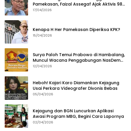
Pamekasan, Faizal Assegaf Ajak Aktivis 98
Bongkar Permainan KPK
17/04/2026
Kenapa H Her Pamekasan Diperiksa KPK?
15/04/2026
Surya Paloh Temui Prabowo di Hambalang,
Muncul Wacana Penggabungan NasDem
dan Gerindra
12/04/2026
Heboh! Kajari Karo Diamankan Kejagung
Usai Perkara Videografer Divonis Bebas
05/04/2026
Kejagung dan BGN Luncurkan Aplikasi
Awasi Program MBG, Begini Cara Lapornya
02/04/2026