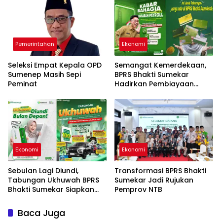
Pemerintahan
Ekonomi
Seleksi Empat Kepala OPD
Semangat Kemerdekaan,
Sumenep Masih Sepi
BPRS Bhakti Sumekar
Peminat
Hadirkan Pembiayaan
Lebih Ringan untuk
Nasabah Payroll
Ekonomi
Ekonomi
Sebulan Lagi Diundi,
Transformasi BPRS Bhakti
Tabungan Ukhuwah BPRS
Sumekar Jadi Rujukan
Bhakti Sumekar Siapkan
Pemprov NTB
Kesempatan Raih
Beragam Hadiah
Baca Juga