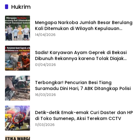
Hukrim
Mengapa Narkoba Jumlah Besar Berulang
Kali Ditemukan di Wilayah Kepulauan
Sumenep?
14/04/2026
Sadis! Karyawan Ayam Geprek di Bekasi
Dibunuh Rekannya karena Tolak Diajak
Merampok Majikan
01/04/2026
Terbongkar! Pencurian Besi Tiang
Suramadu Dini Hari, 7 ABK Ditangkap Polisi
16/03/2026
Detik-detik Emak-emak Curi Daster dan HP
di Toko Sumenep, Aksi Terekam CCTV
11/03/2026