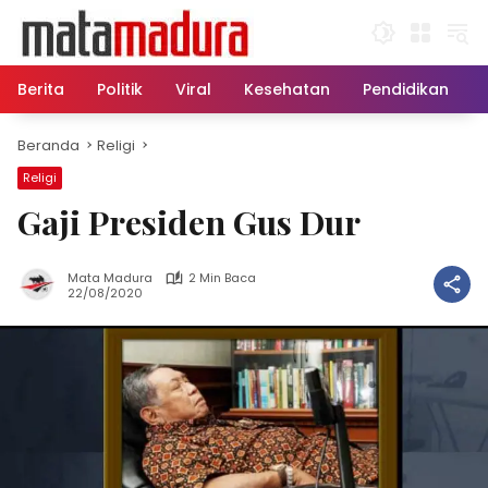
Langsung
ke
konten
Berita
Politik
Viral
Kesehatan
Pendidikan
Beranda
Religi
Religi
Gaji Presiden Gus Dur
Mata Madura
2 Min Baca
22/08/2020