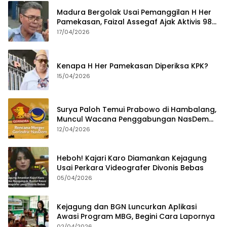
Madura Bergolak Usai Pemanggilan H Her
Pamekasan, Faizal Assegaf Ajak Aktivis 98
Bongkar Permainan KPK
17/04/2026
Kenapa H Her Pamekasan Diperiksa KPK?
15/04/2026
Surya Paloh Temui Prabowo di Hambalang,
Muncul Wacana Penggabungan NasDem
dan Gerindra
12/04/2026
Heboh! Kajari Karo Diamankan Kejagung
Usai Perkara Videografer Divonis Bebas
05/04/2026
Kejagung dan BGN Luncurkan Aplikasi
Awasi Program MBG, Begini Cara Lapornya
02/04/2026