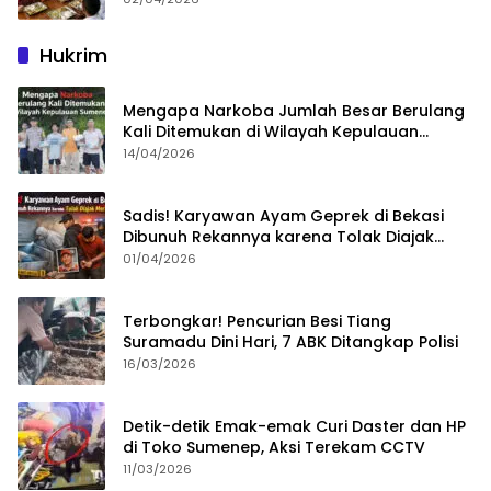
Hukrim
Mengapa Narkoba Jumlah Besar Berulang
Kali Ditemukan di Wilayah Kepulauan
Sumenep?
14/04/2026
Sadis! Karyawan Ayam Geprek di Bekasi
Dibunuh Rekannya karena Tolak Diajak
Merampok Majikan
01/04/2026
Terbongkar! Pencurian Besi Tiang
Suramadu Dini Hari, 7 ABK Ditangkap Polisi
16/03/2026
Detik-detik Emak-emak Curi Daster dan HP
di Toko Sumenep, Aksi Terekam CCTV
11/03/2026