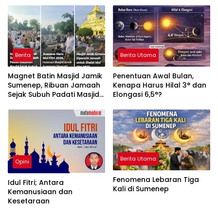
Berita
Berita Utama
Magnet Batin Masjid Jamik
Penentuan Awal Bulan,
Sumenep, Ribuan Jamaah
Kenapa Harus Hilal 3° dan
Sejak Subuh Padati Masjid
Elongasi 6,5°?
Bersejarah untuk Shalat
Idul Fitri 2026
Berita Utama
Opini
Fenomena Lebaran Tiga
Idul Fitri; Antara
Kali di Sumenep
Kemanusiaan dan
Kesetaraan