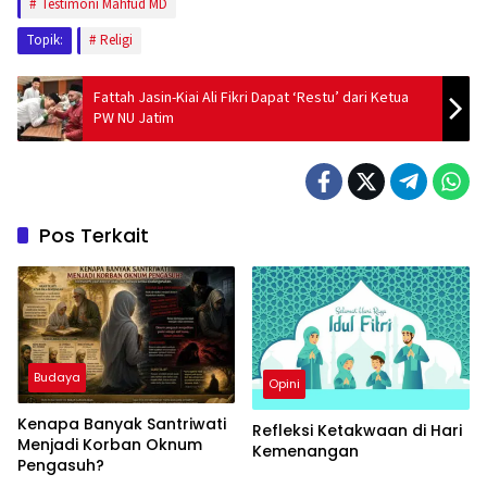
Testimoni Mahfud MD
Topik:
Religi
Fattah Jasin-Kiai Ali Fikri Dapat ‘Restu’ dari Ketua
PW NU Jatim
Pos Terkait
Budaya
Opini
Kenapa Banyak Santriwati
Refleksi Ketakwaan di Hari
Menjadi Korban Oknum
Kemenangan
Pengasuh?