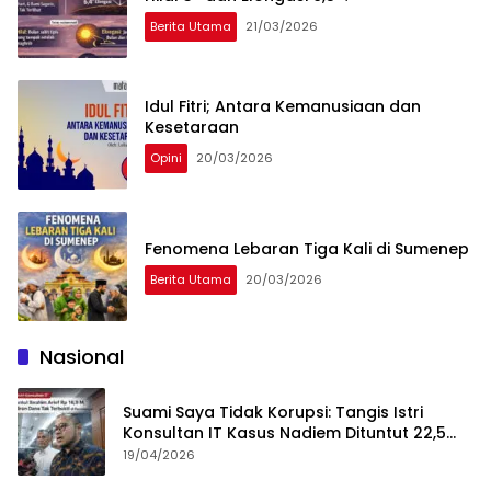
Berita Utama
21/03/2026
Idul Fitri; Antara Kemanusiaan dan
Kesetaraan
Opini
20/03/2026
Fenomena Lebaran Tiga Kali di Sumenep
Berita Utama
20/03/2026
Nasional
Suami Saya Tidak Korupsi: Tangis Istri
Konsultan IT Kasus Nadiem Dituntut 22,5
Tahun
19/04/2026