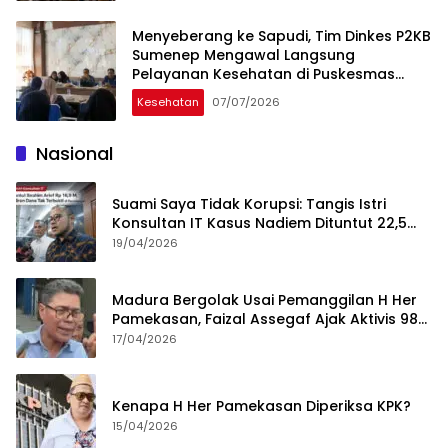
Menyeberang ke Sapudi, Tim Dinkes P2KB
Sumenep Mengawal Langsung
Pelayanan Kesehatan di Puskesmas
Nonggunong
Kesehatan
07/07/2026
Nasional
Suami Saya Tidak Korupsi: Tangis Istri
Konsultan IT Kasus Nadiem Dituntut 22,5
Tahun
19/04/2026
Madura Bergolak Usai Pemanggilan H Her
Pamekasan, Faizal Assegaf Ajak Aktivis 98
Bongkar Permainan KPK
17/04/2026
Kenapa H Her Pamekasan Diperiksa KPK?
15/04/2026