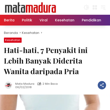
Langsung
ke
konten
Berita
Politik
Viral
Kesehatan
Pendidikan
Beranda
Kesehatan
Kesehatan
Hati-hati, 7 Penyakit ini
Lebih Banyak Diderita
Wanita daripada Pria
Mata Madura
2 Min Baca
06/02/2018