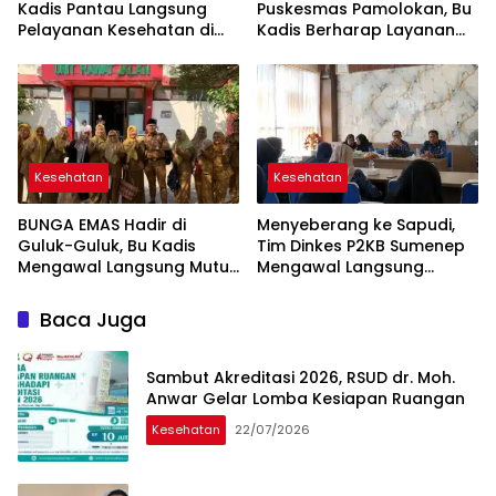
Kadis Pantau Langsung
Puskesmas Pamolokan, Bu
Pelayanan Kesehatan di
Kadis Berharap Layanan
Puskesmas Batuan
Kesehatan Ada
Peningkatan
Kesehatan
Kesehatan
BUNGA EMAS Hadir di
Menyeberang ke Sapudi,
Guluk-Guluk, Bu Kadis
Tim Dinkes P2KB Sumenep
Mengawal Langsung Mutu
Mengawal Langsung
Pelayanan Puskesmas
Pelayanan Kesehatan di
Puskesmas Nonggunong
Baca Juga
Sambut Akreditasi 2026, RSUD dr. Moh.
Anwar Gelar Lomba Kesiapan Ruangan
Kesehatan
22/07/2026