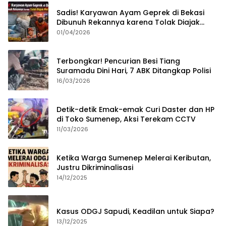
Sadis! Karyawan Ayam Geprek di Bekasi
Dibunuh Rekannya karena Tolak Diajak
Merampok Majikan
01/04/2026
Terbongkar! Pencurian Besi Tiang
Suramadu Dini Hari, 7 ABK Ditangkap Polisi
16/03/2026
Detik-detik Emak-emak Curi Daster dan HP
di Toko Sumenep, Aksi Terekam CCTV
11/03/2026
Ketika Warga Sumenep Melerai Keributan,
Justru Dikriminalisasi
14/12/2025
Kasus ODGJ Sapudi, Keadilan untuk Siapa?
13/12/2025