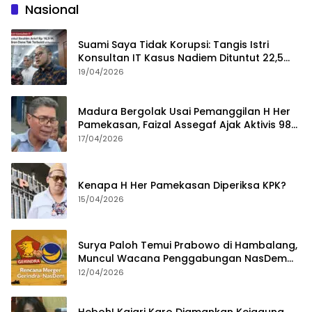
Nasional
Suami Saya Tidak Korupsi: Tangis Istri
Konsultan IT Kasus Nadiem Dituntut 22,5
Tahun
19/04/2026
Madura Bergolak Usai Pemanggilan H Her
Pamekasan, Faizal Assegaf Ajak Aktivis 98
Bongkar Permainan KPK
17/04/2026
Kenapa H Her Pamekasan Diperiksa KPK?
15/04/2026
Surya Paloh Temui Prabowo di Hambalang,
Muncul Wacana Penggabungan NasDem
dan Gerindra
12/04/2026