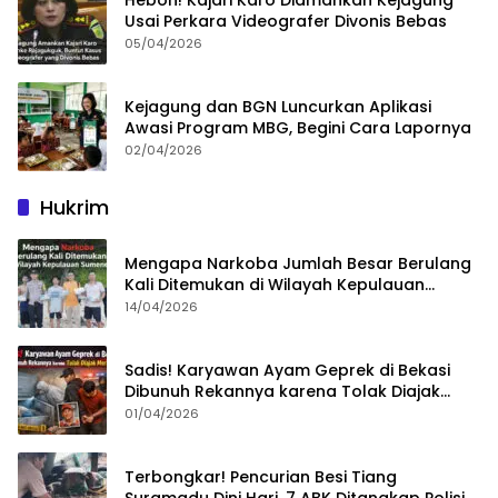
Heboh! Kajari Karo Diamankan Kejagung
Usai Perkara Videografer Divonis Bebas
05/04/2026
Kejagung dan BGN Luncurkan Aplikasi
Awasi Program MBG, Begini Cara Lapornya
02/04/2026
Hukrim
Mengapa Narkoba Jumlah Besar Berulang
Kali Ditemukan di Wilayah Kepulauan
Sumenep?
14/04/2026
Sadis! Karyawan Ayam Geprek di Bekasi
Dibunuh Rekannya karena Tolak Diajak
Merampok Majikan
01/04/2026
Terbongkar! Pencurian Besi Tiang