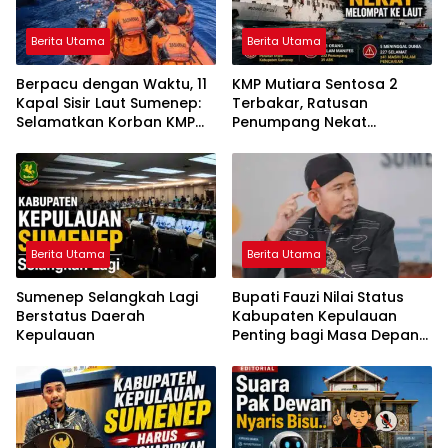
Berita Utama
Berita Utama
Berpacu dengan Waktu, 11
KMP Mutiara Sentosa 2
Kapal Sisir Laut Sumenep:
Terbakar, Ratusan
Selamatkan Korban KMP
Penumpang Nekat
Mutiara Sentosa 2
Melompat ke Laut
Berita Utama
Berita Utama
Sumenep Selangkah Lagi
Bupati Fauzi Nilai Status
Berstatus Daerah
Kabupaten Kepulauan
Kepulauan
Penting bagi Masa Depan
Sumenep