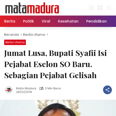
Langsung
ke
konten
Berita
Politik
Viral
Kesehatan
Pendidikan
Beranda
Berita Utama
Berita Utama
Jumat Lusa, Bupati Syafii Isi
Pejabat Eselon SO Baru.
Sebagian Pejabat Gelisah
Mata Madura
3 Min Baca
28/12/2016