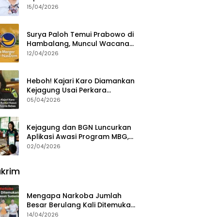
15/04/2026
Surya Paloh Temui Prabowo di
Hambalang, Muncul Wacana
Penggabungan NasDem dan
12/04/2026
Gerindra
Heboh! Kajari Karo Diamankan
Kejagung Usai Perkara
Videografer Divonis Bebas
05/04/2026
Kejagung dan BGN Luncurkan
Aplikasi Awasi Program MBG,
Begini Cara Lapornya
02/04/2026
krim
Mengapa Narkoba Jumlah
Besar Berulang Kali Ditemukan
di Wilayah Kepulauan
14/04/2026