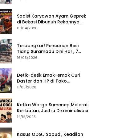
Sumenep?
Sadis! Karyawan Ayam Geprek
di Bekasi Dibunuh Rekannya
karena Tolak Diajak Merampok
01/04/2026
Majikan
Terbongkar! Pencurian Besi
Tiang Suramadu Dini Hari, 7
ABK Ditangkap Polisi
16/03/2026
Detik-detik Emak-emak Curi
Daster dan HP di Toko
Sumenep, Aksi Terekam CCTV
11/03/2026
Ketika Warga Sumenep Melerai
Keributan, Justru Dikriminalisasi
14/12/2025
Kasus ODGJ Sapudi, Keadilan