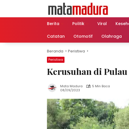
Langsung
ke
konten
Berita
Politik
Viral
Keseh
Catatan
Otomotif
Olahraga
Beranda
Peristiwa
Peristiwa
Kerusuhan di Pula
Mata Madura
5 Min Baca
08/09/2023