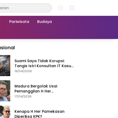
Pariwisata
Budaya
sional
Suami Saya Tidak Korupsi:
Tangis Istri Konsultan IT Kasus
Nadiem Dituntut 22,5 Tahun
19/04/2026
Madura Bergolak Usai
Pemanggilan H Her
Pamekasan, Faizal Assegaf
17/04/2026
Ajak Aktivis 98 Bongkar
Permainan KPK
Kenapa H Her Pamekasan
Diperiksa KPK?