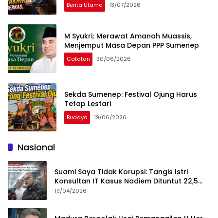
Berita Utama
13/07/2026
M Syukri; Merawat Amanah Muassis,
Menjemput Masa Depan PPP Sumenep
Catatan
30/06/2026
Sekda Sumenep: Festival Ojung Harus
Tetap Lestari
Budaya
19/06/2026
Nasional
Suami Saya Tidak Korupsi: Tangis Istri
Konsultan IT Kasus Nadiem Dituntut 22,5
Tahun
19/04/2026