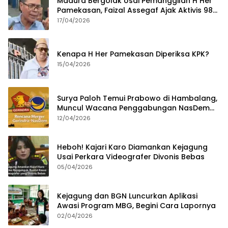
Madura Bergolak Usai Pemanggilan H Her
Pamekasan, Faizal Assegaf Ajak Aktivis 98
Bongkar Permainan KPK
17/04/2026
Kenapa H Her Pamekasan Diperiksa KPK?
15/04/2026
Surya Paloh Temui Prabowo di Hambalang,
Muncul Wacana Penggabungan NasDem
dan Gerindra
12/04/2026
Heboh! Kajari Karo Diamankan Kejagung
Usai Perkara Videografer Divonis Bebas
05/04/2026
Kejagung dan BGN Luncurkan Aplikasi
Awasi Program MBG, Begini Cara Lapornya
02/04/2026