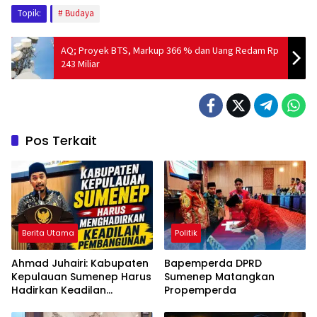
Topik:
Budaya
AQ; Proyek BTS, Markup 366 % dan Uang Redam Rp
243 Miliar
Pos Terkait
Berita Utama
Politik
Ahmad Juhairi: Kabupaten
Bapemperda DPRD
Kepulauan Sumenep Harus
Sumenep Matangkan
Hadirkan Keadilan
Propemperda
Pembangunan, Bukan