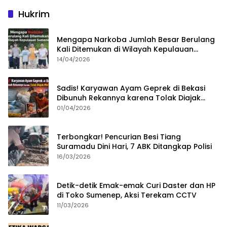
Hukrim
Mengapa Narkoba Jumlah Besar Berulang
Kali Ditemukan di Wilayah Kepulauan
Sumenep?
14/04/2026
Sadis! Karyawan Ayam Geprek di Bekasi
Dibunuh Rekannya karena Tolak Diajak
Merampok Majikan
01/04/2026
Terbongkar! Pencurian Besi Tiang
Suramadu Dini Hari, 7 ABK Ditangkap Polisi
16/03/2026
Detik-detik Emak-emak Curi Daster dan HP
di Toko Sumenep, Aksi Terekam CCTV
11/03/2026