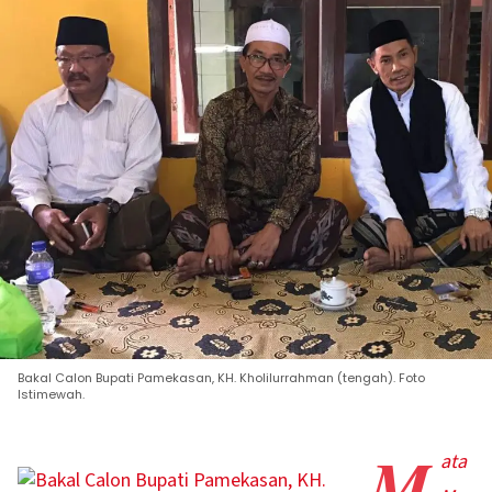
Bakal Calon Bupati Pamekasan, KH. Kholilurrahman (tengah). Foto
Istimewah.
M
ata