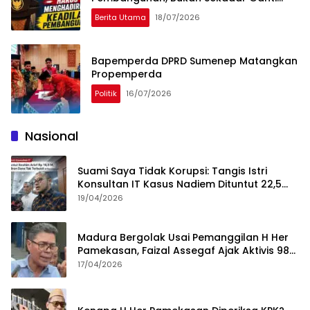
Nama
Berita Utama
18/07/2026
Bapemperda DPRD Sumenep Matangkan
Propemperda
Politik
16/07/2026
Nasional
Suami Saya Tidak Korupsi: Tangis Istri
Konsultan IT Kasus Nadiem Dituntut 22,5
Tahun
19/04/2026
Madura Bergolak Usai Pemanggilan H Her
Pamekasan, Faizal Assegaf Ajak Aktivis 98
Bongkar Permainan KPK
17/04/2026