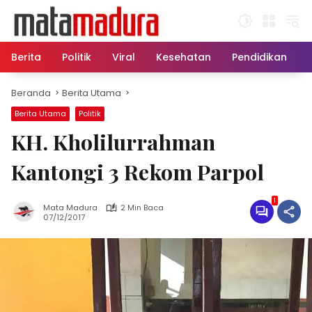
Langsung
ke
konten
Berita
Politik
Viral
Kesehatan
Pendidikan
Beranda
Berita Utama
Berita Utama
Politik
KH. Kholilurrahman
Kantongi 3 Rekom Parpol
1
Mata Madura
2 Min Baca
07/12/2017