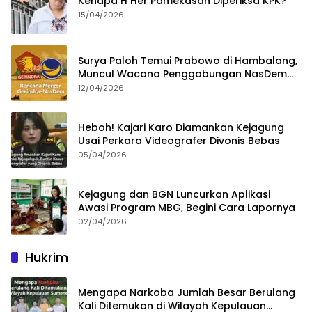
Kenapa H Her Pamekasan Diperiksa KPK?
15/04/2026
Surya Paloh Temui Prabowo di Hambalang,
Muncul Wacana Penggabungan NasDem
dan Gerindra
12/04/2026
Heboh! Kajari Karo Diamankan Kejagung
Usai Perkara Videografer Divonis Bebas
05/04/2026
Kejagung dan BGN Luncurkan Aplikasi
Awasi Program MBG, Begini Cara Lapornya
02/04/2026
Hukrim
Mengapa Narkoba Jumlah Besar Berulang
Kali Ditemukan di Wilayah Kepulauan