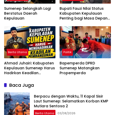
Sumenep Selangkah Lagi
Bupati Fauzi Nilai Status
Berstatus Daerah
Kabupaten Kepulauan
Kepulauan
Penting bagi Masa Depan
Sumenep
Berita Utama
Politik
Ahmad Juhairi: Kabupaten
Bapemperda DPRD
Kepulauan Sumenep Harus
Sumenep Matangkan
Hadirkan Keadilan
Propemperda
Pembangunan, Bukan
Sekadar Ganti Nama
Baca Juga
Berpacu dengan Waktu, 11 Kapal Sisir
Laut Sumenep: Selamatkan Korban KMP
Mutiara Sentosa 2
Berita Utama
03/08/2026