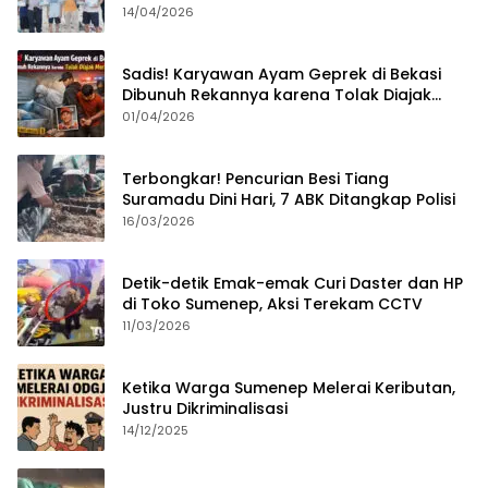
Sumenep?
14/04/2026
Sadis! Karyawan Ayam Geprek di Bekasi
Dibunuh Rekannya karena Tolak Diajak
Merampok Majikan
01/04/2026
Terbongkar! Pencurian Besi Tiang
Suramadu Dini Hari, 7 ABK Ditangkap Polisi
16/03/2026
Detik-detik Emak-emak Curi Daster dan HP
di Toko Sumenep, Aksi Terekam CCTV
11/03/2026
Ketika Warga Sumenep Melerai Keributan,
Justru Dikriminalisasi
14/12/2025