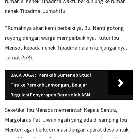
rumah si nenek Tipadma waktu berkunjung ke rumah
nenek Tipadma, Jumat itu.
“Rumahnya akan kami perbaiki ya, Bu. Nanti gotong
royong dengan warga memperbaikinya,” tutur Ibu
Mensos kepada nenek Tipadma dalam kunjungannya,
Jumat (5/8).
BACA JUGA :
Pemkab Sumenep Studi
Tiru ke Pemkab Lamongan, Belajar
Regulasi Penyerapan Beras oleh ASN
Seketika. Ibu Mensos memerintah Kepala Sentra,
Margolaras Pati Jiwaningsih yang ada di samping Ibu
Menteri agar berkoordinasi dengan aparat desa untuk