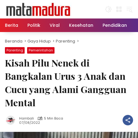
Langsung
ke
konten
Berita
Politik
Viral
Kesehatan
Pendidikan
Beranda
Gaya Hidup
Parenting
Parenting
Pemerintahan
Kisah Pilu Nenek di
Bangkalan Urus 3 Anak dan
Cucu yang Alami Gangguan
Mental
Hambali
5 Min Baca
07/08/2022