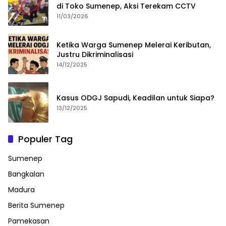
di Toko Sumenep, Aksi Terekam CCTV
11/03/2026
Ketika Warga Sumenep Melerai Keributan,
Justru Dikriminalisasi
14/12/2025
Kasus ODGJ Sapudi, Keadilan untuk Siapa?
13/12/2025
Populer Tag
Sumenep
Bangkalan
Madura
Berita Sumenep
Pamekasan