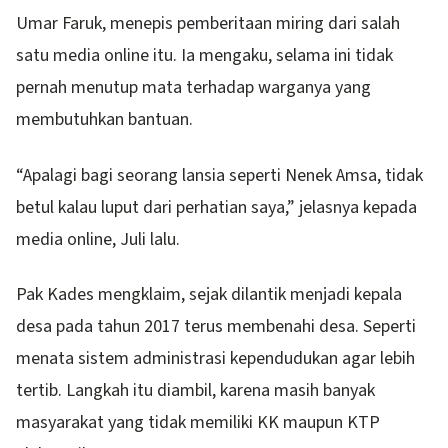
Umar Faruk, menepis pemberitaan miring dari salah
satu media online itu. Ia mengaku, selama ini tidak
pernah menutup mata terhadap warganya yang
membutuhkan bantuan.
“Apalagi bagi seorang lansia seperti Nenek Amsa, tidak
betul kalau luput dari perhatian saya,” jelasnya kepada
media online, Juli lalu.
Pak Kades mengklaim, sejak dilantik menjadi kepala
desa pada tahun 2017 terus membenahi desa. Seperti
menata sistem administrasi kependudukan agar lebih
tertib. Langkah itu diambil, karena masih banyak
masyarakat yang tidak memiliki KK maupun KTP