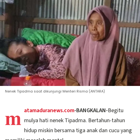
Nenek Tipadma saat dikunjungi Menteri Risma (ANTARA)
m
atamaduranews.com
-BANGKALAN-
Begitu
mulya hati nenek Tipadma. Bertahun-tahun
hidup miskin bersama tiga anak dan cucu yang