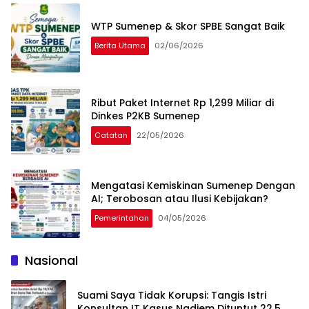
WTP Sumenep & Skor SPBE Sangat Baik
Berita Utama
02/06/2026
Ribut Paket Internet Rp 1,299 Miliar di
Dinkes P2KB Sumenep
Catatan
22/05/2026
Mengatasi Kemiskinan Sumenep Dengan
AI; Terobosan atau Ilusi Kebijakan?
Pemerintahan
04/05/2026
Nasional
Suami Saya Tidak Korupsi: Tangis Istri
Konsultan IT Kasus Nadiem Dituntut 22,5