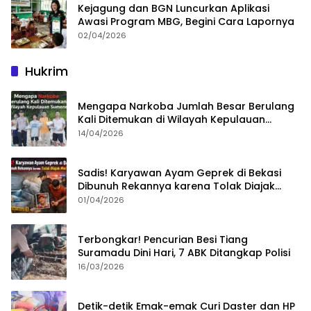
Kejagung dan BGN Luncurkan Aplikasi
Awasi Program MBG, Begini Cara Lapornya
02/04/2026
Hukrim
Mengapa Narkoba Jumlah Besar Berulang
Kali Ditemukan di Wilayah Kepulauan
Sumenep?
14/04/2026
Sadis! Karyawan Ayam Geprek di Bekasi
Dibunuh Rekannya karena Tolak Diajak
Merampok Majikan
01/04/2026
Terbongkar! Pencurian Besi Tiang
Suramadu Dini Hari, 7 ABK Ditangkap Polisi
16/03/2026
Detik-detik Emak-emak Curi Daster dan HP