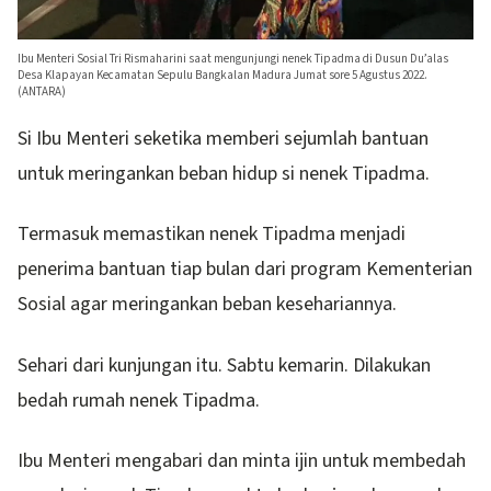
Ibu Menteri Sosial Tri Rismaharini saat mengunjungi nenek Tipadma di Dusun Du’alas
Desa Klapayan Kecamatan Sepulu Bangkalan Madura Jumat sore 5 Agustus 2022.
(ANTARA)
Si Ibu Menteri seketika memberi sejumlah bantuan
untuk meringankan beban hidup si nenek Tipadma.
Termasuk memastikan nenek Tipadma menjadi
penerima bantuan tiap bulan dari program Kementerian
Sosial agar meringankan beban kesehariannya.
Sehari dari kunjungan itu. Sabtu kemarin. Dilakukan
bedah rumah nenek Tipadma.
Ibu Menteri mengabari dan minta ijin untuk membedah