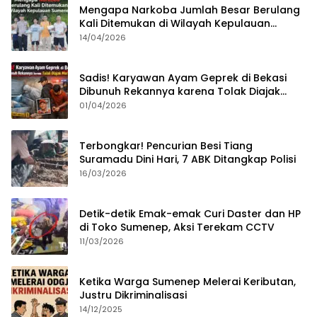
Mengapa Narkoba Jumlah Besar Berulang
Kali Ditemukan di Wilayah Kepulauan
Sumenep?
14/04/2026
Sadis! Karyawan Ayam Geprek di Bekasi
Dibunuh Rekannya karena Tolak Diajak
Merampok Majikan
01/04/2026
Terbongkar! Pencurian Besi Tiang
Suramadu Dini Hari, 7 ABK Ditangkap Polisi
16/03/2026
Detik-detik Emak-emak Curi Daster dan HP
di Toko Sumenep, Aksi Terekam CCTV
11/03/2026
Ketika Warga Sumenep Melerai Keributan,
Justru Dikriminalisasi
14/12/2025