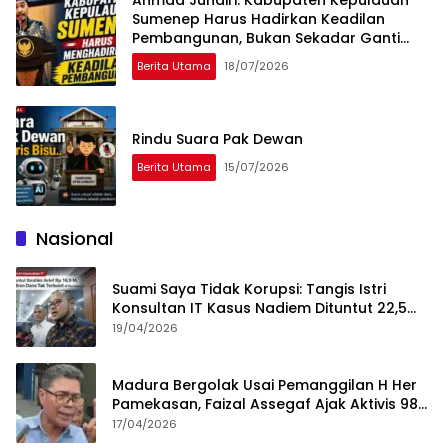
Ahmad Juhairi: Kabupaten Kepulauan
Sumenep Harus Hadirkan Keadilan
Pembangunan, Bukan Sekadar Ganti
Nama
Berita Utama
18/07/2026
Rindu Suara Pak Dewan
Berita Utama
15/07/2026
Nasional
Suami Saya Tidak Korupsi: Tangis Istri
Konsultan IT Kasus Nadiem Dituntut 22,5
Tahun
19/04/2026
Madura Bergolak Usai Pemanggilan H Her
Pamekasan, Faizal Assegaf Ajak Aktivis 98
Bongkar Permainan KPK
17/04/2026