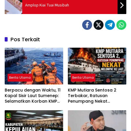
Amplop Kiai Tuai Musibah
Pos Terkait
Berita Utama
Berita Utama
Berpacu dengan Waktu, 11
KMP Mutiara Sentosa 2
Kapal Sisir Laut Sumenep:
Terbakar, Ratusan
Selamatkan Korban KMP
Penumpang Nekat
Mutiara Sentosa 2
Melompat ke Laut