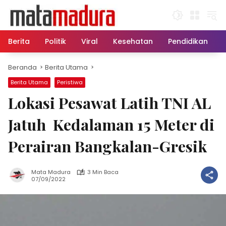
Langsung
ke
konten
Berita
Politik
Viral
Kesehatan
Pendidikan
Beranda
Berita Utama
Berita Utama
Peristiwa
Lokasi Pesawat Latih TNI AL
Jatuh Kedalaman 15 Meter di
Perairan Bangkalan-Gresik
Mata Madura
3 Min Baca
07/09/2022