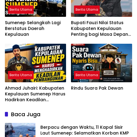
Berita Utama
Berita Utama
Sumenep Selangkah Lagi
Bupati Fauzi Nilai Status
Berstatus Daerah
Kabupaten Kepulauan
Kepulauan
Penting bagi Masa Depan
Sumenep
Berita Utama
Berita Utama
Ahmad Juhairi: Kabupaten
Rindu Suara Pak Dewan
Kepulauan Sumenep Harus
Hadirkan Keadilan
Pembangunan, Bukan
Sekadar Ganti Nama
Baca Juga
Berpacu dengan Waktu, 11 Kapal Sisir
Laut Sumenep: Selamatkan Korban KMP