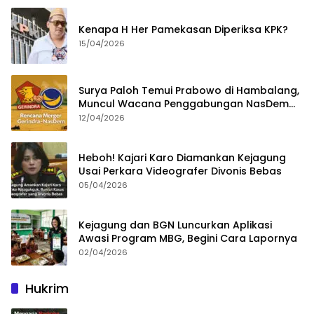
Kenapa H Her Pamekasan Diperiksa KPK?
15/04/2026
Surya Paloh Temui Prabowo di Hambalang,
Muncul Wacana Penggabungan NasDem
dan Gerindra
12/04/2026
Heboh! Kajari Karo Diamankan Kejagung
Usai Perkara Videografer Divonis Bebas
05/04/2026
Kejagung dan BGN Luncurkan Aplikasi
Awasi Program MBG, Begini Cara Lapornya
02/04/2026
Hukrim