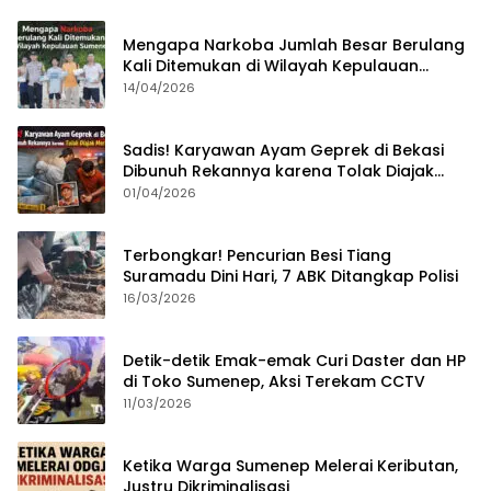
Mengapa Narkoba Jumlah Besar Berulang
Kali Ditemukan di Wilayah Kepulauan
Sumenep?
14/04/2026
Sadis! Karyawan Ayam Geprek di Bekasi
Dibunuh Rekannya karena Tolak Diajak
Merampok Majikan
01/04/2026
Terbongkar! Pencurian Besi Tiang
Suramadu Dini Hari, 7 ABK Ditangkap Polisi
16/03/2026
Detik-detik Emak-emak Curi Daster dan HP
di Toko Sumenep, Aksi Terekam CCTV
11/03/2026
Ketika Warga Sumenep Melerai Keributan,
Justru Dikriminalisasi