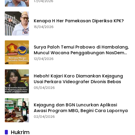
Bongkar Permainan KPK
17/04/2026
Kenapa H Her Pamekasan Diperiksa KPK?
15/04/2026
Surya Paloh Temui Prabowo di Hambalang,
Muncul Wacana Penggabungan NasDem
dan Gerindra
12/04/2026
Heboh! Kajari Karo Diamankan Kejagung
Usai Perkara Videografer Divonis Bebas
05/04/2026
Kejagung dan BGN Luncurkan Aplikasi
Awasi Program MBG, Begini Cara Lapornya
02/04/2026
Hukrim