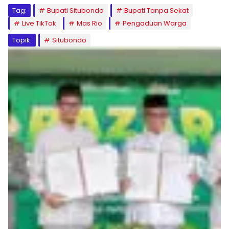
Tag:
Bupati Situbondo
Bupati Tanpa Sekat
Live TikTok
Mas Rio
Pengaduan Warga
Topik:
Situbondo