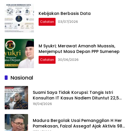
Kebijakan Berbasis Data
Catatan
03/07/2026
M Syukri; Merawat Amanah Muassis,
Menjemput Masa Depan PPP Sumenep
Catatan
30/06/2026
Nasional
Suami Saya Tidak Korupsi: Tangis Istri
Konsultan IT Kasus Nadiem Dituntut 22,5
Tahun
19/04/2026
Madura Bergolak Usai Pemanggilan H Her
Pamekasan, Faizal Assegaf Ajak Aktivis 98