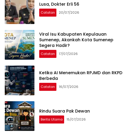
Lusa, Dokter Erli 56
Catatan
20/07/2026
Viral Isu Kabupaten Kepulauan
Sumenep, Akankah Kota Sumenep
Segera Hadir?
Catatan
17/07/2026
Ketika AI Menemukan RPJMD dan RKPD
Berbeda
Catatan
16/07/2026
Rindu Suara Pak Dewan
Berita Utama
15/07/2026