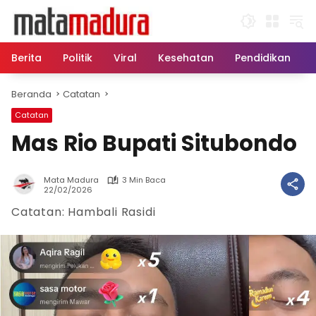
Langsung
ke
konten
Berita
Politik
Viral
Kesehatan
Pendidikan
Beranda
Catatan
Catatan
Mas Rio Bupati Situbondo
Mata Madura
3 Min Baca
22/02/2026
Catatan: Hambali Rasidi