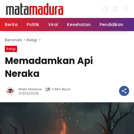
Langsung
ke
konten
Berita
Politik
Viral
Kesehatan
Pendidikan
Beranda
Religi
Religi
Memadamkan Api
Neraka
Mata Madura
3 Min Baca
07/03/2025