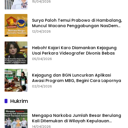
15/04/2026
Surya Paloh Temui Prabowo di Hambalang,
Muncul Wacana Penggabungan NasDem
dan Gerindra
12/04/2026
Heboh! Kajari Karo Diamankan Kejagung
Usai Perkara Videografer Divonis Bebas
05/04/2026
Kejagung dan BGN Luncurkan Aplikasi
Awasi Program MBG, Begini Cara Lapornya
02/04/2026
Hukrim
Mengapa Narkoba Jumlah Besar Berulang
Kali Ditemukan di Wilayah Kepulauan
Sumenep?
14/04/2026