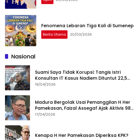
Fenomena Lebaran Tiga Kali di Sumenep
Berita Utama
20/03/2026
Nasional
Suami Saya Tidak Korupsi: Tangis Istri
Konsultan IT Kasus Nadiem Dituntut 22,5
Tahun
19/04/2026
Madura Bergolak Usai Pemanggilan H Her
Pamekasan, Faizal Assegaf Ajak Aktivis 98
Bongkar Permainan KPK
17/04/2026
Kenapa H Her Pamekasan Diperiksa KPK?