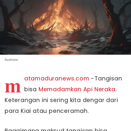
Ilustrasi
m
atamaduranews.com
-Tangisan
bisa
Memadamkan Api Neraka
.
Keterangan ini sering kita dengar dari
para Kiai atau penceramah.
Bagaimana maksud tangisan bisa