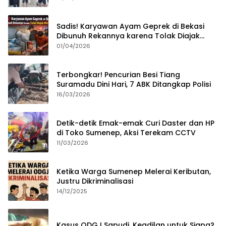
Sadis! Karyawan Ayam Geprek di Bekasi
Dibunuh Rekannya karena Tolak Diajak
Merampok Majikan
01/04/2026
Terbongkar! Pencurian Besi Tiang
Suramadu Dini Hari, 7 ABK Ditangkap Polisi
16/03/2026
Detik-detik Emak-emak Curi Daster dan HP
di Toko Sumenep, Aksi Terekam CCTV
11/03/2026
Ketika Warga Sumenep Melerai Keributan,
Justru Dikriminalisasi
14/12/2025
Kasus ODGJ Sapudi, Keadilan untuk Siapa?