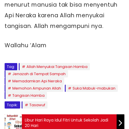
menurut manusia tak bisa menyentuh
Api Neraka karena Allah menyukai
tangisan. Allah mengampuni nya.
Wallahu ‘Alam
Tag:
Allah Menyukai Tangisan Hamba
Jenazah di Tempat Sampah
Memadamkan Api Neraka
Memohon Ampunan Allah
Suka Mabuk-mabukan
Tangisan Hamba
Topik:
Tasawuf
Libur Hari Raya Idul Fitri Untuk Sekolah Jadi
20 Hari