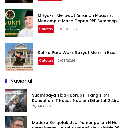
M Syukri; Merawat Amanah Muassis,
Menjemput Masa Depan PPP Sumenep
Catatan
30/06/2026
Ketika Para Wakil Rakyat Memilih Bisu
Catatan
12/05/2026
Nasional
Suami Saya Tidak Korupsi: Tangis Istri
Konsultan IT Kasus Nadiem Dituntut 22,5
Tahun
19/04/2026
Madura Bergolak Usai Pemanggilan H Her