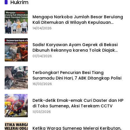
Hukrim
Mengapa Narkoba Jumlah Besar Berulang
Kali Ditemukan di Wilayah Kepulauan
Sumenep?
14/04/2026
Sadis! Karyawan Ayam Geprek di Bekasi
Dibunuh Rekannya karena Tolak Diajak
Merampok Majikan
01/04/2026
Terbongkar! Pencurian Besi Tiang
Suramadu Dini Hari, 7 ABK Ditangkap Polisi
16/03/2026
Detik-detik Emak-emak Curi Daster dan HP
di Toko Sumenep, Aksi Terekam CCTV
11/03/2026
Ketika Warga Sumenep Melerai Keributan,