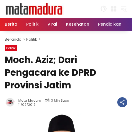
Langsung
ke
konten
Berita
Politik
Viral
Kesehatan
Pendidikan
Beranda
Politik
Politik
Moch. Aziz; Dari
Pengacara ke DPRD
Provinsi Jatim
Mata Madura
3 Min Baca
11/09/2019