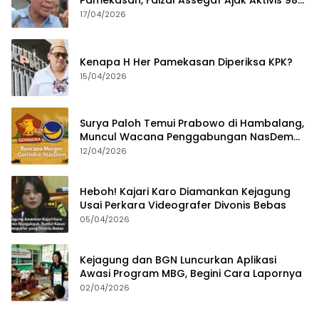
Pamekasan, Faizal Assegaf Ajak Aktivis 98
Bongkar Permainan KPK
17/04/2026
Kenapa H Her Pamekasan Diperiksa KPK?
15/04/2026
Surya Paloh Temui Prabowo di Hambalang,
Muncul Wacana Penggabungan NasDem
dan Gerindra
12/04/2026
Heboh! Kajari Karo Diamankan Kejagung
Usai Perkara Videografer Divonis Bebas
05/04/2026
Kejagung dan BGN Luncurkan Aplikasi
Awasi Program MBG, Begini Cara Lapornya
02/04/2026