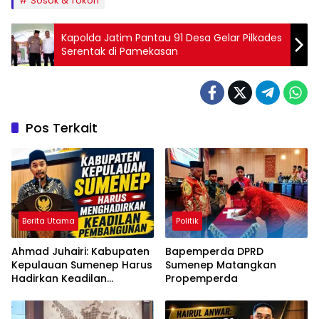
Sosok & Tokoh
Kapolda Jatim Pantau 91 Desa Gelar Pilkades
Serentak di Pamekasan
Pos Terkait
Berita Utama
Politik
Ahmad Juhairi: Kabupaten
Bapemperda DPRD
Kepulauan Sumenep Harus
Sumenep Matangkan
Hadirkan Keadilan
Propemperda
Pembangunan, Bukan
Sekadar Ganti Nama