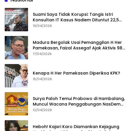
Suami Saya Tidak Korupsi: Tangis Istri
Konsultan IT Kasus Nadiem Dituntut 22,5
Tahun
19/04/2026
Madura Bergolak Usai Pemanggilan H Her
Pamekasan, Faizal Assegaf Ajak Aktivis 98
Bongkar Permainan KPK
17/04/2026
Kenapa H Her Pamekasan Diperiksa KPK?
15/04/2026
Surya Paloh Temui Prabowo di Hambalang,
Muncul Wacana Penggabungan NasDem
dan Gerindra
12/04/2026
Heboh! Kajari Karo Diamankan Kejagung