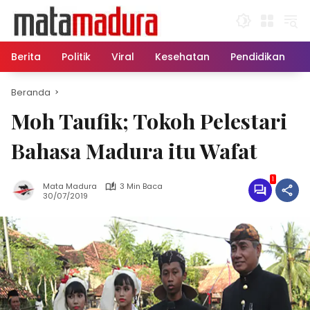
Langsung
ke
konten
Berita
Politik
Viral
Kesehatan
Pendidikan
Beranda
Moh Taufik; Tokoh Pelestari
Bahasa Madura itu Wafat
1
Mata Madura
3 Min Baca
30/07/2019