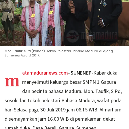
Moh. Taufik, S.Pd (kanan), Tokoh Pelestari Bahasa Madura di ajang
Sumenep Award 2017.
m
atamaduranews.com
–
SUMENEP
-Kabar duka
menyelimuti keluarga besar SMPN 1 Gapura
dan pecinta bahasa Madura. Moh. Taufik, S.Pd,
sosok dan tokoh pelestari Bahasa Madura, wafat pada
hari Selasa pagi, 30 Juli 2019 jam 06.15 WIB. Almarhum
disemayamkan jam 16.00 WIB di pemakaman dekat
rumah duka, Desa Beraji, Gapura, Sumenep.