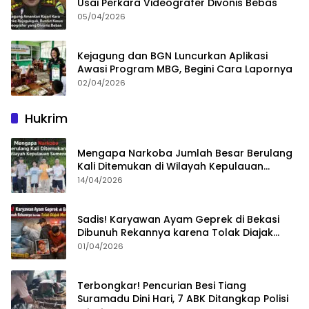
Usai Perkara Videografer Divonis Bebas
05/04/2026
Kejagung dan BGN Luncurkan Aplikasi
Awasi Program MBG, Begini Cara Lapornya
02/04/2026
Hukrim
Mengapa Narkoba Jumlah Besar Berulang
Kali Ditemukan di Wilayah Kepulauan
Sumenep?
14/04/2026
Sadis! Karyawan Ayam Geprek di Bekasi
Dibunuh Rekannya karena Tolak Diajak
Merampok Majikan
01/04/2026
Terbongkar! Pencurian Besi Tiang
Suramadu Dini Hari, 7 ABK Ditangkap Polisi