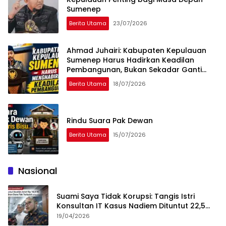
Sumenep
Berita Utama
23/07/2026
Ahmad Juhairi: Kabupaten Kepulauan
Sumenep Harus Hadirkan Keadilan
Pembangunan, Bukan Sekadar Ganti
Nama
Berita Utama
18/07/2026
Rindu Suara Pak Dewan
Berita Utama
15/07/2026
Nasional
Suami Saya Tidak Korupsi: Tangis Istri
Konsultan IT Kasus Nadiem Dituntut 22,5
Tahun
19/04/2026