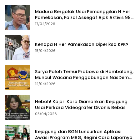
Madura Bergolak Usai Pemanggilan H Her
Pamekasan, Faizal Assegaf Ajak Aktivis 98
Bongkar Permainan KPK
17/04/2026
Kenapa H Her Pamekasan Diperiksa KPK?
15/04/2026
Surya Paloh Temui Prabowo di Hambalang,
Muncul Wacana Penggabungan NasDem
dan Gerindra
12/04/2026
Heboh! Kajari Karo Diamankan Kejagung
Usai Perkara Videografer Divonis Bebas
05/04/2026
Kejagung dan BGN Luncurkan Aplikasi
Awasi Program MBG, Begini Cara Lapornya