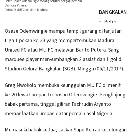
Peter Osaze Odemwingie sedang berduel dengan pemain
–
Baritone Putera.
Foto MO MUFC for Mata Madura.
BANGKALAN
–
Peter
Osaze Odemwingie mampu tampil garang di lanjutan
Liga 1 pekan ke-33 yang mempertemukan Madura
United FC atau MU FC melawan Barito Putera. Sang
marquee player menyumbangkan 2 assist dan 1 gol di
Stadion Gelora Bangkalan (SGB), Minggu (05/11/2017).
Greg Nwokolo membuka keunggulan MU FC di menit
ke-20 lewat umpan trobosan Odemwingie. Penghujung
babak pertama, tinggal giliran Fachrudin Aryanto
memanfaatkan umpan datar pemain asal Nigeria.
Memasuki babak kedua, Laskar Sape Kerrap kecolongan