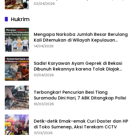
02/04/2026
Hukrim
Mengapa Narkoba Jumlah Besar Berulang
Kali Ditemukan di Wilayah Kepulauan
Sumenep?
14/04/2026
Sadis! Karyawan Ayam Geprek di Bekasi
Dibunuh Rekannya karena Tolak Diajak
Merampok Majikan
01/04/2026
Terbongkar! Pencurian Besi Tiang
Suramadu Dini Hari, 7 ABK Ditangkap Polisi
16/03/2026
Detik-detik Emak-emak Curi Daster dan HP
di Toko Sumenep, Aksi Terekam CCTV
11/03/2026