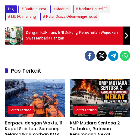
Tag:
Barito putera
Madura
Madura United FC
MU FC menang
Peter Osaze Odemwingie hebat
Dengan KUR Tani, BNI Dukung Pemerintah Wujudkan
Swasembada Pangan
Pos Terkait
Berita Utama
Berita Utama
Berpacu dengan Waktu, 11
KMP Mutiara Sentosa 2
Kapal Sisir Laut Sumenep:
Terbakar, Ratusan
Selamatkan Korban KMP
Penumpang Nekat