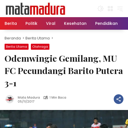
Langsung
ke
konten
Berita
Politik
Viral
Kesehatan
Pendidikan
Beranda
Berita Utama
Berita Utama
Olahraga
Odemwingie Gemilang, MU
FC Pecundangi Barito Putera
3-1
Mata Madura
1 Min Baca
05/11/2017