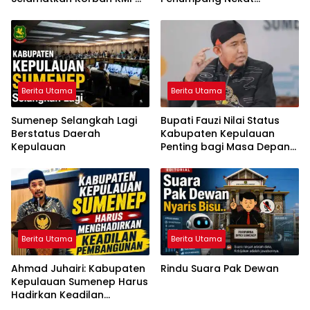
Mutiara Sentosa 2
Melompat ke Laut
Berita Utama
Berita Utama
Sumenep Selangkah Lagi
Bupati Fauzi Nilai Status
Berstatus Daerah
Kabupaten Kepulauan
Kepulauan
Penting bagi Masa Depan
Sumenep
Berita Utama
Berita Utama
Ahmad Juhairi: Kabupaten
Rindu Suara Pak Dewan
Kepulauan Sumenep Harus
Hadirkan Keadilan
Pembangunan, Bukan