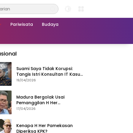
Pariwisata
Budaya
sional
Suami Saya Tidak Korupsi:
Tangis Istri Konsultan IT Kasus
Nadiem Dituntut 22,5 Tahun
19/04/2026
Madura Bergolak Usai
Pemanggilan H Her
Pamekasan, Faizal Assegaf
17/04/2026
Ajak Aktivis 98 Bongkar
Permainan KPK
Kenapa H Her Pamekasan
Diperiksa KPK?