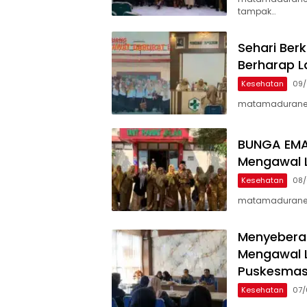
tampak…
Sehari Ber
Berharap 
Kesehatan
09/
matamaduranews
BUNGA EMAS
Mengawal 
Kesehatan
08/
matamaduranews
Menyeberan
Mengawal 
Puskesmas
Kesehatan
07/