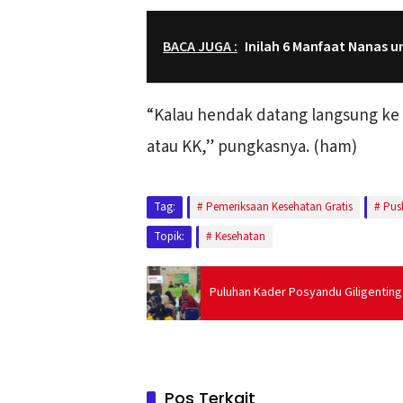
BACA JUGA :
Inilah 6 Manfaat Nanas 
“Kalau hendak datang langsung k
atau KK,” pungkasnya. (ham)
Tag:
Pemeriksaan Kesehatan Gratis
Pus
Topik:
Kesehatan
Puluhan Kader Posyandu Giligenting
Pos Terkait