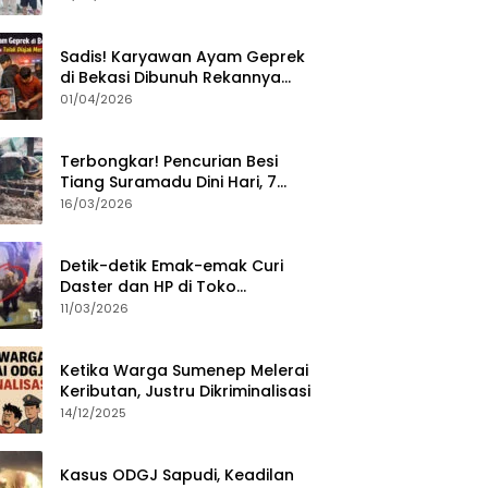
Sumenep?
Sadis! Karyawan Ayam Geprek
di Bekasi Dibunuh Rekannya
karena Tolak Diajak Merampok
01/04/2026
Majikan
Terbongkar! Pencurian Besi
Tiang Suramadu Dini Hari, 7
ABK Ditangkap Polisi
16/03/2026
Detik-detik Emak-emak Curi
Daster dan HP di Toko
Sumenep, Aksi Terekam CCTV
11/03/2026
Ketika Warga Sumenep Melerai
Keributan, Justru Dikriminalisasi
14/12/2025
Kasus ODGJ Sapudi, Keadilan