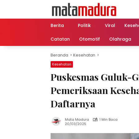
Langsung
ke
konten
Berita
Politik
Viral
Keseh
Catatan
Otomotif
Olahraga
Beranda
Kesehatan
Kesehatan
Puskesmas Guluk-G
Pemeriksaan Keseha
Daftarnya
Mata Madura
1 Min Baca
20/03/2025