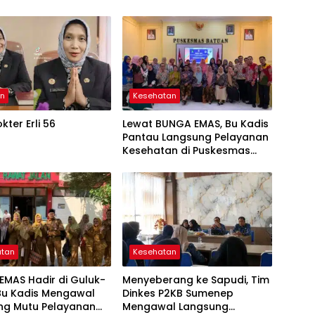
an
Kesehatan
kter Erli 56
Lewat BUNGA EMAS, Bu Kadis
Pantau Langsung Pelayanan
Kesehatan di Puskesmas
Batuan
atan
Kesehatan
MAS Hadir di Guluk-
Menyeberang ke Sapudi, Tim
 Bu Kadis Mengawal
Dinkes P2KB Sumenep
ng Mutu Pelayanan
Mengawal Langsung