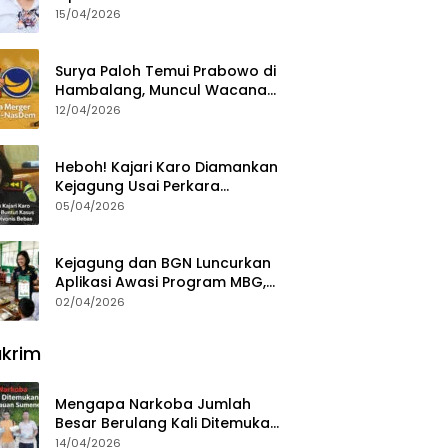
15/04/2026
Surya Paloh Temui Prabowo di
Hambalang, Muncul Wacana
Penggabungan NasDem dan
12/04/2026
Gerindra
Heboh! Kajari Karo Diamankan
Kejagung Usai Perkara
Videografer Divonis Bebas
05/04/2026
Kejagung dan BGN Luncurkan
Aplikasi Awasi Program MBG,
Begini Cara Lapornya
02/04/2026
krim
Mengapa Narkoba Jumlah
Besar Berulang Kali Ditemukan
di Wilayah Kepulauan
14/04/2026