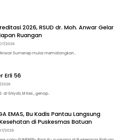
mas
Pelayanan Kesehatan di
Puskesmas Nonggunong
editasi 2026, RSUD dr. Moh. Anwar Gelar
iapan Ruangan
07/2026
h. Anwar Sumenep mulai mematangkan…
 Erli 56
/2026
. dr Erliyati, M.Kes., genap…
A EMAS, Bu Kadis Pantau Langsung
 Kesehatan di Puskesmas Batuan
07/2026
.com-SUMENEP– Pagi itu, suasana di Puskesmas Batuan