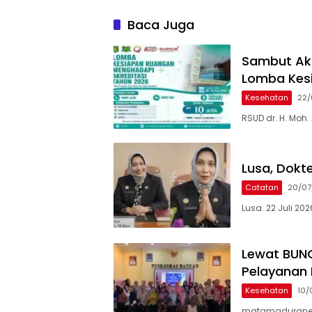
Kesehatan Ada Peningkatan
Puskes
Baca Juga
Sambut Akr
Lomba Kes
Kesehatan
22/
RSUD dr. H. Mo
Lusa, Dokter
Catatan
20/07
Lusa. 22 Juli 2026
Lewat BUNG
Pelayanan
Kesehatan
10/
matamaduranews