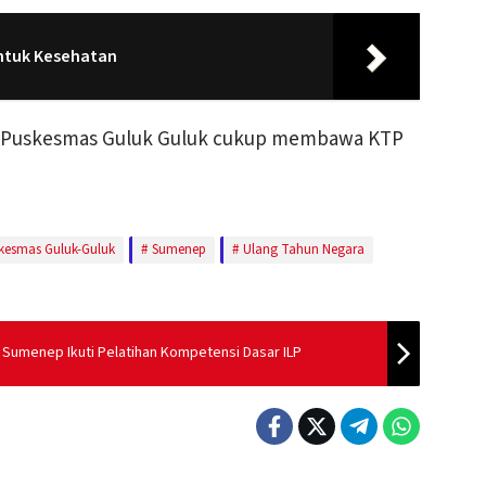
untuk Kesehatan
e Puskesmas Guluk Guluk cukup membawa KTP
kesmas Guluk-Guluk
Sumenep
Ulang Tahun Negara
 Sumenep Ikuti Pelatihan Kompetensi Dasar ILP