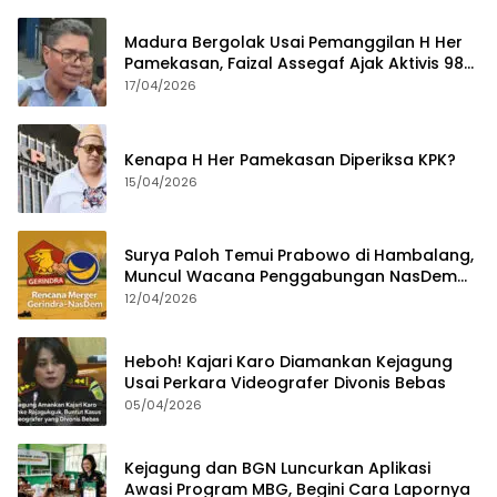
Madura Bergolak Usai Pemanggilan H Her
Pamekasan, Faizal Assegaf Ajak Aktivis 98
Bongkar Permainan KPK
17/04/2026
Kenapa H Her Pamekasan Diperiksa KPK?
15/04/2026
Surya Paloh Temui Prabowo di Hambalang,
Muncul Wacana Penggabungan NasDem
dan Gerindra
12/04/2026
Heboh! Kajari Karo Diamankan Kejagung
Usai Perkara Videografer Divonis Bebas
05/04/2026
Kejagung dan BGN Luncurkan Aplikasi
Awasi Program MBG, Begini Cara Lapornya