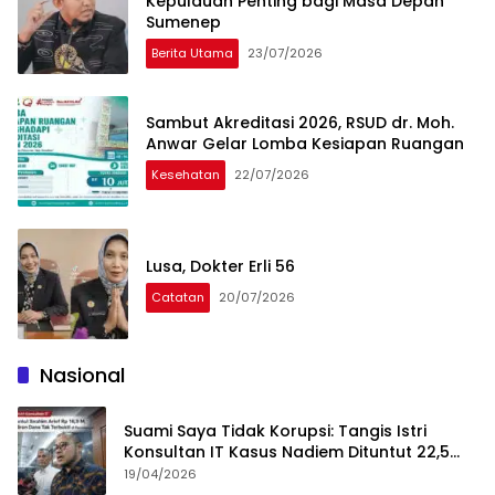
Kepulauan Penting bagi Masa Depan
Sumenep
Berita Utama
23/07/2026
Sambut Akreditasi 2026, RSUD dr. Moh.
Anwar Gelar Lomba Kesiapan Ruangan
Kesehatan
22/07/2026
Lusa, Dokter Erli 56
Catatan
20/07/2026
Nasional
Suami Saya Tidak Korupsi: Tangis Istri
Konsultan IT Kasus Nadiem Dituntut 22,5
Tahun
19/04/2026