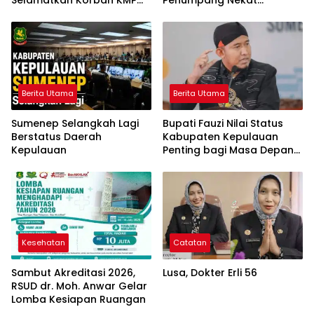
Mutiara Sentosa 2
Melompat ke Laut
Berita Utama
Berita Utama
Sumenep Selangkah Lagi
Bupati Fauzi Nilai Status
Berstatus Daerah
Kabupaten Kepulauan
Kepulauan
Penting bagi Masa Depan
Sumenep
Kesehatan
Catatan
Sambut Akreditasi 2026,
Lusa, Dokter Erli 56
RSUD dr. Moh. Anwar Gelar
Lomba Kesiapan Ruangan