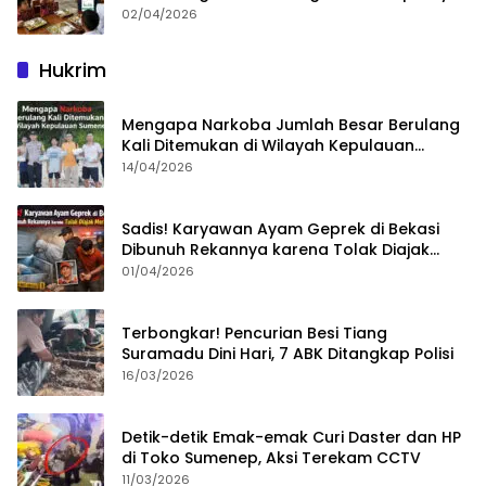
02/04/2026
Hukrim
Mengapa Narkoba Jumlah Besar Berulang
Kali Ditemukan di Wilayah Kepulauan
Sumenep?
14/04/2026
Sadis! Karyawan Ayam Geprek di Bekasi
Dibunuh Rekannya karena Tolak Diajak
Merampok Majikan
01/04/2026
Terbongkar! Pencurian Besi Tiang
Suramadu Dini Hari, 7 ABK Ditangkap Polisi
16/03/2026
Detik-detik Emak-emak Curi Daster dan HP
di Toko Sumenep, Aksi Terekam CCTV
11/03/2026