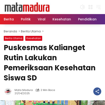
Langsung
ke
konten
Berita
Politik
Viral
Kesehatan
Pendidikan
Beranda
Berita Utama
Berita Utama
Kesehatan
Puskesmas Kalianget
Rutin Lakukan
Pemeriksaan Kesehatan
Siswa SD
Mata Madura
2 Min Baca
21/04/2025