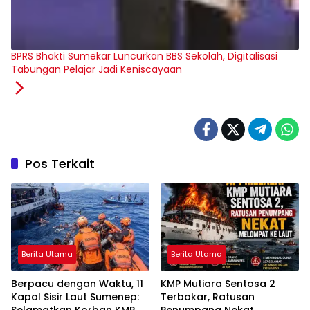
BPRS Bhakti Sumekar Luncurkan BBS Sekolah, Digitalisasi
Tabungan Pelajar Jadi Keniscayaan
Pos Terkait
Berita Utama
Berita Utama
Berpacu dengan Waktu, 11
KMP Mutiara Sentosa 2
Kapal Sisir Laut Sumenep:
Terbakar, Ratusan
Selamatkan Korban KMP
Penumpang Nekat