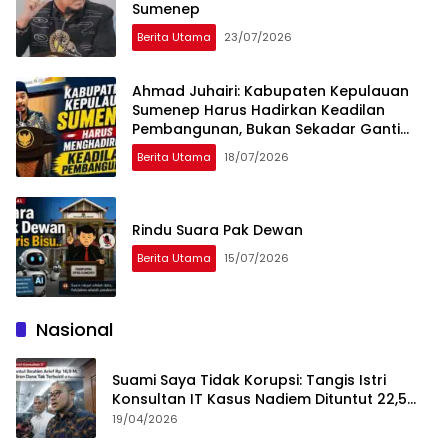
Sumenep
Berita Utama
23/07/2026
Ahmad Juhairi: Kabupaten Kepulauan
Sumenep Harus Hadirkan Keadilan
Pembangunan, Bukan Sekadar Ganti
Nama
Berita Utama
18/07/2026
Rindu Suara Pak Dewan
Berita Utama
15/07/2026
Nasional
Suami Saya Tidak Korupsi: Tangis Istri
Konsultan IT Kasus Nadiem Dituntut 22,5
Tahun
19/04/2026