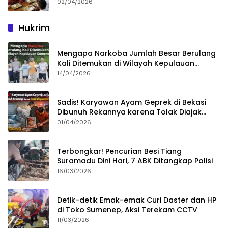
02/04/2026
Hukrim
Mengapa Narkoba Jumlah Besar Berulang
Kali Ditemukan di Wilayah Kepulauan
Sumenep?
14/04/2026
Sadis! Karyawan Ayam Geprek di Bekasi
Dibunuh Rekannya karena Tolak Diajak
Merampok Majikan
01/04/2026
Terbongkar! Pencurian Besi Tiang
Suramadu Dini Hari, 7 ABK Ditangkap Polisi
16/03/2026
Detik-detik Emak-emak Curi Daster dan HP
di Toko Sumenep, Aksi Terekam CCTV
11/03/2026