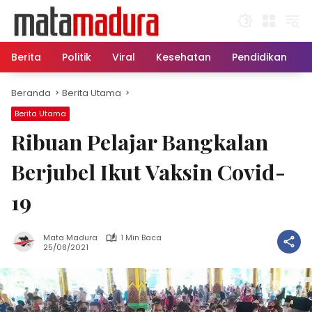
Langsung
ke
konten
Berita
Politik
Viral
Kesehatan
Pendidikan
Beranda
Berita Utama
Berita Utama
Ribuan Pelajar Bangkalan
Berjubel Ikut Vaksin Covid-
19
Mata Madura
1 Min Baca
25/08/2021