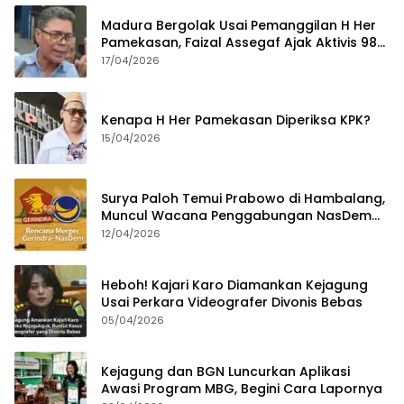
Madura Bergolak Usai Pemanggilan H Her
Pamekasan, Faizal Assegaf Ajak Aktivis 98
Bongkar Permainan KPK
17/04/2026
Kenapa H Her Pamekasan Diperiksa KPK?
15/04/2026
Surya Paloh Temui Prabowo di Hambalang,
Muncul Wacana Penggabungan NasDem
dan Gerindra
12/04/2026
Heboh! Kajari Karo Diamankan Kejagung
Usai Perkara Videografer Divonis Bebas
05/04/2026
Kejagung dan BGN Luncurkan Aplikasi
Awasi Program MBG, Begini Cara Lapornya