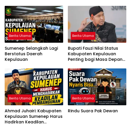
Mutiara Sentosa 2
Melompat ke Laut
Berita Utama
Berita Utama
Sumenep Selangkah Lagi
Bupati Fauzi Nilai Status
Berstatus Daerah
Kabupaten Kepulauan
Kepulauan
Penting bagi Masa Depan
Sumenep
Berita Utama
Berita Utama
Ahmad Juhairi: Kabupaten
Rindu Suara Pak Dewan
Kepulauan Sumenep Harus
Hadirkan Keadilan
Pembangunan, Bukan