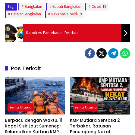
Tag:
Bangkalan
Bupati Bangkalan
Covid-19
Pelajar Bangkalan
Vaksinasi Covid-19
Kapolres Pamekasan Dirotasi
Pos Terkait
Berita Utama
Berita Utama
Berpacu dengan Waktu, 11
KMP Mutiara Sentosa 2
Kapal Sisir Laut Sumenep:
Terbakar, Ratusan
Selamatkan Korban KMP
Penumpang Nekat