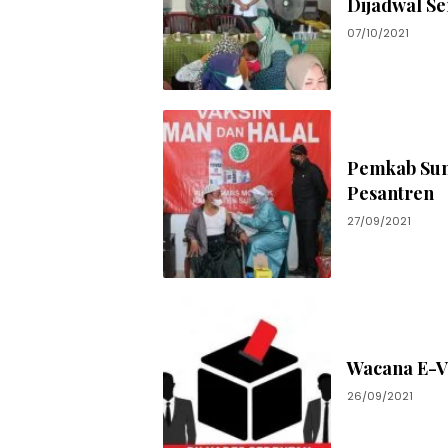
Dijadwal S
07/10/2021
Pemkab Sum
Pesantren
27/09/2021
Wacana E-Vo
26/09/2021