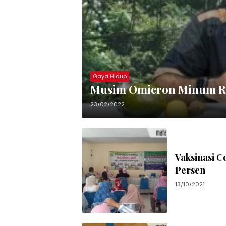
Gaya Hidup
Musim Omicron Minum Ri
23/02/2022
Vaksinasi C
Persen
13/10/2021