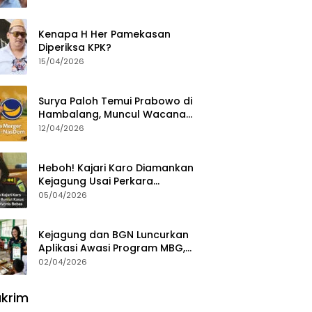
Ajak Aktivis 98 Bongkar
Permainan KPK
Kenapa H Her Pamekasan
Diperiksa KPK?
15/04/2026
Surya Paloh Temui Prabowo di
Hambalang, Muncul Wacana
Penggabungan NasDem dan
12/04/2026
Gerindra
Heboh! Kajari Karo Diamankan
Kejagung Usai Perkara
Videografer Divonis Bebas
05/04/2026
Kejagung dan BGN Luncurkan
Aplikasi Awasi Program MBG,
Begini Cara Lapornya
02/04/2026
krim