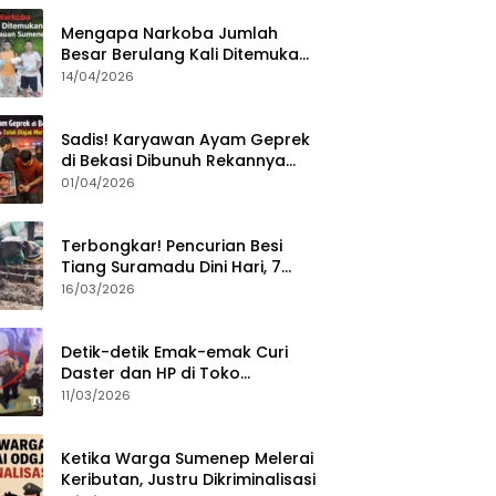
Mengapa Narkoba Jumlah
Besar Berulang Kali Ditemukan
di Wilayah Kepulauan
14/04/2026
Sumenep?
Sadis! Karyawan Ayam Geprek
di Bekasi Dibunuh Rekannya
karena Tolak Diajak Merampok
01/04/2026
Majikan
Terbongkar! Pencurian Besi
Tiang Suramadu Dini Hari, 7
ABK Ditangkap Polisi
16/03/2026
Detik-detik Emak-emak Curi
Daster dan HP di Toko
Sumenep, Aksi Terekam CCTV
11/03/2026
Ketika Warga Sumenep Melerai
Keributan, Justru Dikriminalisasi