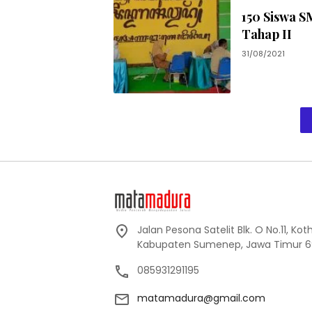
150 Siswa S
Tahap II
31/08/2021
Jalan Pesona Satelit Blk. O No.11, Ko
Kabupaten Sumenep, Jawa Timur 6
085931291195
matamadura@gmail.com