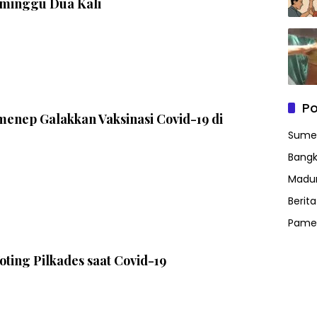
eminggu Dua Kali
Po
enep Galakkan Vaksinasi Covid-19 di
Sume
Bangk
Madu
Berit
Pame
ting Pilkades saat Covid-19