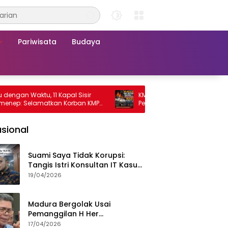
Pariwisata
Budaya
tu, 11 Kapal Sisir
KMP Mutiara Sentosa 2 Terbakar, Ratus
lamatkan Korban KMP
Penumpang Nekat Melompat ke Laut
sional
Suami Saya Tidak Korupsi:
Tangis Istri Konsultan IT Kasus
Nadiem Dituntut 22,5 Tahun
19/04/2026
Madura Bergolak Usai
Pemanggilan H Her
Pamekasan, Faizal Assegaf
17/04/2026