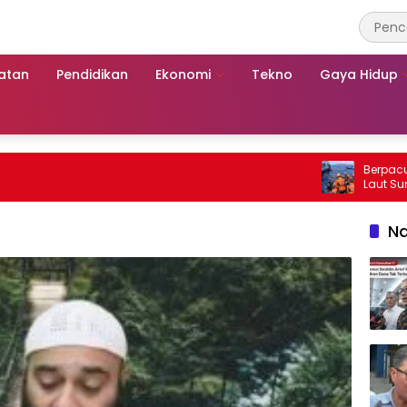
atan
Pendidikan
Ekonomi
Tekno
Gaya Hidup
Berpacu dengan Wak
Laut Sumenep: Se
Mutiara Sentosa 2
Na