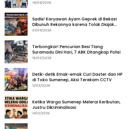
Sumenep?
14/04/2026
Sadis! Karyawan Ayam Geprek di Bekasi
Dibunuh Rekannya karena Tolak Diajak
Merampok Majikan
01/04/2026
Terbongkar! Pencurian Besi Tiang
Suramadu Dini Hari, 7 ABK Ditangkap Polisi
16/03/2026
Detik-detik Emak-emak Curi Daster dan HP
di Toko Sumenep, Aksi Terekam CCTV
11/03/2026
Ketika Warga Sumenep Melerai Keributan,
Justru Dikriminalisasi
14/12/2025