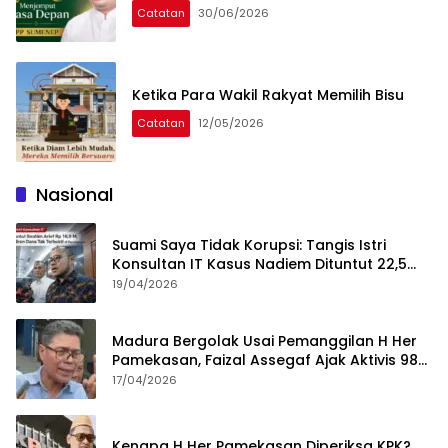
Catatan
30/06/2026
Ketika Para Wakil Rakyat Memilih Bisu
Catatan
12/05/2026
Nasional
Suami Saya Tidak Korupsi: Tangis Istri
Konsultan IT Kasus Nadiem Dituntut 22,5
Tahun
19/04/2026
Madura Bergolak Usai Pemanggilan H Her
Pamekasan, Faizal Assegaf Ajak Aktivis 98
Bongkar Permainan KPK
17/04/2026
Kenapa H Her Pamekasan Diperiksa KPK?