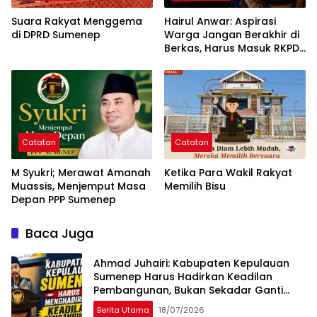
Suara Rakyat Menggema
Hairul Anwar: Aspirasi
di DPRD Sumenep
Warga Jangan Berakhir di
Berkas, Harus Masuk RKPD
dan APBD
Catatan
Catatan
M Syukri; Merawat Amanah
Ketika Para Wakil Rakyat
Muassis, Menjemput Masa
Memilih Bisu
Depan PPP Sumenep
Baca Juga
Ahmad Juhairi: Kabupaten Kepulauan
Sumenep Harus Hadirkan Keadilan
Pembangunan, Bukan Sekadar Ganti
Nama
Berita Utama
18/07/2026