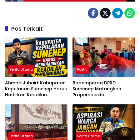
Pos Terkait
Berita Utama
Politik
Ahmad Juhairi: Kabupaten
Bapemperda DPRD
Kepulauan Sumenep Harus
Sumenep Matangkan
Hadirkan Keadilan
Propemperda
Pembangunan, Bukan
Sekadar Ganti Nama
Berita Utama
Berita Utama