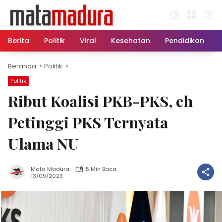
Langsung
ke
konten
Berita
Politik
Viral
Kesehatan
Pendidikan
Beranda
Politik
Politik
Ribut Koalisi PKB-PKS, eh
Petinggi PKS Ternyata
Ulama NU
Mata Madura
5 Min Baca
13/09/2023