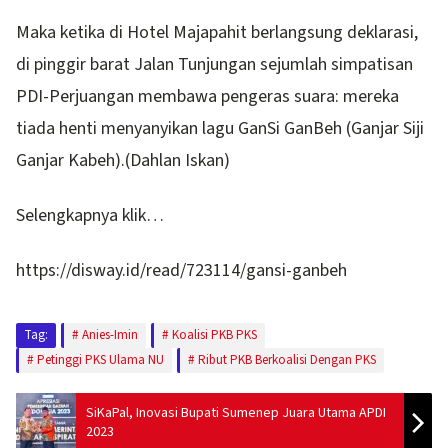
Maka ketika di Hotel Majapahit berlangsung deklarasi,
di pinggir barat Jalan Tunjungan sejumlah simpatisan
PDI-Perjuangan membawa pengeras suara: mereka
tiada henti menyanyikan lagu GanSi GanBeh (Ganjar Siji
Ganjar Kabeh).(Dahlan Iskan)
Selengkapnya klik…
https://disway.id/read/723114/gansi-ganbeh
Tag:
Anies-Imin
Koalisi PKB PKS
Petinggi PKS Ulama NU
Ribut PKB Berkoalisi Dengan PKS
SiKaPal, Inovasi Bupati Sumenep Juara Utama APDI
2023