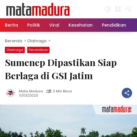
Langsung
ke
konten
Berita
Politik
Viral
Kesehatan
Pendidikan
Beranda
Olahraga
Olahraga
Pendidikan
Sumenep Dipastikan Siap
Berlaga di GSI Jatim
Mata Madura
2 Min Baca
11/03/2020