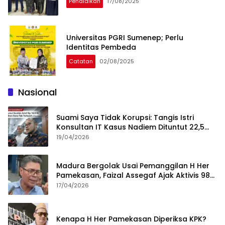
Pendidikan
17/08/2025
Universitas PGRI Sumenep; Perlu
Identitas Pembeda
Catatan
02/08/2025
Nasional
Suami Saya Tidak Korupsi: Tangis Istri
Konsultan IT Kasus Nadiem Dituntut 22,5
Tahun
19/04/2026
Madura Bergolak Usai Pemanggilan H Her
Pamekasan, Faizal Assegaf Ajak Aktivis 98
Bongkar Permainan KPK
17/04/2026
Kenapa H Her Pamekasan Diperiksa KPK?