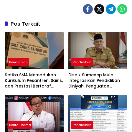
Pos Terkait
Pendidikan
Pendidikan
Ketika SMA Memadukan
Disdik Sumenep Mulai
Kurikulum Pesantren, Sains,
Integrasikan Pendidikan
dan Prestasi Bertaraf
Diniyah, Penguatan
Internasional
Karakter Resmi Masuk
Sekolah
Berita Utama
Pendidikan