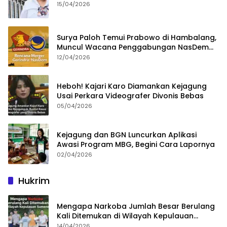
15/04/2026
Surya Paloh Temui Prabowo di Hambalang,
Muncul Wacana Penggabungan NasDem
dan Gerindra
12/04/2026
Heboh! Kajari Karo Diamankan Kejagung
Usai Perkara Videografer Divonis Bebas
05/04/2026
Kejagung dan BGN Luncurkan Aplikasi
Awasi Program MBG, Begini Cara Lapornya
02/04/2026
Hukrim
Mengapa Narkoba Jumlah Besar Berulang
Kali Ditemukan di Wilayah Kepulauan
Sumenep?
14/04/2026