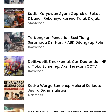
Sadis! Karyawan Ayam Geprek di Bekasi
Dibunuh Rekannya karena Tolak Diajak
Merampok Majikan
01/04/2026
Terbongkar! Pencurian Besi Tiang
Suramadu Dini Hari, 7 ABK Ditangkap Polisi
16/03/2026
Detik-detik Emak-emak Curi Daster dan HP
di Toko Sumenep, Aksi Terekam CCTV
11/03/2026
Ketika Warga Sumenep Melerai Keributan,
Justru Dikriminalisasi
14/12/2025