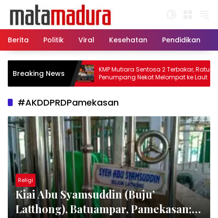
Langsung
ke
konten
Berita
Politik
Viral
Kesehatan
Pendidikan
 Kapal Sisir
KMP Mutiara Sentosa 2 Terbakar, Ratusan
Breaking News
kan Korban KMP
Penumpang Nekat Melompat ke Laut
#AKDDPRDPamekasan
Religi
Kiai Abu Syamsuddin (Buju’
Latthong), Batuampar, Pamekasan;