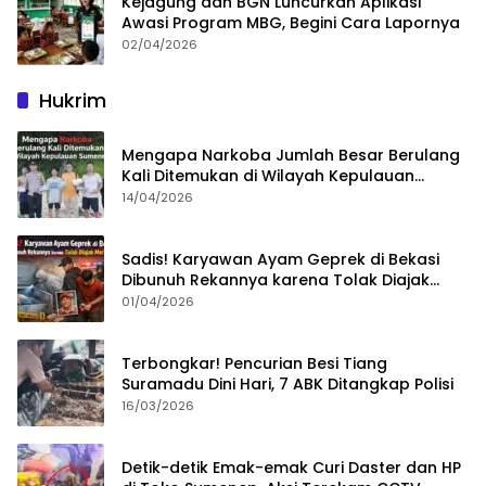
Kejagung dan BGN Luncurkan Aplikasi
Awasi Program MBG, Begini Cara Lapornya
02/04/2026
Hukrim
Mengapa Narkoba Jumlah Besar Berulang
Kali Ditemukan di Wilayah Kepulauan
Sumenep?
14/04/2026
Sadis! Karyawan Ayam Geprek di Bekasi
Dibunuh Rekannya karena Tolak Diajak
Merampok Majikan
01/04/2026
Terbongkar! Pencurian Besi Tiang
Suramadu Dini Hari, 7 ABK Ditangkap Polisi
16/03/2026
Detik-detik Emak-emak Curi Daster dan HP