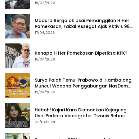
Tahun
19/04/2026
Madura Bergolak Usai Pemanggilan H Her
Pamekasan, Faizal Assegaf Ajak Aktivis 98
Bongkar Permainan KPK
17/04/2026
Kenapa H Her Pamekasan Diperiksa KPK?
15/04/2026
Surya Paloh Temui Prabowo di Hambalang,
Muncul Wacana Penggabungan NasDem
dan Gerindra
12/04/2026
Heboh! Kajari Karo Diamankan Kejagung
Usai Perkara Videografer Divonis Bebas
05/04/2026