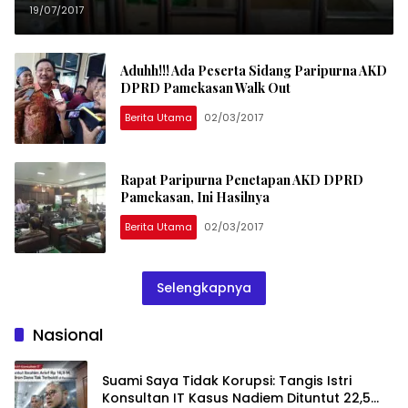
Menutupi Kewalian Dengan Kotoran
19/07/2017
Sapi
Aduhh!!! Ada Peserta Sidang Paripurna AKD
DPRD Pamekasan Walk Out
Berita Utama
02/03/2017
Rapat Paripurna Penetapan AKD DPRD
Pamekasan, Ini Hasilnya
Berita Utama
02/03/2017
Selengkapnya
Nasional
Suami Saya Tidak Korupsi: Tangis Istri
Konsultan IT Kasus Nadiem Dituntut 22,5