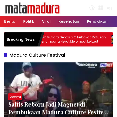
Langsung
ke
konten
Berita
Politik
Viral
Kesehatan
Pendidikan
Sisir
KMP Mutiara Sentosa 2 Terbakar, Ratusan
P
Breaking News
ban KMP
Penumpang Nekat Melompat ke Laut
R
Madura Culture Festival
Budaya
Saltis Reborn Jadi Magnet di
Pembukaan Madura Culture Festival