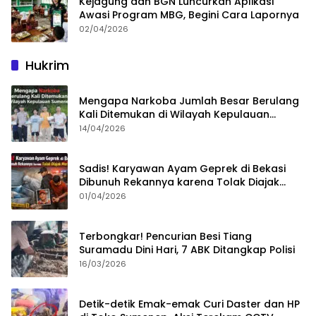
Kejagung dan BGN Luncurkan Aplikasi
Awasi Program MBG, Begini Cara Lapornya
02/04/2026
Hukrim
Mengapa Narkoba Jumlah Besar Berulang
Kali Ditemukan di Wilayah Kepulauan
Sumenep?
14/04/2026
Sadis! Karyawan Ayam Geprek di Bekasi
Dibunuh Rekannya karena Tolak Diajak
Merampok Majikan
01/04/2026
Terbongkar! Pencurian Besi Tiang
Suramadu Dini Hari, 7 ABK Ditangkap Polisi
16/03/2026
Detik-detik Emak-emak Curi Daster dan HP