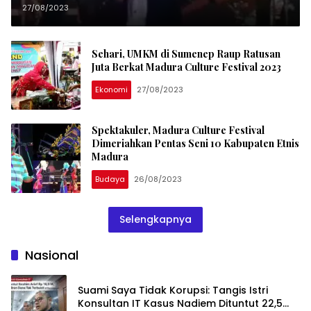
2023
27/08/2023
Sehari, UMKM di Sumenep Raup Ratusan
Juta Berkat Madura Culture Festival 2023
Ekonomi
27/08/2023
Spektakuler, Madura Culture Festival
Dimeriahkan Pentas Seni 10 Kabupaten Etnis
Madura
Budaya
26/08/2023
Selengkapnya
Nasional
Suami Saya Tidak Korupsi: Tangis Istri
Konsultan IT Kasus Nadiem Dituntut 22,5