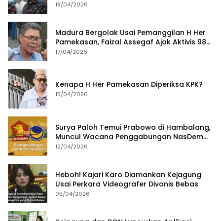
Tahun
19/04/2026
Madura Bergolak Usai Pemanggilan H Her
Pamekasan, Faizal Assegaf Ajak Aktivis 98
Bongkar Permainan KPK
17/04/2026
Kenapa H Her Pamekasan Diperiksa KPK?
15/04/2026
Surya Paloh Temui Prabowo di Hambalang,
Muncul Wacana Penggabungan NasDem
dan Gerindra
12/04/2026
Heboh! Kajari Karo Diamankan Kejagung
Usai Perkara Videografer Divonis Bebas
05/04/2026