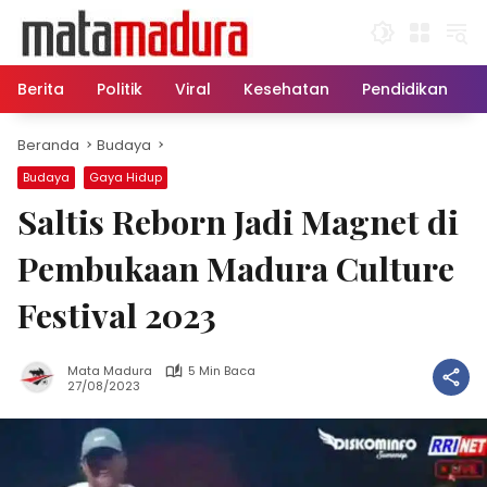
Langsung
ke
konten
Berita
Politik
Viral
Kesehatan
Pendidikan
Beranda
Budaya
Budaya
Gaya Hidup
Saltis Reborn Jadi Magnet di
Pembukaan Madura Culture
Festival 2023
Mata Madura
5 Min Baca
27/08/2023