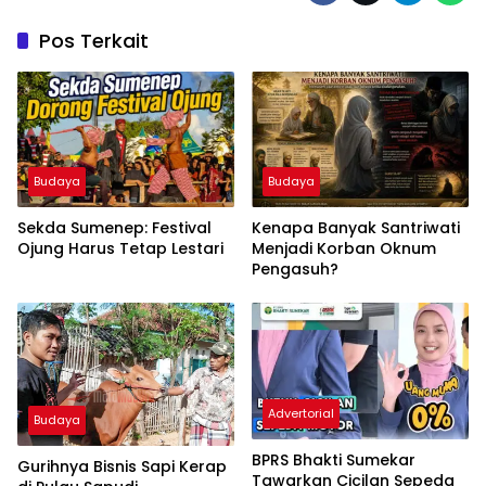
Pos Terkait
Budaya
Budaya
Sekda Sumenep: Festival
Kenapa Banyak Santriwati
Ojung Harus Tetap Lestari
Menjadi Korban Oknum
Pengasuh?
Advertorial
Budaya
BPRS Bhakti Sumekar
Gurihnya Bisnis Sapi Kerap
Tawarkan Cicilan Sepeda