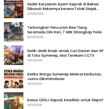
Sadis! Karyawan Ayam Geprek di Bekasi
Dibunuh Rekannya karena Tolak Diajak
Merampok Majikan
01/04/2026
Terbongkar! Pencurian Besi Tiang
Suramadu Dini Hari, 7 ABK Ditangkap Polisi
16/03/2026
Detik-detik Emak-emak Curi Daster dan HP
di Toko Sumenep, Aksi Terekam CCTV
11/03/2026
Ketika Warga Sumenep Melerai Keributan,
Justru Dikriminalisasi
14/12/2025
Kasus ODGJ Sapudi, Keadilan untuk Siapa?
13/12/2025