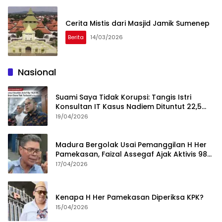
Cerita Mistis dari Masjid Jamik Sumenep
Berita
14/03/2026
Nasional
Suami Saya Tidak Korupsi: Tangis Istri
Konsultan IT Kasus Nadiem Dituntut 22,5
Tahun
19/04/2026
Madura Bergolak Usai Pemanggilan H Her
Pamekasan, Faizal Assegaf Ajak Aktivis 98
Bongkar Permainan KPK
17/04/2026
Kenapa H Her Pamekasan Diperiksa KPK?
15/04/2026