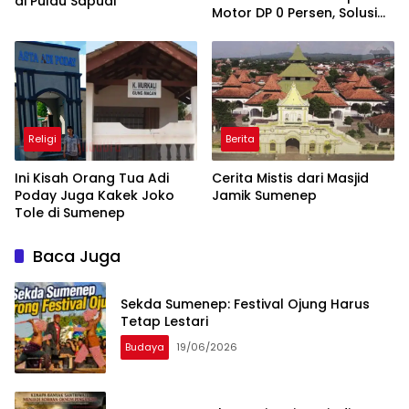
di Pulau Sapudi
Motor DP 0 Persen, Solusi
Mudah Miliki Kendaraan
Religi
Berita
Ini Kisah Orang Tua Adi
Cerita Mistis dari Masjid
Poday Juga Kakek Joko
Jamik Sumenep
Tole di Sumenep
Baca Juga
Sekda Sumenep: Festival Ojung Harus
Tetap Lestari
Budaya
19/06/2026