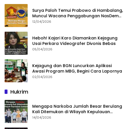
Surya Paloh Temui Prabowo di Hambalang,
Muncul Wacana Penggabungan NasDem
dan Gerindra
12/04/2026
Heboh! Kajari Karo Diamankan Kejagung
Usai Perkara Videografer Divonis Bebas
05/04/2026
Kejagung dan BGN Luncurkan Aplikasi
Awasi Program MBG, Begini Cara Lapornya
02/04/2026
Hukrim
Mengapa Narkoba Jumlah Besar Berulang
Kali Ditemukan di Wilayah Kepulauan
Sumenep?
14/04/2026