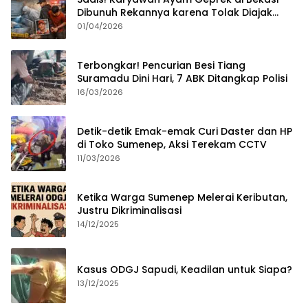
Dibunuh Rekannya karena Tolak Diajak
Merampok Majikan
01/04/2026
Terbongkar! Pencurian Besi Tiang
Suramadu Dini Hari, 7 ABK Ditangkap Polisi
16/03/2026
Detik-detik Emak-emak Curi Daster dan HP
di Toko Sumenep, Aksi Terekam CCTV
11/03/2026
Ketika Warga Sumenep Melerai Keributan,
Justru Dikriminalisasi
14/12/2025
Kasus ODGJ Sapudi, Keadilan untuk Siapa?
13/12/2025