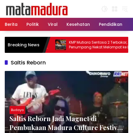
Langsung
ke
konten
Berita
Politik
Viral
Kesehatan
Pendidikan
tu, 11 Kapal Sisir
KMP Mutiara Sentosa 2 Terbakar, Ratusa
Breaking News
amatkan Korban KMP
Penumpang Nekat Melompat ke Laut
Saltis Reborn
Budaya
Saltis Reborn Jadi Magnet di
Pembukaan Madura Culture Festival