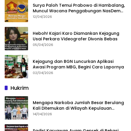
Surya Paloh Temui Prabowo di Hambalang,
Muncul Wacana Penggabungan NasDem
dan Gerindra
12/04/2026
Heboh! Kajari Karo Diamankan Kejagung
Usai Perkara Videografer Divonis Bebas
05/04/2026
Kejagung dan BGN Luncurkan Aplikasi
Awasi Program MBG, Begini Cara Lapornya
02/04/2026
Hukrim
Mengapa Narkoba Jumlah Besar Berulang
Kali Ditemukan di Wilayah Kepulauan
Sumenep?
14/04/2026
Sadis! Karyawan Ayam Geprek di Bekasi