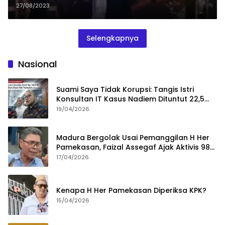
2023
27/08/2023
Selengkapnya
Nasional
Suami Saya Tidak Korupsi: Tangis Istri
Konsultan IT Kasus Nadiem Dituntut 22,5
Tahun
19/04/2026
Madura Bergolak Usai Pemanggilan H Her
Pamekasan, Faizal Assegaf Ajak Aktivis 98
Bongkar Permainan KPK
17/04/2026
Kenapa H Her Pamekasan Diperiksa KPK?
15/04/2026