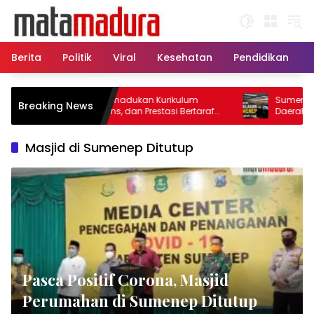
Langsung
ke
konten
Berita
Politik
Viral
Kesehatan
Pendidikan
Ketika SMA Memadukan Kurikulum
Sumenep Sela
Breaking News
Pesantren, Sains, dan Prestasi Bertaraf
Daerah Kepul
Internasional
Masjid di Sumenep Ditutup
Pasca Positif Corona, Masjid
Perumahan di Sumenep Ditutup