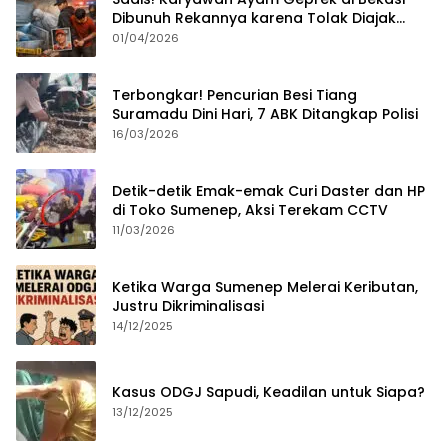
Dibunuh Rekannya karena Tolak Diajak
Merampok Majikan
01/04/2026
Terbongkar! Pencurian Besi Tiang
Suramadu Dini Hari, 7 ABK Ditangkap Polisi
16/03/2026
Detik-detik Emak-emak Curi Daster dan HP
di Toko Sumenep, Aksi Terekam CCTV
11/03/2026
Ketika Warga Sumenep Melerai Keributan,
Justru Dikriminalisasi
14/12/2025
Kasus ODGJ Sapudi, Keadilan untuk Siapa?
13/12/2025