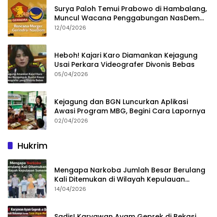
Surya Paloh Temui Prabowo di Hambalang,
Muncul Wacana Penggabungan NasDem
dan Gerindra
12/04/2026
Heboh! Kajari Karo Diamankan Kejagung
Usai Perkara Videografer Divonis Bebas
05/04/2026
Kejagung dan BGN Luncurkan Aplikasi
Awasi Program MBG, Begini Cara Lapornya
02/04/2026
Hukrim
Mengapa Narkoba Jumlah Besar Berulang
Kali Ditemukan di Wilayah Kepulauan
Sumenep?
14/04/2026
Sadis! Karyawan Ayam Geprek di Bekasi