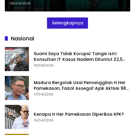
26/04/2020
Selengkapnya
Nasional
Suami Saya Tidak Korupsi: Tangis Istri
Konsultan IT Kasus Nadiem Dituntut 22,5
Tahun
19/04/2026
Madura Bergolak Usai Pemanggilan H Her
Pamekasan, Faizal Assegaf Ajak Aktivis 98
Bongkar Permainan KPK
17/04/2026
Kenapa H Her Pamekasan Diperiksa KPK?
15/04/2026