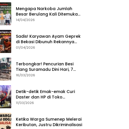
Mengapa Narkoba Jumlah
Besar Berulang Kali Ditemukan
di Wilayah Kepulauan
14/04/2026
Sumenep?
Sadis! Karyawan Ayam Geprek
di Bekasi Dibunuh Rekannya
karena Tolak Diajak Merampok
01/04/2026
Majikan
Terbongkar! Pencurian Besi
Tiang Suramadu Dini Hari, 7
ABK Ditangkap Polisi
16/03/2026
Detik-detik Emak-emak Curi
Daster dan HP di Toko
Sumenep, Aksi Terekam CCTV
11/03/2026
Ketika Warga Sumenep Melerai
Keributan, Justru Dikriminalisasi