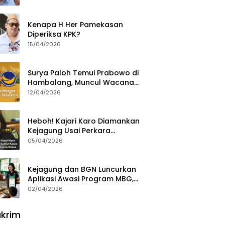
Ajak Aktivis 98 Bongkar
Permainan KPK
Kenapa H Her Pamekasan
Diperiksa KPK?
15/04/2026
Surya Paloh Temui Prabowo di
Hambalang, Muncul Wacana
Penggabungan NasDem dan
12/04/2026
Gerindra
Heboh! Kajari Karo Diamankan
Kejagung Usai Perkara
Videografer Divonis Bebas
05/04/2026
Kejagung dan BGN Luncurkan
Aplikasi Awasi Program MBG,
Begini Cara Lapornya
02/04/2026
krim