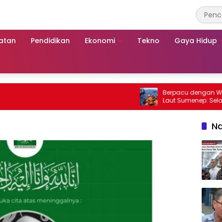
atan
Pendidikan
Ekonomi
Tekno
Gaya Hidup
Berpacu dengan Waktu, 11 
Laut Sumenep: Selamatka
Mutiara Sentosa 2
Na