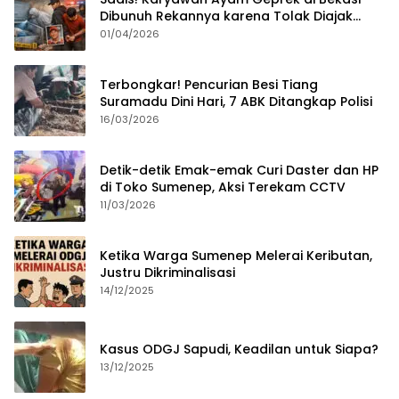
Dibunuh Rekannya karena Tolak Diajak
Merampok Majikan
01/04/2026
Terbongkar! Pencurian Besi Tiang
Suramadu Dini Hari, 7 ABK Ditangkap Polisi
16/03/2026
Detik-detik Emak-emak Curi Daster dan HP
di Toko Sumenep, Aksi Terekam CCTV
11/03/2026
Ketika Warga Sumenep Melerai Keributan,
Justru Dikriminalisasi
14/12/2025
Kasus ODGJ Sapudi, Keadilan untuk Siapa?
13/12/2025