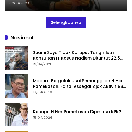
02/10/2023
Selengkapnya
Nasional
Suami Saya Tidak Korupsi: Tangis Istri
Konsultan IT Kasus Nadiem Dituntut 22,5
Tahun
19/04/2026
Madura Bergolak Usai Pemanggilan H Her
Pamekasan, Faizal Assegaf Ajak Aktivis 98
Bongkar Permainan KPK
17/04/2026
Kenapa H Her Pamekasan Diperiksa KPK?
15/04/2026