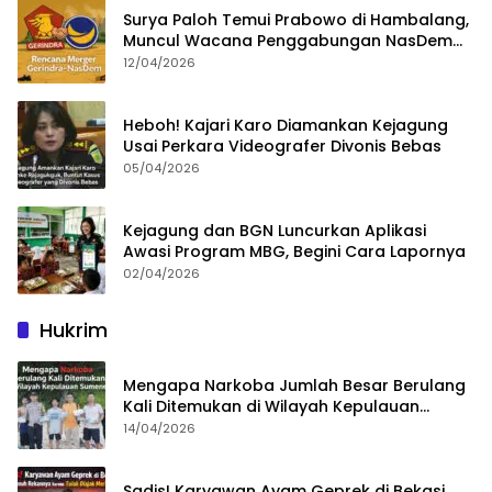
Surya Paloh Temui Prabowo di Hambalang,
Muncul Wacana Penggabungan NasDem
dan Gerindra
12/04/2026
Heboh! Kajari Karo Diamankan Kejagung
Usai Perkara Videografer Divonis Bebas
05/04/2026
Kejagung dan BGN Luncurkan Aplikasi
Awasi Program MBG, Begini Cara Lapornya
02/04/2026
Hukrim
Mengapa Narkoba Jumlah Besar Berulang
Kali Ditemukan di Wilayah Kepulauan
Sumenep?
14/04/2026
Sadis! Karyawan Ayam Geprek di Bekasi