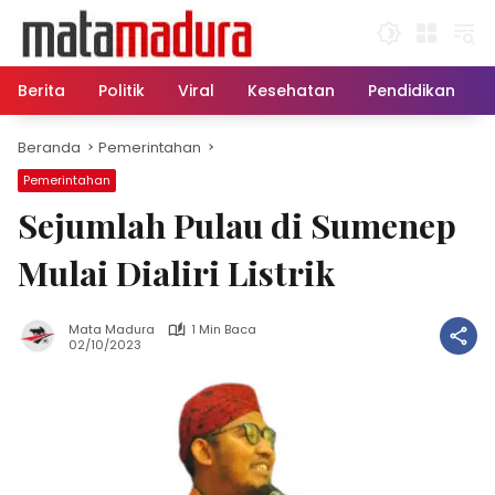
Langsung
ke
konten
Berita
Politik
Viral
Kesehatan
Pendidikan
Beranda
Pemerintahan
Pemerintahan
Sejumlah Pulau di Sumenep
Mulai Dialiri Listrik
Mata Madura
1 Min Baca
02/10/2023