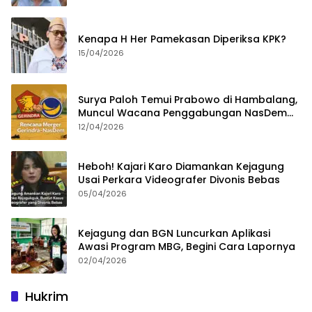
Kenapa H Her Pamekasan Diperiksa KPK?
15/04/2026
Surya Paloh Temui Prabowo di Hambalang,
Muncul Wacana Penggabungan NasDem
dan Gerindra
12/04/2026
Heboh! Kajari Karo Diamankan Kejagung
Usai Perkara Videografer Divonis Bebas
05/04/2026
Kejagung dan BGN Luncurkan Aplikasi
Awasi Program MBG, Begini Cara Lapornya
02/04/2026
Hukrim