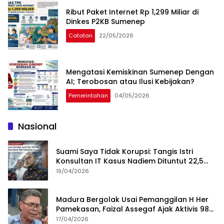
Ribut Paket Internet Rp 1,299 Miliar di
Dinkes P2KB Sumenep
Catatan
22/05/2026
Mengatasi Kemiskinan Sumenep Dengan
AI; Terobosan atau Ilusi Kebijakan?
Pemerintahan
04/05/2026
Nasional
Suami Saya Tidak Korupsi: Tangis Istri
Konsultan IT Kasus Nadiem Dituntut 22,5
Tahun
19/04/2026
Madura Bergolak Usai Pemanggilan H Her
Pamekasan, Faizal Assegaf Ajak Aktivis 98
Bongkar Permainan KPK
17/04/2026