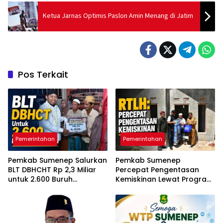
Ketua Jarnas Optimis Paslon Amin Menang di Jatim
Pos Terkait
Pemerintahan
Pemerintahan
Pemkab Sumenep Salurkan
Pemkab Sumenep
BLT DBHCHT Rp 2,3 Miliar
Percepat Pengentasan
untuk 2.600 Buruh
Kemiskinan Lewat Program
Tembakau
RTLH