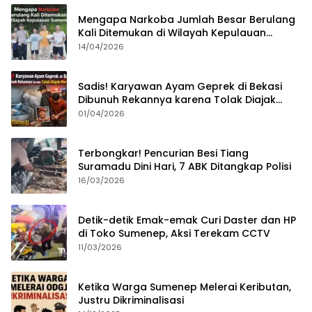
Mengapa Narkoba Jumlah Besar Berulang
Kali Ditemukan di Wilayah Kepulauan
Sumenep?
14/04/2026
Sadis! Karyawan Ayam Geprek di Bekasi
Dibunuh Rekannya karena Tolak Diajak
Merampok Majikan
01/04/2026
Terbongkar! Pencurian Besi Tiang
Suramadu Dini Hari, 7 ABK Ditangkap Polisi
16/03/2026
Detik-detik Emak-emak Curi Daster dan HP
di Toko Sumenep, Aksi Terekam CCTV
11/03/2026
Ketika Warga Sumenep Melerai Keributan,
Justru Dikriminalisasi