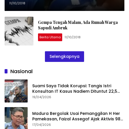
11/10/2018
Gempa Tengah Malam, Ada Rumah Warga
Sapudi Ambruk
Berita Utama
11/10/2018
Selengkapnya
Nasional
Suami Saya Tidak Korupsi: Tangis Istri
Konsultan IT Kasus Nadiem Dituntut 22,5
Tahun
19/04/2026
Madura Bergolak Usai Pemanggilan H Her
Pamekasan, Faizal Assegaf Ajak Aktivis 98
Bongkar Permainan KPK
17/04/2026