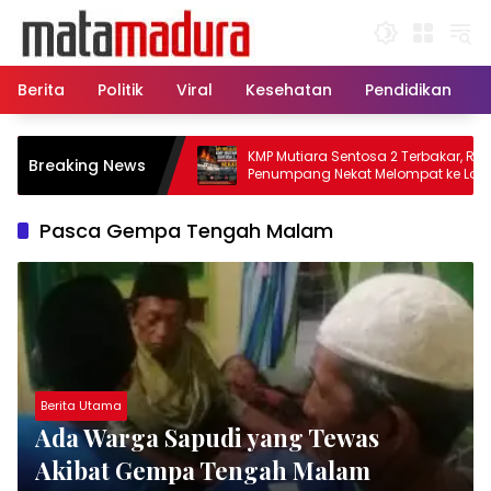
Langsung
ke
konten
Berita
Politik
Viral
Kesehatan
Pendidikan
tu, 11 Kapal Sisir
KMP Mutiara Sentosa 2 Terbakar, Ratusa
Breaking News
amatkan Korban KMP
Penumpang Nekat Melompat ke Laut
Pasca Gempa Tengah Malam
Berita Utama
Ada Warga Sapudi yang Tewas
Akibat Gempa Tengah Malam