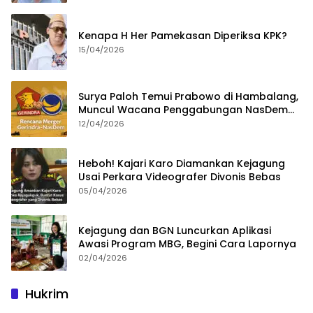
Kenapa H Her Pamekasan Diperiksa KPK?
15/04/2026
Surya Paloh Temui Prabowo di Hambalang,
Muncul Wacana Penggabungan NasDem
dan Gerindra
12/04/2026
Heboh! Kajari Karo Diamankan Kejagung
Usai Perkara Videografer Divonis Bebas
05/04/2026
Kejagung dan BGN Luncurkan Aplikasi
Awasi Program MBG, Begini Cara Lapornya
02/04/2026
Hukrim