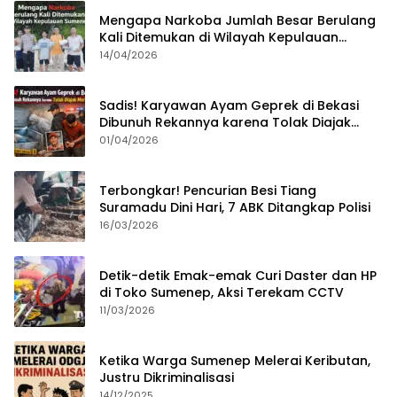
Mengapa Narkoba Jumlah Besar Berulang
Kali Ditemukan di Wilayah Kepulauan
Sumenep?
14/04/2026
Sadis! Karyawan Ayam Geprek di Bekasi
Dibunuh Rekannya karena Tolak Diajak
Merampok Majikan
01/04/2026
Terbongkar! Pencurian Besi Tiang
Suramadu Dini Hari, 7 ABK Ditangkap Polisi
16/03/2026
Detik-detik Emak-emak Curi Daster dan HP
di Toko Sumenep, Aksi Terekam CCTV
11/03/2026
Ketika Warga Sumenep Melerai Keributan,
Justru Dikriminalisasi
14/12/2025