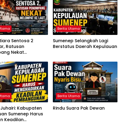
 Utama
Berita Utama
iara Sentosa 2
Sumenep Selangkah Lagi
ar, Ratusan
Berstatus Daerah Kepulauan
ang Nekat
at ke Laut
 Utama
Berita Utama
Juhairi: Kabupaten
Rindu Suara Pak Dewan
uan Sumenep Harus
n Keadilan
gunan, Bukan
r Ganti Nama