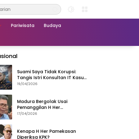
Pariwisata
Budaya
sional
Suami Saya Tidak Korupsi:
Tangis Istri Konsultan IT Kasus
Nadiem Dituntut 22,5 Tahun
19/04/2026
Madura Bergolak Usai
Pemanggilan H Her
Pamekasan, Faizal Assegaf
17/04/2026
Ajak Aktivis 98 Bongkar
Permainan KPK
Kenapa H Her Pamekasan
Diperiksa KPK?