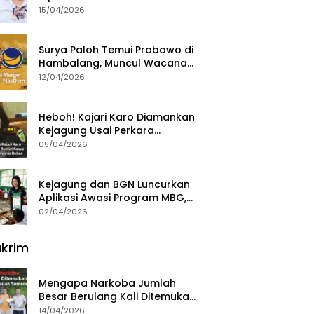
15/04/2026
Surya Paloh Temui Prabowo di
Hambalang, Muncul Wacana
Penggabungan NasDem dan
12/04/2026
Gerindra
Heboh! Kajari Karo Diamankan
Kejagung Usai Perkara
Videografer Divonis Bebas
05/04/2026
Kejagung dan BGN Luncurkan
Aplikasi Awasi Program MBG,
Begini Cara Lapornya
02/04/2026
krim
Mengapa Narkoba Jumlah
Besar Berulang Kali Ditemukan
di Wilayah Kepulauan
14/04/2026