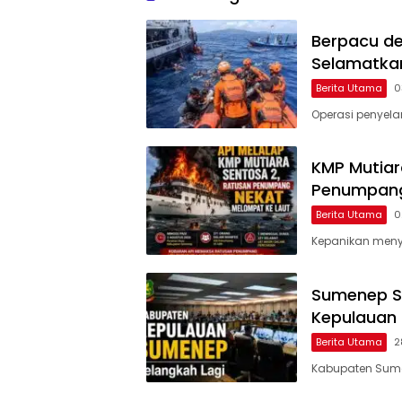
Berpacu de
Selamatkan
Berita Utama
0
Operasi penyela
KMP Mutiar
Penumpang
Berita Utama
0
Kepanikan meny
Sumenep Se
Kepulauan
Berita Utama
2
Kabupaten Sumen