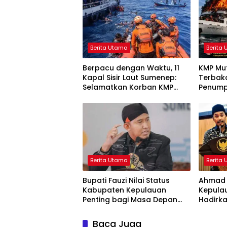
Berita Utama
Berita
Berpacu dengan Waktu, 11
KMP Mut
Kapal Sisir Laut Sumenep:
Terbak
Selamatkan Korban KMP
Penump
Mutiara Sentosa 2
Melomp
Berita Utama
Berita
Bupati Fauzi Nilai Status
Ahmad 
Kabupaten Kepulauan
Kepula
Penting bagi Masa Depan
Hadirka
Sumenep
Pemban
Sekada
Baca Juga