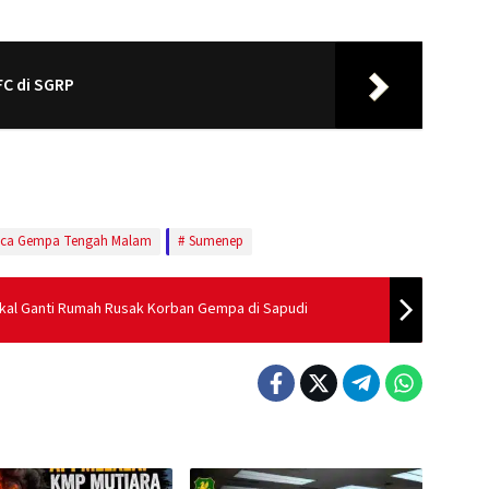
FC di SGRP
sca Gempa Tengah Malam
Sumenep
kal Ganti Rumah Rusak Korban Gempa di Sapudi