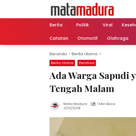
Langsung
ke
konten
Berita
Politik
Viral
Keseh
Catatan
Otomotif
Olahraga
Beranda
Berita Utama
Berita Utama
Peristiwa
Ada Warga Sapudi 
Tengah Malam
Mata Madura
1 Min Baca
11/10/2018