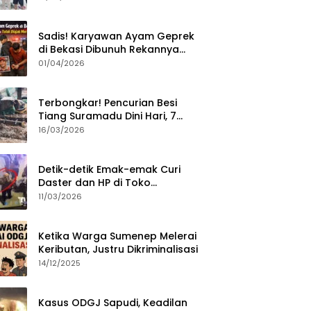
Sumenep?
Sadis! Karyawan Ayam Geprek
di Bekasi Dibunuh Rekannya
karena Tolak Diajak Merampok
01/04/2026
Majikan
Terbongkar! Pencurian Besi
Tiang Suramadu Dini Hari, 7
ABK Ditangkap Polisi
16/03/2026
Detik-detik Emak-emak Curi
Daster dan HP di Toko
Sumenep, Aksi Terekam CCTV
11/03/2026
Ketika Warga Sumenep Melerai
Keributan, Justru Dikriminalisasi
14/12/2025
Kasus ODGJ Sapudi, Keadilan