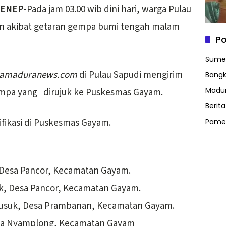
MENEP
-Pada jam 03.00 wib dini hari, warga Pulau
an akibat getaran gempa bumi tengah malam
Po
Sume
amaduranews.com
di Pulau Sapudi mengirim
Bangk
Madu
empa yang dirujuk ke Puskesmas Gayam.
Berit
ifikasi di Puskesmas Gayam.
Pame
, Desa Pancor, Kecamatan Gayam.
k, Desa Pancor, Kecamatan Gayam.
busuk, Desa Prambanan, Kecamatan Gayam.
Desa Nyamplong, Kecamatan Gayam