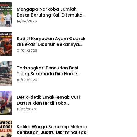
Mengapa Narkoba Jumlah
Besar Berulang Kali Ditemukan
di Wilayah Kepulauan
14/04/2026
Sumenep?
Sadis! Karyawan Ayam Geprek
di Bekasi Dibunuh Rekannya
karena Tolak Diajak Merampok
01/04/2026
Majikan
Terbongkar! Pencurian Besi
Tiang Suramadu Dini Hari, 7
ABK Ditangkap Polisi
16/03/2026
Detik-detik Emak-emak Curi
Daster dan HP di Toko
Sumenep, Aksi Terekam CCTV
11/03/2026
Ketika Warga Sumenep Melerai
Keributan, Justru Dikriminalisasi