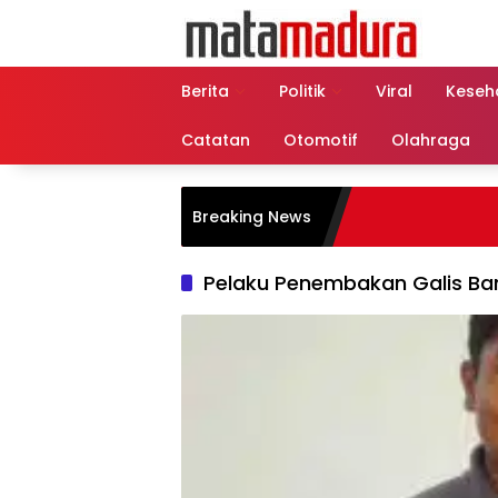
Langsung
ke
konten
Berita
Politik
Viral
Keseh
Catatan
Otomotif
Olahraga
Breaking News
Pelaku Penembakan Galis Ba