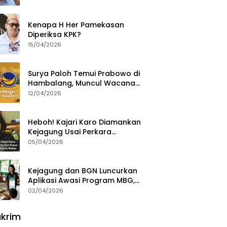
Ajak Aktivis 98 Bongkar
Permainan KPK
Kenapa H Her Pamekasan
Diperiksa KPK?
15/04/2026
Surya Paloh Temui Prabowo di
Hambalang, Muncul Wacana
Penggabungan NasDem dan
12/04/2026
Gerindra
Heboh! Kajari Karo Diamankan
Kejagung Usai Perkara
Videografer Divonis Bebas
05/04/2026
Kejagung dan BGN Luncurkan
Aplikasi Awasi Program MBG,
Begini Cara Lapornya
02/04/2026
krim