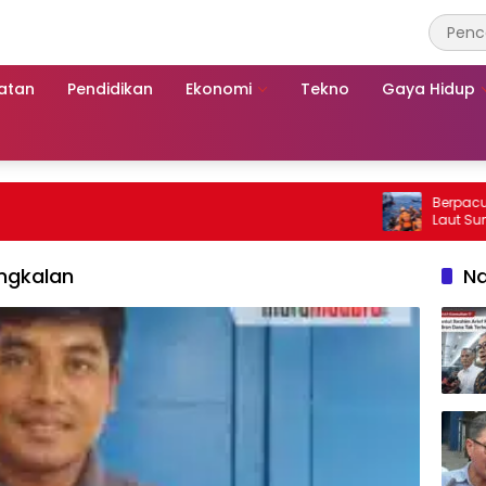
atan
Pendidikan
Ekonomi
Tekno
Gaya Hidup
Berpacu dengan
Laut Sumenep:
Mutiara Sentos
ngkalan
Na