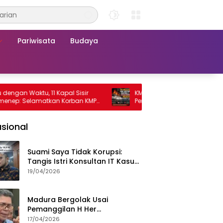
Pariwisata
Budaya
 Waktu, 11 Kapal Sisir
KMP Mutiara Sentosa 2 Terbakar, Ra
 Selamatkan Korban KMP
Penumpang Nekat Melompat ke Lau
a 2
sional
Suami Saya Tidak Korupsi:
Tangis Istri Konsultan IT Kasus
Nadiem Dituntut 22,5 Tahun
19/04/2026
Madura Bergolak Usai
Pemanggilan H Her
Pamekasan, Faizal Assegaf
17/04/2026