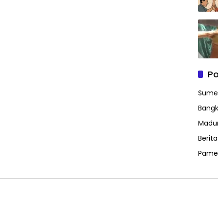
Po
Sume
Bangk
Madu
Berit
Pame