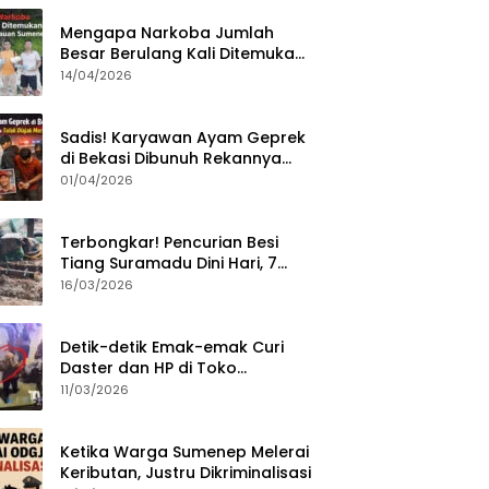
Mengapa Narkoba Jumlah
Besar Berulang Kali Ditemukan
di Wilayah Kepulauan
14/04/2026
Sumenep?
Sadis! Karyawan Ayam Geprek
di Bekasi Dibunuh Rekannya
karena Tolak Diajak Merampok
01/04/2026
Majikan
Terbongkar! Pencurian Besi
Tiang Suramadu Dini Hari, 7
ABK Ditangkap Polisi
16/03/2026
Detik-detik Emak-emak Curi
Daster dan HP di Toko
Sumenep, Aksi Terekam CCTV
11/03/2026
Ketika Warga Sumenep Melerai
Keributan, Justru Dikriminalisasi