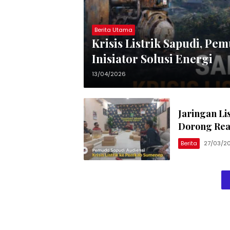
Berita Utama
Krisis Listrik Sapudi, Pe
Inisiator Solusi Energi
13/04/2026
Jaringan Li
Dorong Real
Berita
27/03/2