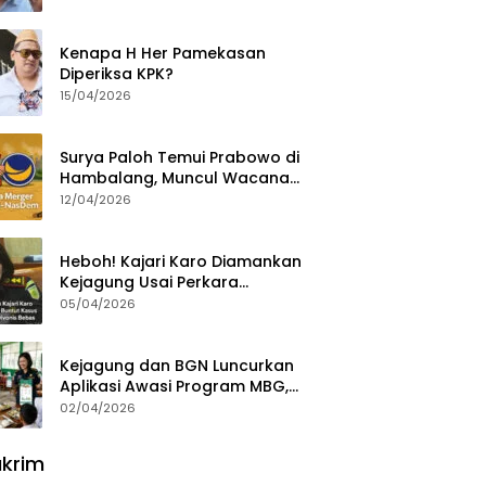
Ajak Aktivis 98 Bongkar
Permainan KPK
Kenapa H Her Pamekasan
Diperiksa KPK?
15/04/2026
Surya Paloh Temui Prabowo di
Hambalang, Muncul Wacana
Penggabungan NasDem dan
12/04/2026
Gerindra
Heboh! Kajari Karo Diamankan
Kejagung Usai Perkara
Videografer Divonis Bebas
05/04/2026
Kejagung dan BGN Luncurkan
Aplikasi Awasi Program MBG,
Begini Cara Lapornya
02/04/2026
krim