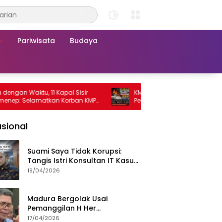
Pariwisata
Budaya
Waktu, 11 Kapal Sisir
KMP Mutiara Sentosa 2 Terbakar, Ra
Selamatkan Korban KMP
Penumpang Nekat Melompat ke Laut
a 2
sional
Suami Saya Tidak Korupsi:
Tangis Istri Konsultan IT Kasus
Nadiem Dituntut 22,5 Tahun
19/04/2026
Madura Bergolak Usai
Pemanggilan H Her
Pamekasan, Faizal Assegaf
17/04/2026