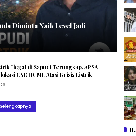
muda Diminta Naik Level Jadi
strik Ilegal di Sapudi Terungkap, APSA
okasi CSR HCML Atasi Krisis Listrik
026
Selengkapnya
Hu