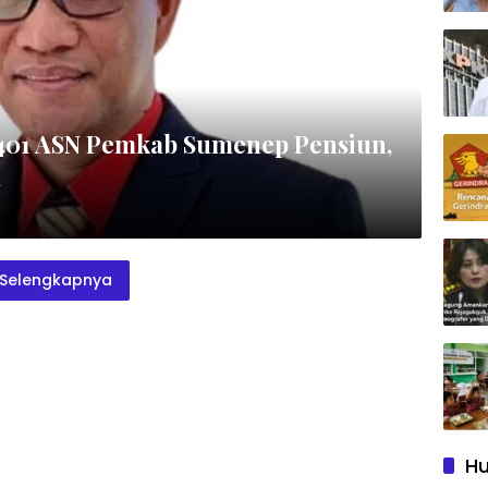
 401 ASN Pemkab Sumenep Pensiun,
a
Selengkapnya
Hu