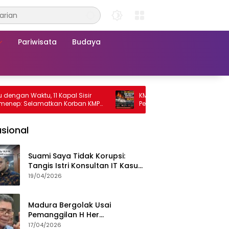
Pariwisata
Budaya
n Waktu, 11 Kapal Sisir
KMP Mutiara Sentosa 2 Terbakar, R
: Selamatkan Korban KMP
Penumpang Nekat Melompat ke La
sa 2
sional
Suami Saya Tidak Korupsi:
Tangis Istri Konsultan IT Kasus
Nadiem Dituntut 22,5 Tahun
19/04/2026
Madura Bergolak Usai
Pemanggilan H Her
Pamekasan, Faizal Assegaf
17/04/2026