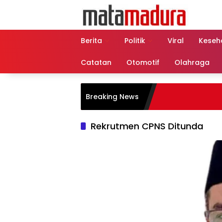
Langsung
ke
konten
Berita
Politik
Viral
Keseh
Catatan
Otomotif
Olahraga
Breaking News
Rekrutmen CPNS Ditunda