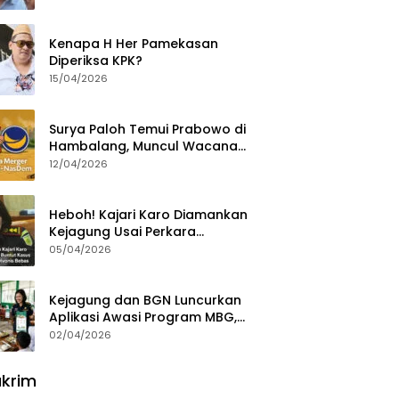
Ajak Aktivis 98 Bongkar
Permainan KPK
Kenapa H Her Pamekasan
Diperiksa KPK?
15/04/2026
Surya Paloh Temui Prabowo di
Hambalang, Muncul Wacana
Penggabungan NasDem dan
12/04/2026
Gerindra
Heboh! Kajari Karo Diamankan
Kejagung Usai Perkara
Videografer Divonis Bebas
05/04/2026
Kejagung dan BGN Luncurkan
Aplikasi Awasi Program MBG,
Begini Cara Lapornya
02/04/2026
krim