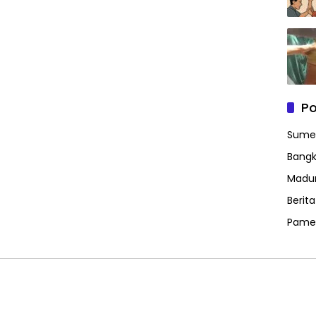
Po
Sume
Bangk
Madu
Berit
Pame