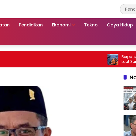
atan
Pendidikan
Ekonomi
Tekno
Gaya Hidup
Berpacu denga
Laut Sumenep
Mutiara Sento
Na