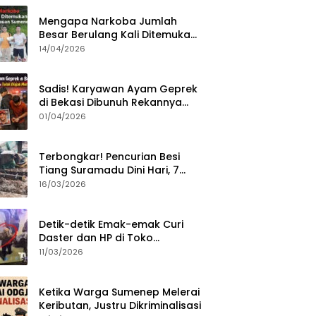
Mengapa Narkoba Jumlah
Besar Berulang Kali Ditemukan
di Wilayah Kepulauan
14/04/2026
Sumenep?
Sadis! Karyawan Ayam Geprek
di Bekasi Dibunuh Rekannya
karena Tolak Diajak Merampok
01/04/2026
Majikan
Terbongkar! Pencurian Besi
Tiang Suramadu Dini Hari, 7
ABK Ditangkap Polisi
16/03/2026
Detik-detik Emak-emak Curi
Daster dan HP di Toko
Sumenep, Aksi Terekam CCTV
11/03/2026
Ketika Warga Sumenep Melerai
Keributan, Justru Dikriminalisasi