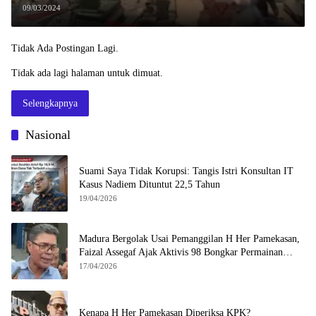
09/03/2024
Tidak Ada Postingan Lagi.
Tidak ada lagi halaman untuk dimuat.
Selengkapnya
Nasional
Suami Saya Tidak Korupsi: Tangis Istri Konsultan IT
Kasus Nadiem Dituntut 22,5 Tahun
19/04/2026
Madura Bergolak Usai Pemanggilan H Her Pamekasan,
Faizal Assegaf Ajak Aktivis 98 Bongkar Permainan
KPK
17/04/2026
Kenapa H Her Pamekasan Diperiksa KPK?