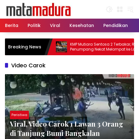
Langsung
ke
konten
Berita
Politik
Viral
Kesehatan
Pendidikan
u, 11 Kapal Sisir
KMP Mutiara Sentosa 2 Terbakar, Ratusan
Breaking News
matkan Korban KMP
Penumpang Nekat Melompat ke Laut
Video Carok
Peristiwa
Viral, Video Carok 1 Lawan 3 Orang
di Tanjung Bumi Bangkalan