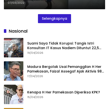
07/03/2022
Selengkapnya
Nasional
Suami Saya Tidak Korupsi: Tangis Istri
Konsultan IT Kasus Nadiem Dituntut 22,5
Tahun
19/04/2026
Madura Bergolak Usai Pemanggilan H Her
Pamekasan, Faizal Assegaf Ajak Aktivis 98
Bongkar Permainan KPK
17/04/2026
Kenapa H Her Pamekasan Diperiksa KPK?
15/04/2026