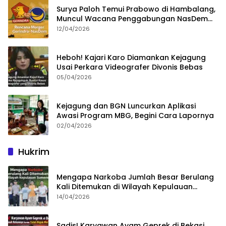
Surya Paloh Temui Prabowo di Hambalang,
Muncul Wacana Penggabungan NasDem
dan Gerindra
12/04/2026
Heboh! Kajari Karo Diamankan Kejagung
Usai Perkara Videografer Divonis Bebas
05/04/2026
Kejagung dan BGN Luncurkan Aplikasi
Awasi Program MBG, Begini Cara Lapornya
02/04/2026
Hukrim
Mengapa Narkoba Jumlah Besar Berulang
Kali Ditemukan di Wilayah Kepulauan
Sumenep?
14/04/2026
Sadis! Karyawan Ayam Geprek di Bekasi