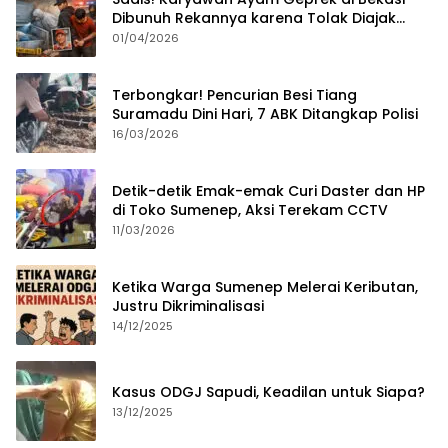
Dibunuh Rekannya karena Tolak Diajak
Merampok Majikan
01/04/2026
Terbongkar! Pencurian Besi Tiang
Suramadu Dini Hari, 7 ABK Ditangkap Polisi
16/03/2026
Detik-detik Emak-emak Curi Daster dan HP
di Toko Sumenep, Aksi Terekam CCTV
11/03/2026
Ketika Warga Sumenep Melerai Keributan,
Justru Dikriminalisasi
14/12/2025
Kasus ODGJ Sapudi, Keadilan untuk Siapa?
13/12/2025