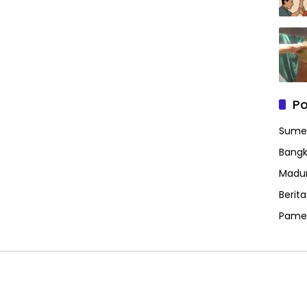
Po
Sume
Bangk
Madu
Berit
Pame