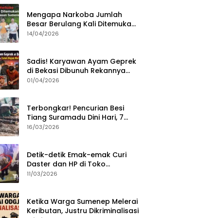
Mengapa Narkoba Jumlah
Besar Berulang Kali Ditemukan
di Wilayah Kepulauan
14/04/2026
Sumenep?
Sadis! Karyawan Ayam Geprek
di Bekasi Dibunuh Rekannya
karena Tolak Diajak Merampok
01/04/2026
Majikan
Terbongkar! Pencurian Besi
Tiang Suramadu Dini Hari, 7
ABK Ditangkap Polisi
16/03/2026
Detik-detik Emak-emak Curi
Daster dan HP di Toko
Sumenep, Aksi Terekam CCTV
11/03/2026
Ketika Warga Sumenep Melerai
Keributan, Justru Dikriminalisasi