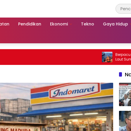
atan
Pendidikan
Ekonomi
Tekno
Gaya Hidup
Berpacu dengan W
Laut Sumenep: 
Mutiara Sentosa
Na