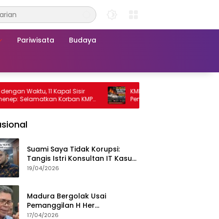
Pariwisata
Budaya
aktu, 11 Kapal Sisir
KMP Mutiara Sentosa 2 Terbakar, Rat
Selamatkan Korban KMP
Penumpang Nekat Melompat ke Laut
 2
sional
Suami Saya Tidak Korupsi:
Tangis Istri Konsultan IT Kasus
Nadiem Dituntut 22,5 Tahun
19/04/2026
Madura Bergolak Usai
Pemanggilan H Her
Pamekasan, Faizal Assegaf
17/04/2026