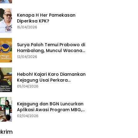
Ajak Aktivis 98 Bongkar
Permainan KPK
Kenapa H Her Pamekasan
Diperiksa KPK?
15/04/2026
Surya Paloh Temui Prabowo di
Hambalang, Muncul Wacana
Penggabungan NasDem dan
12/04/2026
Gerindra
Heboh! Kajari Karo Diamankan
Kejagung Usai Perkara
Videografer Divonis Bebas
05/04/2026
Kejagung dan BGN Luncurkan
Aplikasi Awasi Program MBG,
Begini Cara Lapornya
02/04/2026
krim