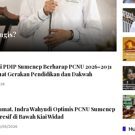
ngis?
si PDIP Sumenep Berharap PCNU 2026–2031
uat Gerakan Pendidikan dan Dakwah
026
lamat, Indra Wahyudi Optimis PCNU Sumenep
esif di Bawah Kiai Widad
6/05/2026
Hu