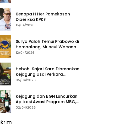
Ajak Aktivis 98 Bongkar
Permainan KPK
Kenapa H Her Pamekasan
Diperiksa KPK?
15/04/2026
Surya Paloh Temui Prabowo di
Hambalang, Muncul Wacana
Penggabungan NasDem dan
12/04/2026
Gerindra
Heboh! Kajari Karo Diamankan
Kejagung Usai Perkara
Videografer Divonis Bebas
05/04/2026
Kejagung dan BGN Luncurkan
Aplikasi Awasi Program MBG,
Begini Cara Lapornya
02/04/2026
krim