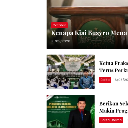
Catatan
Kenapa Kiai Busyro Mena
16/05/2026
Ketua Frak
Terus Perk
Berita
16/05/2
Berikan Se
Makin Progr
Berita Utama
1