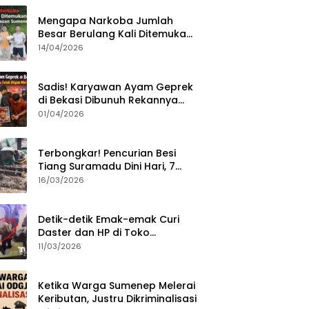
Mengapa Narkoba Jumlah
Besar Berulang Kali Ditemukan
di Wilayah Kepulauan
14/04/2026
Sumenep?
Sadis! Karyawan Ayam Geprek
di Bekasi Dibunuh Rekannya
karena Tolak Diajak Merampok
01/04/2026
Majikan
Terbongkar! Pencurian Besi
Tiang Suramadu Dini Hari, 7
ABK Ditangkap Polisi
16/03/2026
Detik-detik Emak-emak Curi
Daster dan HP di Toko
Sumenep, Aksi Terekam CCTV
11/03/2026
Ketika Warga Sumenep Melerai
Keributan, Justru Dikriminalisasi