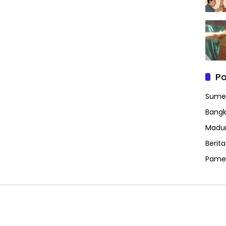
Po
Sume
Bangk
Madu
Berit
Pame