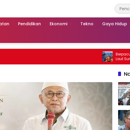
atan
Pendidikan
Ekonomi
Tekno
Gaya Hidup
Berpacu dengan 
Laut Sumenep: 
Mutiara Sentos
Na