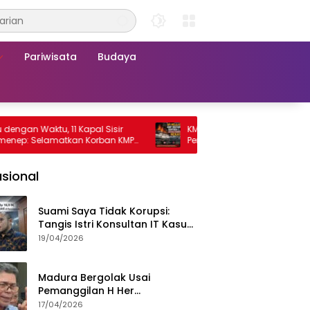
Pariwisata
Budaya
Waktu, 11 Kapal Sisir
KMP Mutiara Sentosa 2 Terbakar, Ra
Selamatkan Korban KMP
Penumpang Nekat Melompat ke Laut
a 2
sional
Suami Saya Tidak Korupsi:
Tangis Istri Konsultan IT Kasus
Nadiem Dituntut 22,5 Tahun
19/04/2026
Madura Bergolak Usai
Pemanggilan H Her
Pamekasan, Faizal Assegaf
17/04/2026