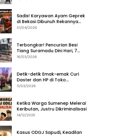
Sumenep?
Sadis! Karyawan Ayam Geprek
di Bekasi Dibunuh Rekannya
karena Tolak Diajak Merampok
01/04/2026
Majikan
Terbongkar! Pencurian Besi
Tiang Suramadu Dini Hari, 7
ABK Ditangkap Polisi
16/03/2026
Detik-detik Emak-emak Curi
Daster dan HP di Toko
Sumenep, Aksi Terekam CCTV
11/03/2026
Ketika Warga Sumenep Melerai
Keributan, Justru Dikriminalisasi
14/12/2025
Kasus ODGJ Sapudi, Keadilan