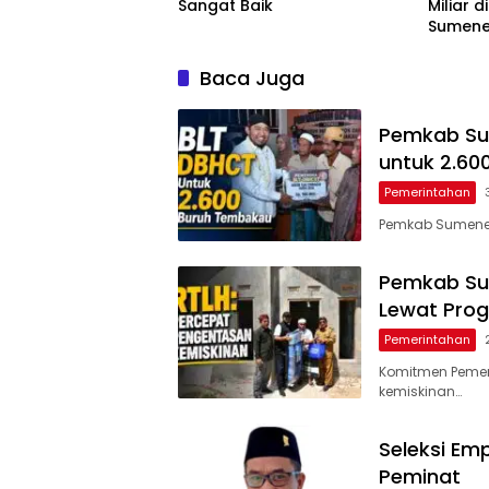
Sangat Baik
Miliar d
Sumen
Baca Juga
Pemkab Sum
untuk 2.60
Pemerintahan
Pemkab Sumenep
Pemkab Su
Lewat Pro
Pemerintahan
Komitmen Peme
kemiskinan…
Seleksi Em
Peminat