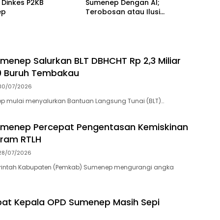
i Dinkes P2KB
Sumenep Dengan AI;
ep
Terobosan atau Ilusi
Kebijakan?
enep Salurkan BLT DBHCHT Rp 2,3 Miliar
0 Buruh Tembakau
30/07/2026
 mulai menyalurkan Bantuan Langsung Tunai (BLT)…
menep Percepat Pengentasan Kemiskinan
gram RTLH
28/07/2026
rintah Kabupaten (Pemkab) Sumenep mengurangi angka
pat Kepala OPD Sumenep Masih Sepi