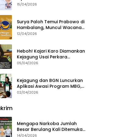
15/04/2026
Surya Paloh Temui Prabowo di
Hambalang, Muncul Wacana
Penggabungan NasDem dan
12/04/2026
Gerindra
Heboh! Kajari Karo Diamankan
Kejagung Usai Perkara
Videografer Divonis Bebas
05/04/2026
Kejagung dan BGN Luncurkan
Aplikasi Awasi Program MBG,
Begini Cara Lapornya
02/04/2026
krim
Mengapa Narkoba Jumlah
Besar Berulang Kali Ditemukan
di Wilayah Kepulauan
14/04/2026