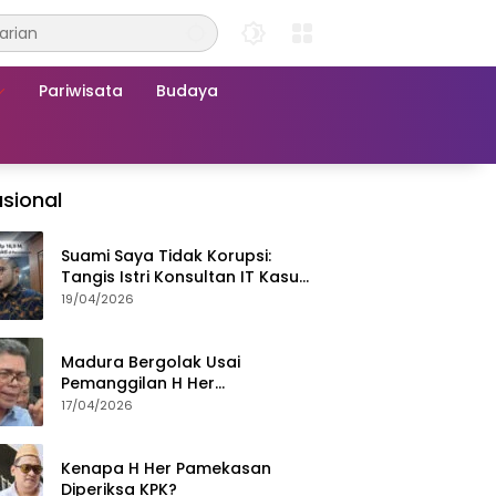
Pariwisata
Budaya
sional
Suami Saya Tidak Korupsi:
Tangis Istri Konsultan IT Kasus
Nadiem Dituntut 22,5 Tahun
19/04/2026
Madura Bergolak Usai
Pemanggilan H Her
Pamekasan, Faizal Assegaf
17/04/2026
Ajak Aktivis 98 Bongkar
Permainan KPK
Kenapa H Her Pamekasan
Diperiksa KPK?