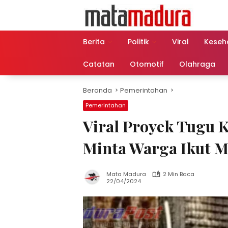
Langsung
ke
konten
Berita
Politik
Viral
Keseh
Catatan
Otomotif
Olahraga
Beranda
Pemerintahan
Pemerintahan
Viral Proyek Tugu 
Minta Warga Ikut 
Mata Madura
2 Min Baca
22/04/2024