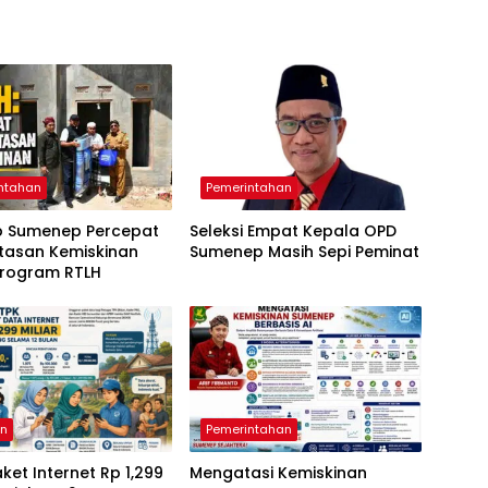
ntahan
Pemerintahan
 Sumenep Percepat
Seleksi Empat Kepala OPD
tasan Kemiskinan
Sumenep Masih Sepi Peminat
Program RTLH
an
Pemerintahan
aket Internet Rp 1,299
Mengatasi Kemiskinan