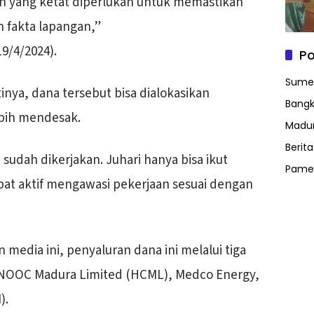
 yang ketat diperlukan untuk memastikan
 fakta lapangan,”
9/4/2024).
Po
Sume
inya, dana tersebut bisa dialokasikan
Bangk
ebih mendesak.
Madu
Berit
n sudah dikerjakan. Juhari hanya bisa ikut
Pame
ibat aktif mengawasi pekerjaan sesuai dengan
media ini, penyaluran dana ini melalui tiga
CNOOC Madura Limited (HCML), Medco Energy,
).