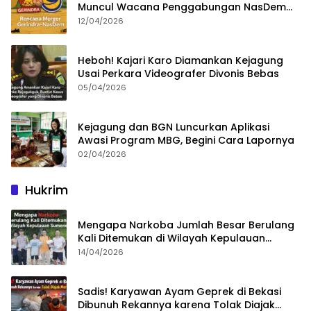
Muncul Wacana Penggabungan NasDem
dan Gerindra
12/04/2026
Heboh! Kajari Karo Diamankan Kejagung
Usai Perkara Videografer Divonis Bebas
05/04/2026
Kejagung dan BGN Luncurkan Aplikasi
Awasi Program MBG, Begini Cara Lapornya
02/04/2026
Hukrim
Mengapa Narkoba Jumlah Besar Berulang
Kali Ditemukan di Wilayah Kepulauan
Sumenep?
14/04/2026
Sadis! Karyawan Ayam Geprek di Bekasi
Dibunuh Rekannya karena Tolak Diajak