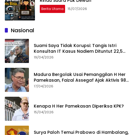
Rindu Suara Pak Dewan
Berita Utama
15/07/2026
Nasional
Suami Saya Tidak Korupsi: Tangis Istri
Konsultan IT Kasus Nadiem Dituntut 22,5
Tahun
19/04/2026
Madura Bergolak Usai Pemanggilan H Her
Pamekasan, Faizal Assegaf Ajak Aktivis 98
Bongkar Permainan KPK
17/04/2026
Kenapa H Her Pamekasan Diperiksa KPK?
15/04/2026
Surya Paloh Temui Prabowo di Hambalang,