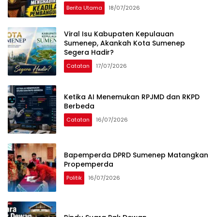
Nama
Berita Utama
18/07/2026
Viral Isu Kabupaten Kepulauan
Sumenep, Akankah Kota Sumenep
Segera Hadir?
Catatan
17/07/2026
Ketika AI Menemukan RPJMD dan RKPD
Berbeda
Catatan
16/07/2026
Bapemperda DPRD Sumenep Matangkan
Propemperda
Politik
16/07/2026