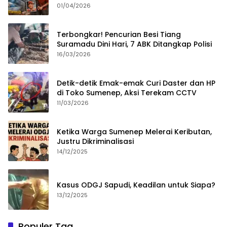
Merampok Majikan
01/04/2026
Terbongkar! Pencurian Besi Tiang
Suramadu Dini Hari, 7 ABK Ditangkap Polisi
16/03/2026
Detik-detik Emak-emak Curi Daster dan HP
di Toko Sumenep, Aksi Terekam CCTV
11/03/2026
Ketika Warga Sumenep Melerai Keributan,
Justru Dikriminalisasi
14/12/2025
Kasus ODGJ Sapudi, Keadilan untuk Siapa?
13/12/2025
Populer Tag