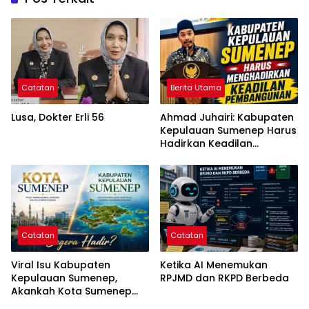
Catatan
Berita Utama
Lusa, Dokter Erli 56
Ahmad Juhairi: Kabupaten
Kepulauan Sumenep Harus
Hadirkan Keadilan
Pembangunan, Bukan
Sekadar Ganti Nama
Catatan
Catatan
Viral Isu Kabupaten
Ketika AI Menemukan
Kepulauan Sumenep,
RPJMD dan RKPD Berbeda
Akankah Kota Sumenep
Segera Hadir?