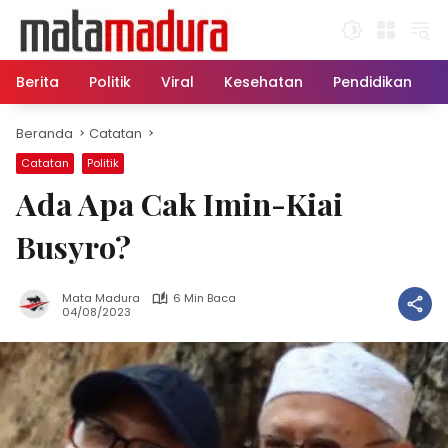
Langsung
ke
konten
Berita
Politik
Viral
Kesehatan
Pendidikan
Beranda
Catatan
Catatan
Politik
Ada Apa Cak Imin-Kiai
Busyro?
Mata Madura
6 Min Baca
04/08/2023