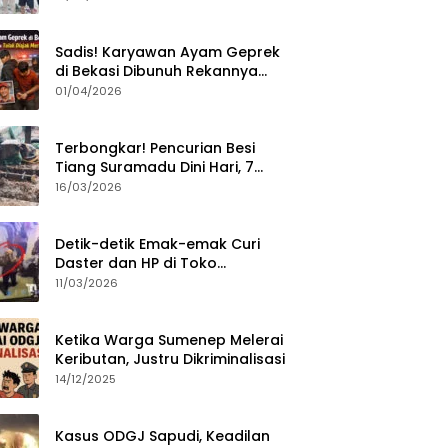
Sumenep?
Sadis! Karyawan Ayam Geprek
di Bekasi Dibunuh Rekannya
karena Tolak Diajak Merampok
01/04/2026
Majikan
Terbongkar! Pencurian Besi
Tiang Suramadu Dini Hari, 7
ABK Ditangkap Polisi
16/03/2026
Detik-detik Emak-emak Curi
Daster dan HP di Toko
Sumenep, Aksi Terekam CCTV
11/03/2026
Ketika Warga Sumenep Melerai
Keributan, Justru Dikriminalisasi
14/12/2025
Kasus ODGJ Sapudi, Keadilan