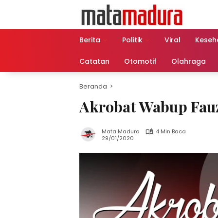
Langsung
ke
konten
Berita
Politik
Viral
Keseh
Catatan
Otomotif
Olahraga
Beranda
Akrobat Wabup Fau
Mata Madura
4 Min Baca
29/01/2020