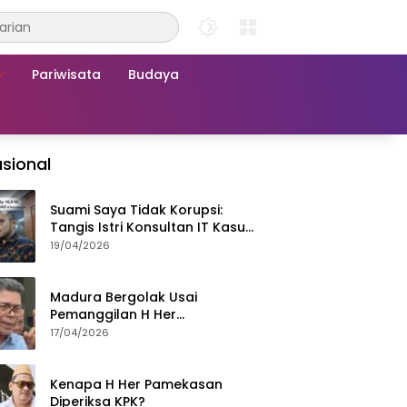
Pariwisata
Budaya
sional
Suami Saya Tidak Korupsi:
Tangis Istri Konsultan IT Kasus
Nadiem Dituntut 22,5 Tahun
19/04/2026
Madura Bergolak Usai
Pemanggilan H Her
Pamekasan, Faizal Assegaf
17/04/2026
Ajak Aktivis 98 Bongkar
Permainan KPK
Kenapa H Her Pamekasan
Diperiksa KPK?