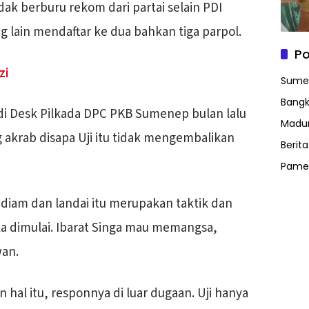
idak berburu rekom dari partai selain PDI
g lain mendaftar ke dua bahkan tiga parpol.
Po
zi
Sume
Bangk
di Desk Pilkada DPC PKB Sumenep bulan lalu
Madu
g akrab disapa Uji itu tidak mengembalikan
Berit
Pame
diam dan landai itu merupakan taktik dan
a dimulai. Ibarat Singa mau memangsa,
wan.
n hal itu, responnya di luar dugaan. Uji hanya