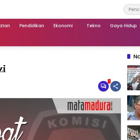
atan
Pendidikan
Ekonomi
Tekno
Gaya Hidup
Na
zi
1