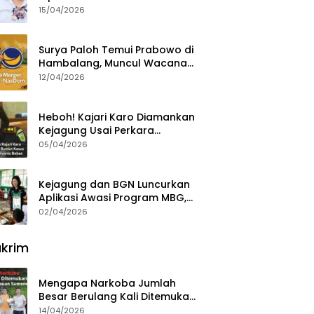
15/04/2026
Surya Paloh Temui Prabowo di
Hambalang, Muncul Wacana
Penggabungan NasDem dan
12/04/2026
Gerindra
Heboh! Kajari Karo Diamankan
Kejagung Usai Perkara
Videografer Divonis Bebas
05/04/2026
Kejagung dan BGN Luncurkan
Aplikasi Awasi Program MBG,
Begini Cara Lapornya
02/04/2026
krim
Mengapa Narkoba Jumlah
Besar Berulang Kali Ditemukan
di Wilayah Kepulauan
14/04/2026