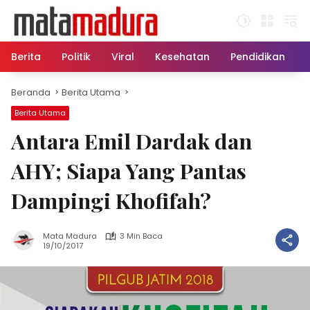
Langsung
ke
konten
Berita
Politik
Viral
Kesehatan
Pendidikan
Beranda
Berita Utama
Berita Utama
Antara Emil Dardak dan
AHY; Siapa Yang Pantas
Dampingi Khofifah?
Mata Madura
3 Min Baca
19/10/2017