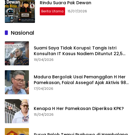
Rindu Suara Pak Dewan
Berita Utama
15/07/2026
Nasional
Suami Saya Tidak Korupsi: Tangis Istri
Konsultan IT Kasus Nadiem Dituntut 22,5
Tahun
19/04/2026
Madura Bergolak Usai Pemanggilan H Her
Pamekasan, Faizal Assegaf Ajak Aktivis 98
Bongkar Permainan KPK
17/04/2026
Kenapa H Her Pamekasan Diperiksa KPK?
15/04/2026
Surya Paloh Temui Prabowo di Hambalang,