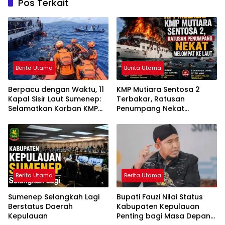
Pos Terkait
Berita Utama
Berita Utama
Berpacu dengan Waktu, 11
KMP Mutiara Sentosa 2
Kapal Sisir Laut Sumenep:
Terbakar, Ratusan
Selamatkan Korban KMP
Penumpang Nekat
Mutiara Sentosa 2
Melompat ke Laut
Berita Utama
Berita Utama
Sumenep Selangkah Lagi
Bupati Fauzi Nilai Status
Berstatus Daerah
Kabupaten Kepulauan
Kepulauan
Penting bagi Masa Depan