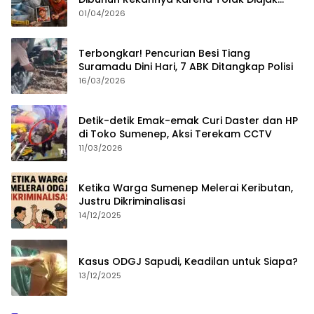
Merampok Majikan
01/04/2026
Terbongkar! Pencurian Besi Tiang
Suramadu Dini Hari, 7 ABK Ditangkap Polisi
16/03/2026
Detik-detik Emak-emak Curi Daster dan HP
di Toko Sumenep, Aksi Terekam CCTV
11/03/2026
Ketika Warga Sumenep Melerai Keributan,
Justru Dikriminalisasi
14/12/2025
Kasus ODGJ Sapudi, Keadilan untuk Siapa?
13/12/2025