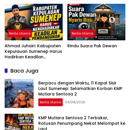
Sumenep
Berita Utama
Berita Utama
Ahmad Juhairi: Kabupaten
Rindu Suara Pak Dewan
Kepulauan Sumenep Harus
Hadirkan Keadilan
Pembangunan, Bukan
Sekadar Ganti Nama
Baca Juga
Berpacu dengan Waktu, 11 Kapal Sisir
Laut Sumenep: Selamatkan Korban KMP
Mutiara Sentosa 2
Berita Utama
03/08/2026
KMP Mutiara Sentosa 2 Terbakar,
Ratusan Penumpang Nekat Melompat ke
Laut