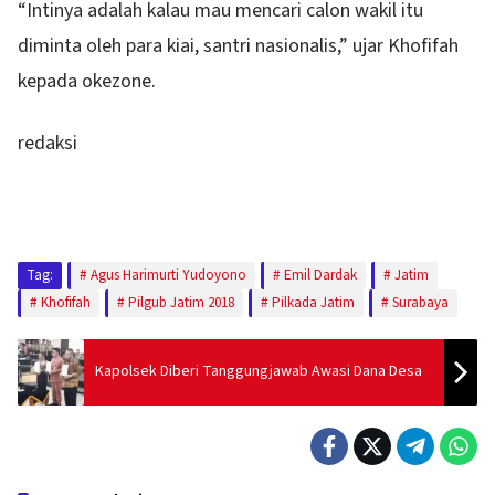
“Intinya adalah kalau mau mencari calon wakil itu
diminta oleh para kiai, santri nasionalis,” ujar Khofifah
kepada okezone.
redaksi
Tag:
Agus Harimurti Yudoyono
Emil Dardak
Jatim
Khofifah
Pilgub Jatim 2018
Pilkada Jatim
Surabaya
Kapolsek Diberi Tanggungjawab Awasi Dana Desa