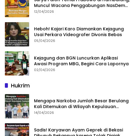
Muncul Wacana Penggabungan NasDem
dan Gerindra
12/04/2026
Heboh! Kajari Karo Diamankan Kejagung
Usai Perkara Videografer Divonis Bebas
05/04/2026
Kejagung dan BGN Luncurkan Aplikasi
Awasi Program MBG, Begini Cara Lapornya
02/04/2026
Hukrim
Mengapa Narkoba Jumlah Besar Berulang
Kali Ditemukan di Wilayah Kepulauan
Sumenep?
14/04/2026
Sadis! Karyawan Ayam Geprek di Bekasi
Dibunuh Rekannya karena Tolak Diajak