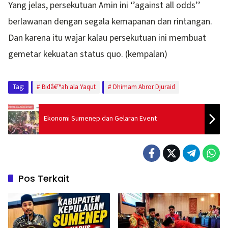
Yang jelas, persekutuan Amin ini ‘’against all odds’’
berlawanan dengan segala kemapanan dan rintangan.
Dan karena itu wajar kalau persekutuan ini membuat
gemetar kekuatan status quo. (kempalan)
Tag:
Bidâ€™ah ala Yaqut
Dhimam Abror Djuraid
Ekonomi Sumenep dan Gelaran Event
Pos Terkait