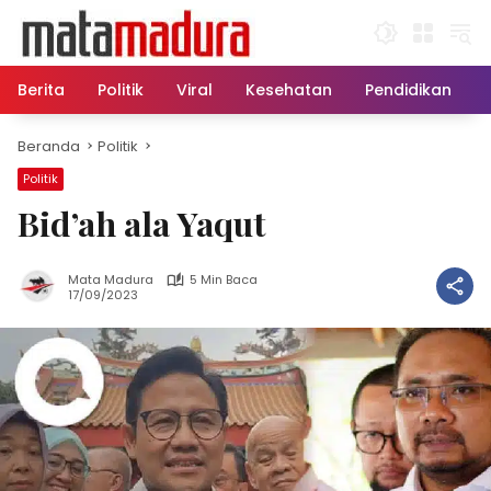
Langsung
ke
konten
Berita
Politik
Viral
Kesehatan
Pendidikan
Beranda
Politik
Politik
Bid’ah ala Yaqut
Mata Madura
5 Min Baca
17/09/2023