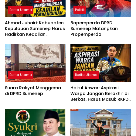
Berita Utama
Politik
Ahmad Juhairi: Kabupaten
Bapemperda DPRD
Kepulauan Sumenep Harus
Sumenep Matangkan
Hadirkan Keadilan
Propemperda
Pembangunan, Bukan
Sekadar Ganti Nama
Berita Utama
Berita Utama
Suara Rakyat Menggema
Hairul Anwar: Aspirasi
di DPRD Sumenep
Warga Jangan Berakhir di
Berkas, Harus Masuk RKPD
dan APBD