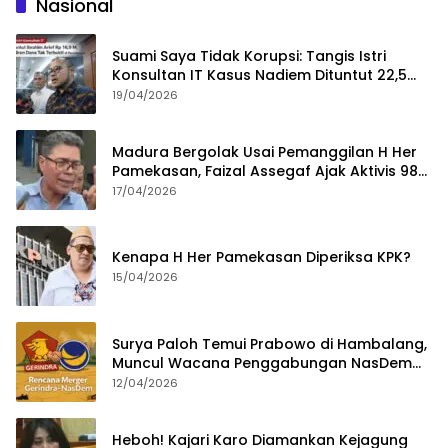
Nasional
Suami Saya Tidak Korupsi: Tangis Istri
Konsultan IT Kasus Nadiem Dituntut 22,5
Tahun
19/04/2026
Madura Bergolak Usai Pemanggilan H Her
Pamekasan, Faizal Assegaf Ajak Aktivis 98
Bongkar Permainan KPK
17/04/2026
Kenapa H Her Pamekasan Diperiksa KPK?
15/04/2026
Surya Paloh Temui Prabowo di Hambalang,
Muncul Wacana Penggabungan NasDem
dan Gerindra
12/04/2026
Heboh! Kajari Karo Diamankan Kejagung