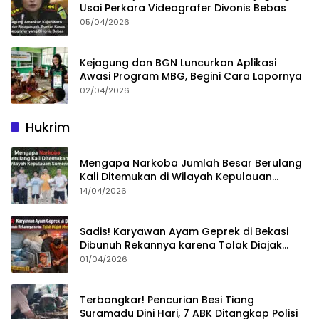
Usai Perkara Videografer Divonis Bebas
05/04/2026
Kejagung dan BGN Luncurkan Aplikasi
Awasi Program MBG, Begini Cara Lapornya
02/04/2026
Hukrim
Mengapa Narkoba Jumlah Besar Berulang
Kali Ditemukan di Wilayah Kepulauan
Sumenep?
14/04/2026
Sadis! Karyawan Ayam Geprek di Bekasi
Dibunuh Rekannya karena Tolak Diajak
Merampok Majikan
01/04/2026
Terbongkar! Pencurian Besi Tiang
Suramadu Dini Hari, 7 ABK Ditangkap Polisi