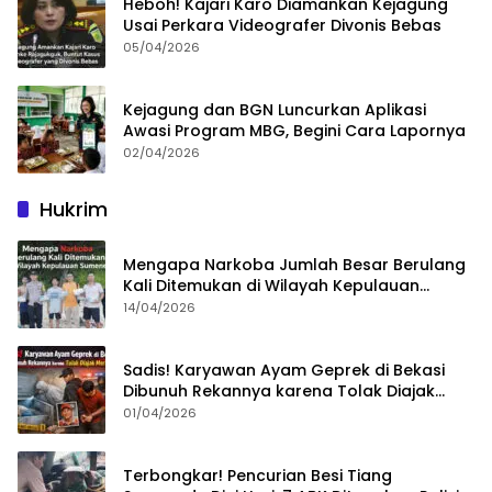
Heboh! Kajari Karo Diamankan Kejagung
Usai Perkara Videografer Divonis Bebas
05/04/2026
Kejagung dan BGN Luncurkan Aplikasi
Awasi Program MBG, Begini Cara Lapornya
02/04/2026
Hukrim
Mengapa Narkoba Jumlah Besar Berulang
Kali Ditemukan di Wilayah Kepulauan
Sumenep?
14/04/2026
Sadis! Karyawan Ayam Geprek di Bekasi
Dibunuh Rekannya karena Tolak Diajak
Merampok Majikan
01/04/2026
Terbongkar! Pencurian Besi Tiang