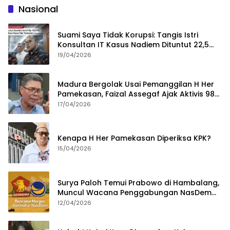
Nasional
Suami Saya Tidak Korupsi: Tangis Istri
Konsultan IT Kasus Nadiem Dituntut 22,5
Tahun
19/04/2026
Madura Bergolak Usai Pemanggilan H Her
Pamekasan, Faizal Assegaf Ajak Aktivis 98
Bongkar Permainan KPK
17/04/2026
Kenapa H Her Pamekasan Diperiksa KPK?
15/04/2026
Surya Paloh Temui Prabowo di Hambalang,
Muncul Wacana Penggabungan NasDem
dan Gerindra
12/04/2026