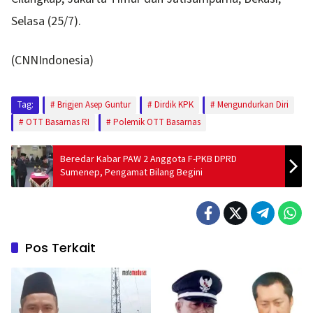
Selasa (25/7).
(CNNIndonesia)
Tag:
Brigjen Asep Guntur
Dirdik KPK
Mengundurkan Diri
OTT Basarnas RI
Polemik OTT Basarnas
Beredar Kabar PAW 2 Anggota F-PKB DPRD
Sumenep, Pengamat Bilang Begini
Pos Terkait