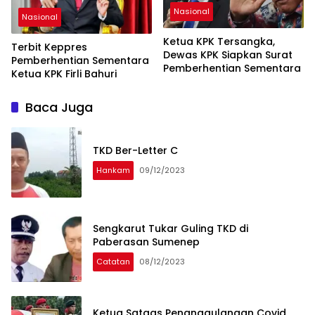
Nasional
Nasional
Ketua KPK Tersangka,
Terbit Keppres
Dewas KPK Siapkan Surat
Pemberhentian Sementara
Pemberhentian Sementara
Ketua KPK Firli Bahuri
Baca Juga
TKD Ber-Letter C
Hankam
09/12/2023
Sengkarut Tukar Guling TKD di
Paberasan Sumenep
Catatan
08/12/2023
Ketua Satgas Penanggulangan Covid