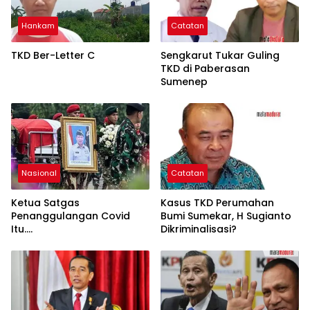
Hankam
Catatan
TKD Ber-Letter C
Sengkarut Tukar Guling
TKD di Paberasan
Sumenep
Nasional
Catatan
Ketua Satgas
Kasus TKD Perumahan
Penanggulangan Covid
Bumi Sumekar, H Sugianto
Itu….
Dikriminalisasi?