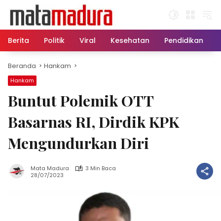
Langsung
ke
konten
Berita
Politik
Viral
Kesehatan
Pendidikan
Beranda
Hankam
Hankam
Buntut Polemik OTT
Basarnas RI, Dirdik KPK
Mengundurkan Diri
Mata Madura
3 Min Baca
28/07/2023