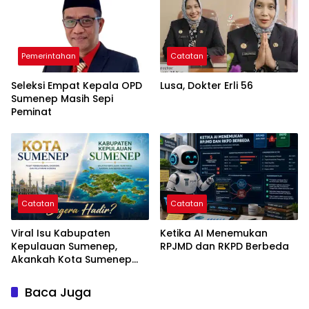
Pemerintahan
Catatan
Seleksi Empat Kepala OPD
Lusa, Dokter Erli 56
Sumenep Masih Sepi
Peminat
Catatan
Catatan
Viral Isu Kabupaten
Ketika AI Menemukan
Kepulauan Sumenep,
RPJMD dan RKPD Berbeda
Akankah Kota Sumenep
Segera Hadir?
Baca Juga