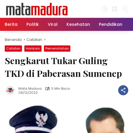
Langsung
ke
konten
Berita
Politik
Viral
Kesehatan
Pendidikan
Beranda
Catatan
Catatan
Hankam
Pemerintahan
Sengkarut Tukar Guling
TKD di Paberasan Sumenep
Mata Madura
5 Min Baca
08/12/2023