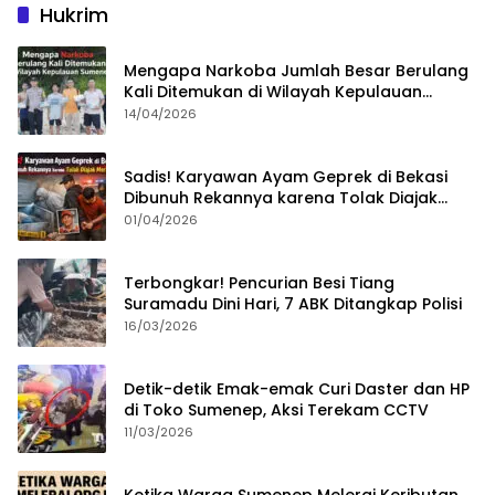
Hukrim
Mengapa Narkoba Jumlah Besar Berulang
Kali Ditemukan di Wilayah Kepulauan
Sumenep?
14/04/2026
Sadis! Karyawan Ayam Geprek di Bekasi
Dibunuh Rekannya karena Tolak Diajak
Merampok Majikan
01/04/2026
Terbongkar! Pencurian Besi Tiang
Suramadu Dini Hari, 7 ABK Ditangkap Polisi
16/03/2026
Detik-detik Emak-emak Curi Daster dan HP
di Toko Sumenep, Aksi Terekam CCTV
11/03/2026
Ketika Warga Sumenep Melerai Keributan,