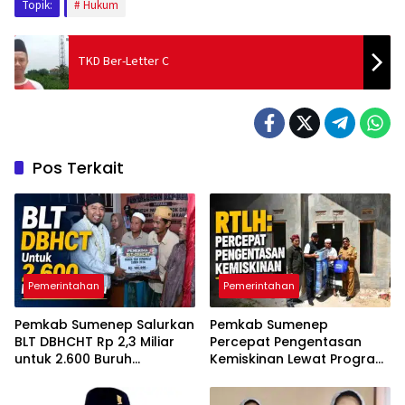
Topik:
Hukum
TKD Ber-Letter C
Pos Terkait
Pemerintahan
Pemerintahan
Pemkab Sumenep Salurkan
Pemkab Sumenep
BLT DBHCHT Rp 2,3 Miliar
Percepat Pengentasan
untuk 2.600 Buruh
Kemiskinan Lewat Program
Tembakau
RTLH