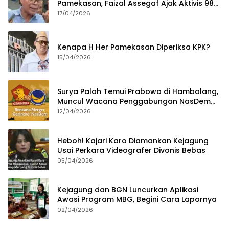
Pamekasan, Faizal Assegaf Ajak Aktivis 98
Bongkar Permainan KPK
17/04/2026
Kenapa H Her Pamekasan Diperiksa KPK?
15/04/2026
Surya Paloh Temui Prabowo di Hambalang,
Muncul Wacana Penggabungan NasDem
dan Gerindra
12/04/2026
Heboh! Kajari Karo Diamankan Kejagung
Usai Perkara Videografer Divonis Bebas
05/04/2026
Kejagung dan BGN Luncurkan Aplikasi
Awasi Program MBG, Begini Cara Lapornya
02/04/2026