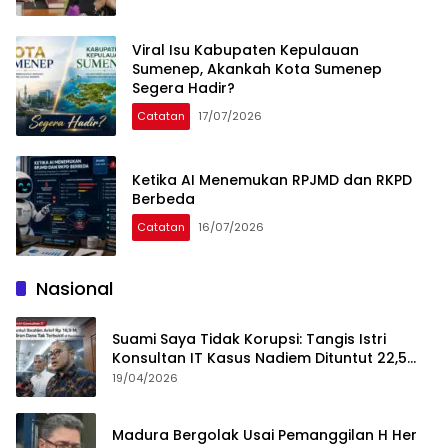
Viral Isu Kabupaten Kepulauan
Sumenep, Akankah Kota Sumenep
Segera Hadir?
Catatan
17/07/2026
Ketika AI Menemukan RPJMD dan RKPD
Berbeda
Catatan
16/07/2026
Nasional
Suami Saya Tidak Korupsi: Tangis Istri
Konsultan IT Kasus Nadiem Dituntut 22,5
Tahun
19/04/2026
Madura Bergolak Usai Pemanggilan H Her