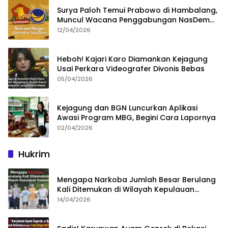
Surya Paloh Temui Prabowo di Hambalang,
Muncul Wacana Penggabungan NasDem
dan Gerindra
12/04/2026
Heboh! Kajari Karo Diamankan Kejagung
Usai Perkara Videografer Divonis Bebas
05/04/2026
Kejagung dan BGN Luncurkan Aplikasi
Awasi Program MBG, Begini Cara Lapornya
02/04/2026
Hukrim
Mengapa Narkoba Jumlah Besar Berulang
Kali Ditemukan di Wilayah Kepulauan
Sumenep?
14/04/2026