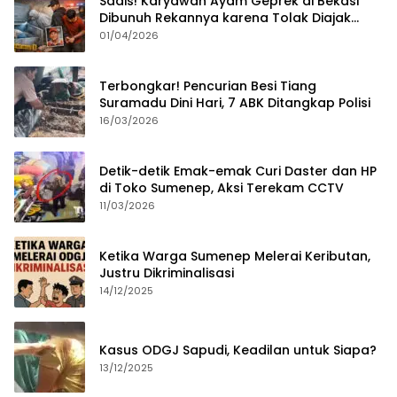
Sadis! Karyawan Ayam Geprek di Bekasi
Dibunuh Rekannya karena Tolak Diajak
Merampok Majikan
01/04/2026
Terbongkar! Pencurian Besi Tiang
Suramadu Dini Hari, 7 ABK Ditangkap Polisi
16/03/2026
Detik-detik Emak-emak Curi Daster dan HP
di Toko Sumenep, Aksi Terekam CCTV
11/03/2026
Ketika Warga Sumenep Melerai Keributan,
Justru Dikriminalisasi
14/12/2025
Kasus ODGJ Sapudi, Keadilan untuk Siapa?
13/12/2025