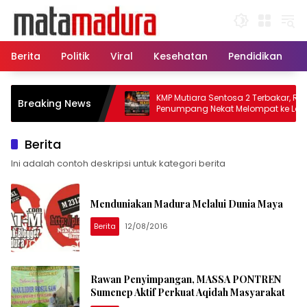
Langsung
ke
konten
Berita
Politik
Viral
Kesehatan
Pendidikan
tu, 11 Kapal Sisir
KMP Mutiara Sentosa 2 Terbakar, Ratus
Breaking News
lamatkan Korban KMP
Penumpang Nekat Melompat ke Laut
Berita
Ini adalah contoh deskripsi untuk kategori berita
Menduniakan Madura Melalui Dunia Maya
Berita
12/08/2016
Rawan Penyimpangan, MASSA PONTREN
Sumenep Aktif Perkuat Aqidah Masyarakat