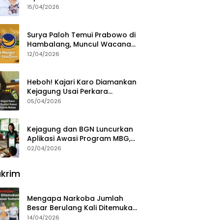
15/04/2026
Surya Paloh Temui Prabowo di
Hambalang, Muncul Wacana
Penggabungan NasDem dan
12/04/2026
Gerindra
Heboh! Kajari Karo Diamankan
Kejagung Usai Perkara
Videografer Divonis Bebas
05/04/2026
Kejagung dan BGN Luncurkan
Aplikasi Awasi Program MBG,
Begini Cara Lapornya
02/04/2026
krim
Mengapa Narkoba Jumlah
Besar Berulang Kali Ditemukan
di Wilayah Kepulauan
14/04/2026