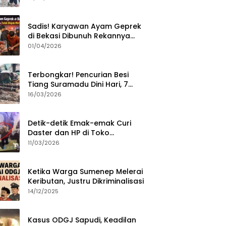
Sumenep?
Sadis! Karyawan Ayam Geprek
di Bekasi Dibunuh Rekannya
karena Tolak Diajak Merampok
01/04/2026
Majikan
Terbongkar! Pencurian Besi
Tiang Suramadu Dini Hari, 7
ABK Ditangkap Polisi
16/03/2026
Detik-detik Emak-emak Curi
Daster dan HP di Toko
Sumenep, Aksi Terekam CCTV
11/03/2026
Ketika Warga Sumenep Melerai
Keributan, Justru Dikriminalisasi
14/12/2025
Kasus ODGJ Sapudi, Keadilan