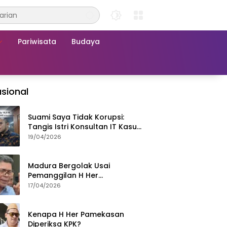
Pariwisata
Budaya
sional
Suami Saya Tidak Korupsi:
Tangis Istri Konsultan IT Kasus
Nadiem Dituntut 22,5 Tahun
19/04/2026
Madura Bergolak Usai
Pemanggilan H Her
Pamekasan, Faizal Assegaf
17/04/2026
Ajak Aktivis 98 Bongkar
Permainan KPK
Kenapa H Her Pamekasan
Diperiksa KPK?