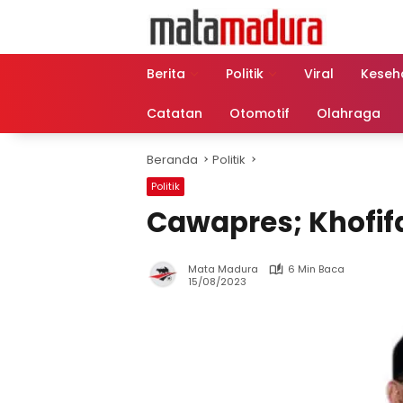
Langsung
ke
konten
Berita
Politik
Viral
Keseh
Catatan
Otomotif
Olahraga
Beranda
Politik
Politik
Cawapres; Khofif
Mata Madura
6 Min Baca
15/08/2023