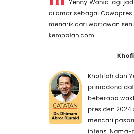
Yenny Wahid lagi jad
dilamar sebagai Cawapres di
menarik dari wartawan sen
kempalan.com.
Khof
Khofifah dan 
primadona dala
beberapa waktu
presiden 2024
mencari pasan
intens. Nama-