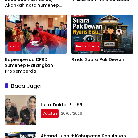
Akankah Kota Sumenep
Segera Hadir?
Politik
Berita Utama
Bapemperda DPRD
Rindu Suara Pak Dewan
Sumenep Matangkan
Propemperda
Baca Juga
Lusa, Dokter Erli 56
Catatan
20/07/2026
Ahmad Juhairi: Kabupaten Kepulauan