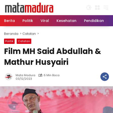
Langsung
ke
konten
Berita
Politik
Viral
Kesehatan
Pendidikan
Beranda
Catatan
Politik
Catatan
Film MH Said Abdullah &
Mathur Husyairi
Mata Madura
6 Min Baca
03/12/2023