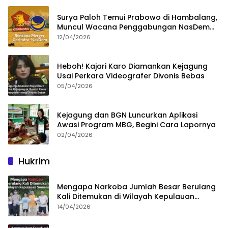
Surya Paloh Temui Prabowo di Hambalang,
Muncul Wacana Penggabungan NasDem
dan Gerindra
12/04/2026
Heboh! Kajari Karo Diamankan Kejagung
Usai Perkara Videografer Divonis Bebas
05/04/2026
Kejagung dan BGN Luncurkan Aplikasi
Awasi Program MBG, Begini Cara Lapornya
02/04/2026
Hukrim
Mengapa Narkoba Jumlah Besar Berulang
Kali Ditemukan di Wilayah Kepulauan
Sumenep?
14/04/2026