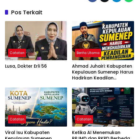
Pos Terkait
Catatan
Berita Utama
Lusa, Dokter Erli 56
Ahmad Juhairi: Kabupaten
Kepulauan Sumenep Harus
Hadirkan Keadilan
Pembangunan, Bukan
Sekadar Ganti Nama
Catatan
Catatan
Viral Isu Kabupaten
Ketika AI Menemukan
Kepulauan Sumenep,
RPJMD dan RKPD Berbeda