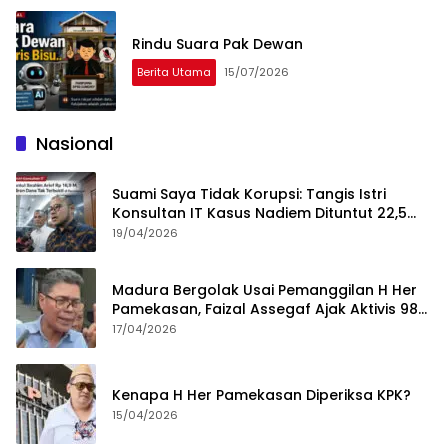
Rindu Suara Pak Dewan
Berita Utama
15/07/2026
Nasional
Suami Saya Tidak Korupsi: Tangis Istri
Konsultan IT Kasus Nadiem Dituntut 22,5
Tahun
19/04/2026
Madura Bergolak Usai Pemanggilan H Her
Pamekasan, Faizal Assegaf Ajak Aktivis 98
Bongkar Permainan KPK
17/04/2026
Kenapa H Her Pamekasan Diperiksa KPK?
15/04/2026