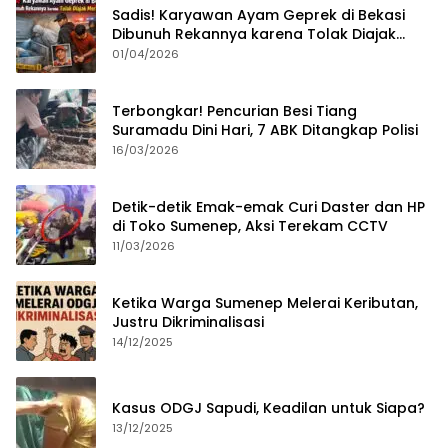
Sadis! Karyawan Ayam Geprek di Bekasi
Dibunuh Rekannya karena Tolak Diajak
Merampok Majikan
01/04/2026
Terbongkar! Pencurian Besi Tiang
Suramadu Dini Hari, 7 ABK Ditangkap Polisi
16/03/2026
Detik-detik Emak-emak Curi Daster dan HP
di Toko Sumenep, Aksi Terekam CCTV
11/03/2026
Ketika Warga Sumenep Melerai Keributan,
Justru Dikriminalisasi
14/12/2025
Kasus ODGJ Sapudi, Keadilan untuk Siapa?
13/12/2025