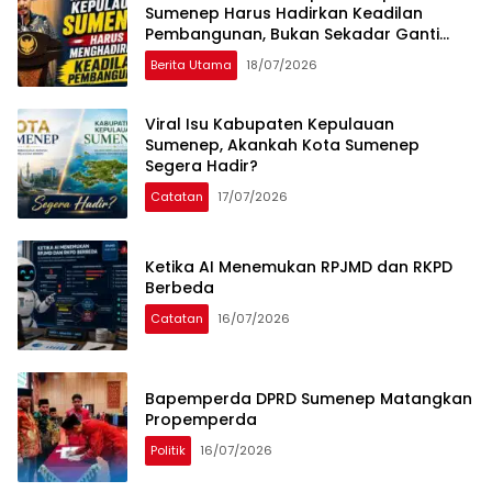
Sumenep Harus Hadirkan Keadilan
Pembangunan, Bukan Sekadar Ganti
Nama
Berita Utama
18/07/2026
Viral Isu Kabupaten Kepulauan
Sumenep, Akankah Kota Sumenep
Segera Hadir?
Catatan
17/07/2026
Ketika AI Menemukan RPJMD dan RKPD
Berbeda
Catatan
16/07/2026
Bapemperda DPRD Sumenep Matangkan
Propemperda
Politik
16/07/2026