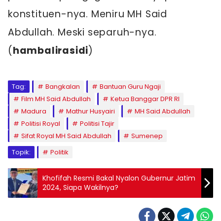
konstituen-nya. Meniru MH Said
Abdullah. Meski separuh-nya.
(
hambalirasidi
)
Tag:
Bangkalan
Bantuan Guru Ngaji
Film MH Said Abdullah
Ketua Banggar DPR RI
Madura
Mathur Husyairi
MH Said Abdullah
Politisi Royal
Politisi Tajir
Sifat Royal MH Said Abdullah
Sumenep
Topik:
Politik
Khofifah Resmi Bakal Nyalon Gubernur Jatim
2024, Siapa Wakilnya?